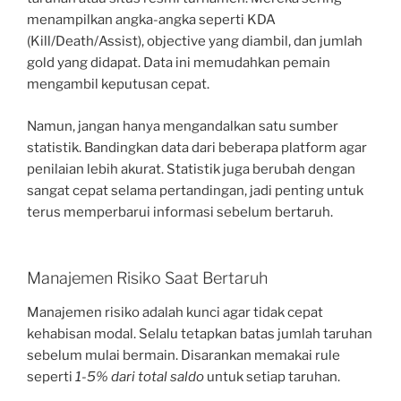
menampilkan angka-angka seperti KDA
(Kill/Death/Assist), objective yang diambil, dan jumlah
gold yang didapat. Data ini memudahkan pemain
mengambil keputusan cepat.
Namun, jangan hanya mengandalkan satu sumber
statistik. Bandingkan data dari beberapa platform agar
penilaian lebih akurat. Statistik juga berubah dengan
sangat cepat selama pertandingan, jadi penting untuk
terus memperbarui informasi sebelum bertaruh.
Manajemen Risiko Saat Bertaruh
Manajemen risiko adalah kunci agar tidak cepat
kehabisan modal. Selalu tetapkan batas jumlah taruhan
sebelum mulai bermain. Disarankan memakai rule
seperti
1-5% dari total saldo
untuk setiap taruhan.