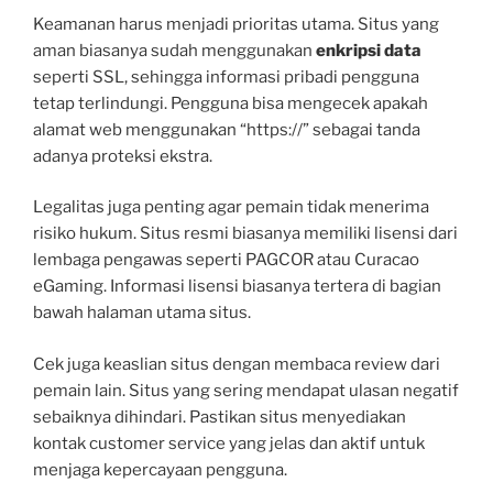
Keamanan harus menjadi prioritas utama. Situs yang
aman biasanya sudah menggunakan
enkripsi data
seperti SSL, sehingga informasi pribadi pengguna
tetap terlindungi. Pengguna bisa mengecek apakah
alamat web menggunakan “https://” sebagai tanda
adanya proteksi ekstra.
Legalitas juga penting agar pemain tidak menerima
risiko hukum. Situs resmi biasanya memiliki lisensi dari
lembaga pengawas seperti PAGCOR atau Curacao
eGaming. Informasi lisensi biasanya tertera di bagian
bawah halaman utama situs.
Cek juga keaslian situs dengan membaca review dari
pemain lain. Situs yang sering mendapat ulasan negatif
sebaiknya dihindari. Pastikan situs menyediakan
kontak customer service yang jelas dan aktif untuk
menjaga kepercayaan pengguna.