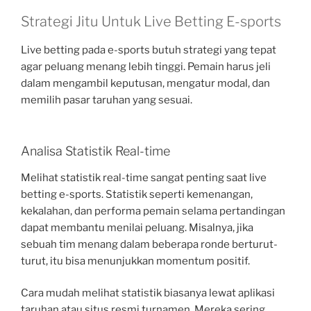
Strategi Jitu Untuk Live Betting E-sports
Live betting pada e-sports butuh strategi yang tepat
agar peluang menang lebih tinggi. Pemain harus jeli
dalam mengambil keputusan, mengatur modal, dan
memilih pasar taruhan yang sesuai.
Analisa Statistik Real-time
Melihat statistik real-time sangat penting saat live
betting e-sports. Statistik seperti kemenangan,
kekalahan, dan performa pemain selama pertandingan
dapat membantu menilai peluang. Misalnya, jika
sebuah tim menang dalam beberapa ronde berturut-
turut, itu bisa menunjukkan momentum positif.
Cara mudah melihat statistik biasanya lewat aplikasi
taruhan atau situs resmi turnamen. Mereka sering