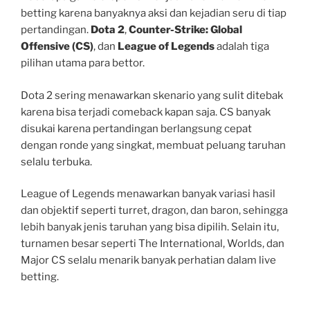
betting karena banyaknya aksi dan kejadian seru di tiap
pertandingan.
Dota 2
,
Counter-Strike: Global
Offensive (CS)
, dan
League of Legends
adalah tiga
pilihan utama para bettor.
Dota 2 sering menawarkan skenario yang sulit ditebak
karena bisa terjadi comeback kapan saja. CS banyak
disukai karena pertandingan berlangsung cepat
dengan ronde yang singkat, membuat peluang taruhan
selalu terbuka.
League of Legends menawarkan banyak variasi hasil
dan objektif seperti turret, dragon, dan baron, sehingga
lebih banyak jenis taruhan yang bisa dipilih. Selain itu,
turnamen besar seperti The International, Worlds, dan
Major CS selalu menarik banyak perhatian dalam live
betting.