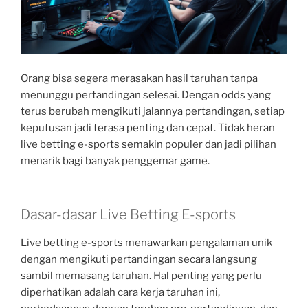
Orang bisa segera merasakan hasil taruhan tanpa
menunggu pertandingan selesai. Dengan odds yang
terus berubah mengikuti jalannya pertandingan, setiap
keputusan jadi terasa penting dan cepat. Tidak heran
live betting e-sports semakin populer dan jadi pilihan
menarik bagi banyak penggemar game.
Dasar-dasar Live Betting E-sports
Live betting e-sports menawarkan pengalaman unik
dengan mengikuti pertandingan secara langsung
sambil memasang taruhan. Hal penting yang perlu
diperhatikan adalah cara kerja taruhan ini,