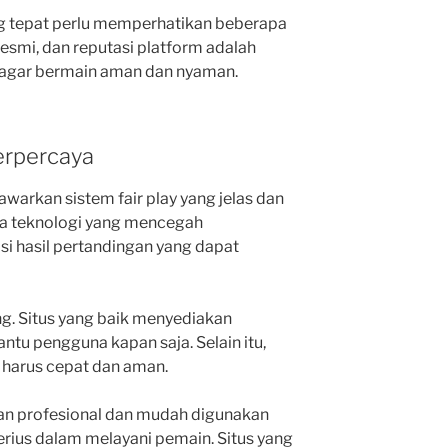
ng tepat perlu memperhatikan beberapa
resmi, dan reputasi platform adalah
 agar bermain aman dan nyaman.
Terpercaya
warkan sistem fair play yang jelas dan
ya teknologi yang mencegah
si hasil pertandingan yang dapat
g. Situs yang baik menyediakan
u pengguna kapan saja. Selain itu,
 harus cepat dan aman.
lan profesional dan mudah digunakan
ius dalam melayani pemain. Situs yang