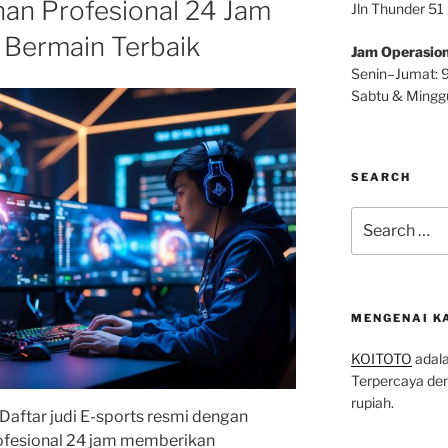
nan Profesional 24 Jam
Jln Thunder 51 
Bermain Terbaik
Jam Operasion
Senin–Jumat: 
Sabtu & Mingg
SEARCH
Search
for:
MENGENAI K
KOITOTO
adala
Terpercaya den
rupiah.
Daftar judi E-sports resmi dengan
profesional 24 jam memberikan