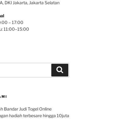
A, DKI Jakarta, Jakarta Selatan
al
9:00 – 17:00
u: 11:00–15:00
Search
AMI
h Bandar Judi Togel Online
gan hadiah terbesare hingga 10juta