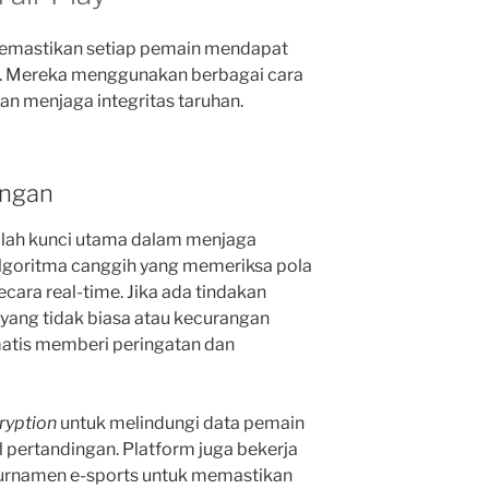
 memastikan setiap pemain mendapat
ur. Mereka menggunakan berbagai cara
n menjaga integritas taruhan.
angan
alah kunci utama dalam menjaga
algoritma canggih yang memeriksa pola
ecara real-time. Jika ada tindakan
 yang tidak biasa atau kecurangan
atis memberi peringatan dan
ryption
untuk melindungi data pemain
 pertandingan. Platform juga bekerja
urnamen e-sports untuk memastikan