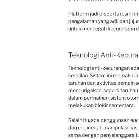
Platform judi e-sports resmi
pengalaman yang adil dan juj
untuk mencegah kecurangan da
Teknologi Anti-Kecur
Teknologi anti-kecurangan ad
keadilan. Sistem ini memakai 
taruhan dan aktivitas pemain s
mencurigakan, seperti taruhan
dalam permainan, sistem otom
melakukan blokir sementara.
Selain itu, ada penggunaan
enc
dan mencegah manipulasi hasil
sama dengan penyelenggara t