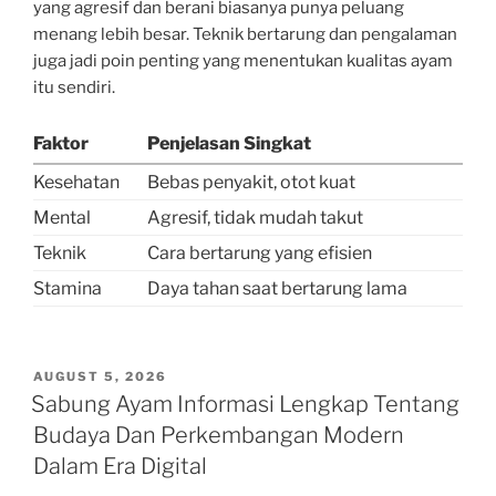
yang agresif dan berani biasanya punya peluang
menang lebih besar. Teknik bertarung dan pengalaman
juga jadi poin penting yang menentukan kualitas ayam
itu sendiri.
Faktor
Penjelasan Singkat
Kesehatan
Bebas penyakit, otot kuat
Mental
Agresif, tidak mudah takut
Teknik
Cara bertarung yang efisien
Stamina
Daya tahan saat bertarung lama
POSTED
AUGUST 5, 2026
ON
Sabung Ayam Informasi Lengkap Tentang
Budaya Dan Perkembangan Modern
Dalam Era Digital