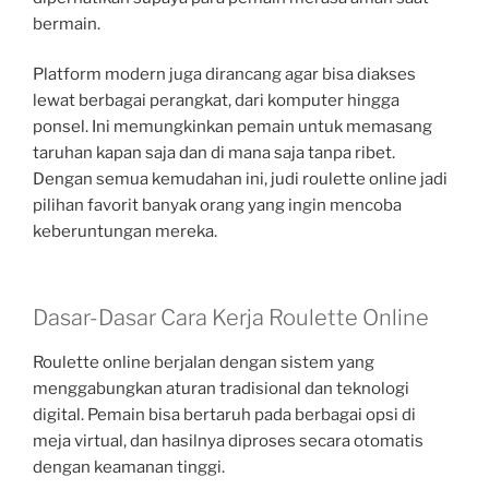
bermain.
Platform modern juga dirancang agar bisa diakses
lewat berbagai perangkat, dari komputer hingga
ponsel. Ini memungkinkan pemain untuk memasang
taruhan kapan saja dan di mana saja tanpa ribet.
Dengan semua kemudahan ini, judi roulette online jadi
pilihan favorit banyak orang yang ingin mencoba
keberuntungan mereka.
Dasar-Dasar Cara Kerja Roulette Online
Roulette online berjalan dengan sistem yang
menggabungkan aturan tradisional dan teknologi
digital. Pemain bisa bertaruh pada berbagai opsi di
meja virtual, dan hasilnya diproses secara otomatis
dengan keamanan tinggi.