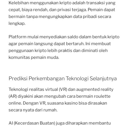
Kelebihan menggunakan kripto adalah transaksi yang
cepat, biaya rendah, dan privasi terjaga. Pemain dapat
bermain tanpa mengungkapkan data pribadi secara
lengkap.
Platform mulai menyediakan saldo dalam bentuk kripto
agar pemain langsung dapat bertaruh. Ini membuat
penggunaan kripto lebih praktis dan diminati oleh
komunitas pemain muda.
Prediksi Perkembangan Teknologi Selanjutnya
Teknologi realitas virtual (VR) dan augmented reality
(AR) diyakini akan mengubah cara bermain roulette
online. Dengan VR, suasana kasino bisa dirasakan
secara nyata dari rumah.
AI (Kecerdasan Buatan) juga diharapkan membantu