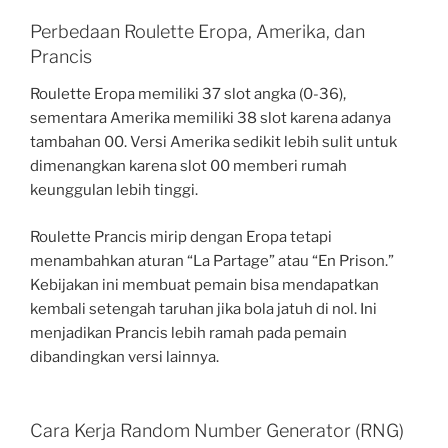
Perbedaan Roulette Eropa, Amerika, dan
Prancis
Roulette Eropa memiliki 37 slot angka (0-36),
sementara Amerika memiliki 38 slot karena adanya
tambahan 00. Versi Amerika sedikit lebih sulit untuk
dimenangkan karena slot 00 memberi rumah
keunggulan lebih tinggi.
Roulette Prancis mirip dengan Eropa tetapi
menambahkan aturan “La Partage” atau “En Prison.”
Kebijakan ini membuat pemain bisa mendapatkan
kembali setengah taruhan jika bola jatuh di nol. Ini
menjadikan Prancis lebih ramah pada pemain
dibandingkan versi lainnya.
Cara Kerja Random Number Generator (RNG)