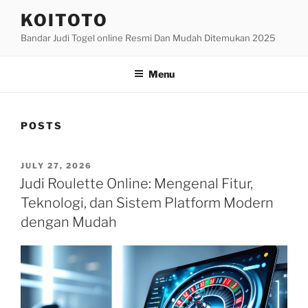
Skip
KOITOTO
to
Bandar Judi Togel online Resmi Dan Mudah Ditemukan 2025
content
Menu
POSTS
POSTED
JULY 27, 2026
ON
Judi Roulette Online: Mengenal Fitur,
Teknologi, dan Sistem Platform Modern
dengan Mudah