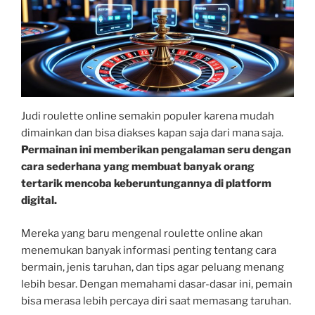
Judi roulette online semakin populer karena mudah
dimainkan dan bisa diakses kapan saja dari mana saja.
Permainan ini memberikan pengalaman seru dengan
cara sederhana yang membuat banyak orang
tertarik mencoba keberuntungannya di platform
digital.
Mereka yang baru mengenal roulette online akan
menemukan banyak informasi penting tentang cara
bermain, jenis taruhan, dan tips agar peluang menang
lebih besar. Dengan memahami dasar-dasar ini, pemain
bisa merasa lebih percaya diri saat memasang taruhan.