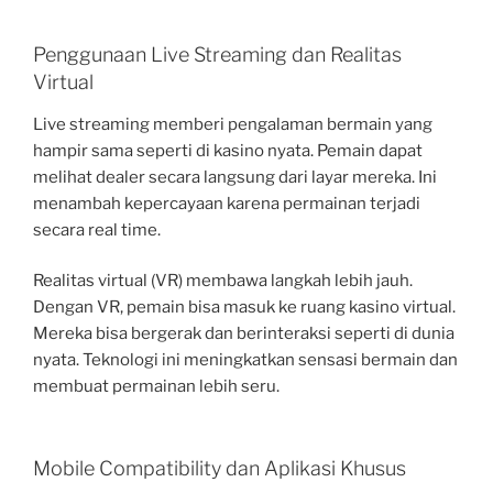
Penggunaan Live Streaming dan Realitas
Virtual
Live streaming memberi pengalaman bermain yang
hampir sama seperti di kasino nyata. Pemain dapat
melihat dealer secara langsung dari layar mereka. Ini
menambah kepercayaan karena permainan terjadi
secara real time.
Realitas virtual (VR) membawa langkah lebih jauh.
Dengan VR, pemain bisa masuk ke ruang kasino virtual.
Mereka bisa bergerak dan berinteraksi seperti di dunia
nyata. Teknologi ini meningkatkan sensasi bermain dan
membuat permainan lebih seru.
Mobile Compatibility dan Aplikasi Khusus