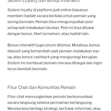
Sistem Loyalty dan Bonus Interaktif
Sistem loyalty di platform judi online biasanya
memberi hadiah secara berkala untuk pemain yang
sering bermain. Pemain bisa mengumpulkan poin
setiap kali melakukan taruhan. Poin ini bisa ditukar
dengan bonus, tiket turnamen, atau hadiah lain.
Bonus interaktif juga umum ditemui. Misalnya, bonus
deposit yang bertambah saat pemain melakukan top-
up, atau bonus cashback yang mengurangi kerugian.
Sistem ini membuat pemain merasa dihargai dan ingin
terus kembali bermain.
Fitur Chat dan Komunitas Pemain
Fitur chat memungkinkan pemain berkomunikasi
secara langsung selama permainan berlangsung.
Mereka bisa berbagi strategi, bertukar informasi, atau