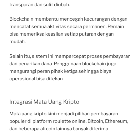
transparan dan sulit diubah.
Blockchain membantu mencegah kecurangan dengan
mencatat semua aktivitas secara permanen. Pemain
bisa memeriksa keaslian setiap putaran dengan
mudah.
Selain itu, sistem ini mempercepat proses pembayaran
dan penarikan dana. Penggunaan blockchain juga
mengurangi peran pihak ketiga sehingga biaya
operasional bisa ditekan.
Integrasi Mata Uang Kripto
Mata uang kripto kini menjadi pilihan pembayaran
populer di platform roulette online. Bitcoin, Ethereum,
dan beberapa altcoin lainnya banyak diterima.