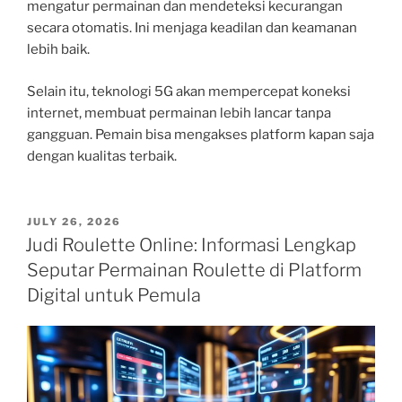
mengatur permainan dan mendeteksi kecurangan
secara otomatis. Ini menjaga keadilan dan keamanan
lebih baik.
Selain itu, teknologi 5G akan mempercepat koneksi
internet, membuat permainan lebih lancar tanpa
gangguan. Pemain bisa mengakses platform kapan saja
dengan kualitas terbaik.
POSTED
JULY 26, 2026
ON
Judi Roulette Online: Informasi Lengkap
Seputar Permainan Roulette di Platform
Digital untuk Pemula