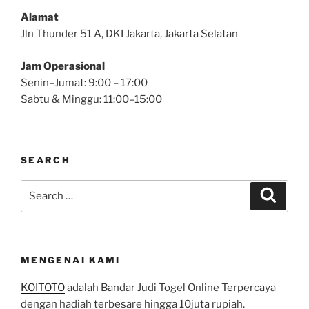
Alamat
Jln Thunder 51 A, DKI Jakarta, Jakarta Selatan
Jam Operasional
Senin–Jumat: 9:00 – 17:00
Sabtu & Minggu: 11:00–15:00
SEARCH
Search
Search
for:
MENGENAI KAMI
KOITOTO
adalah Bandar Judi Togel Online Terpercaya
dengan hadiah terbesare hingga 10juta rupiah.