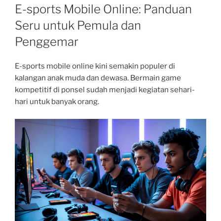
ON
E-sports Mobile Online: Panduan
Seru untuk Pemula dan
Penggemar
E-sports mobile online kini semakin populer di
kalangan anak muda dan dewasa. Bermain game
kompetitif di ponsel sudah menjadi kegiatan sehari-
hari untuk banyak orang.