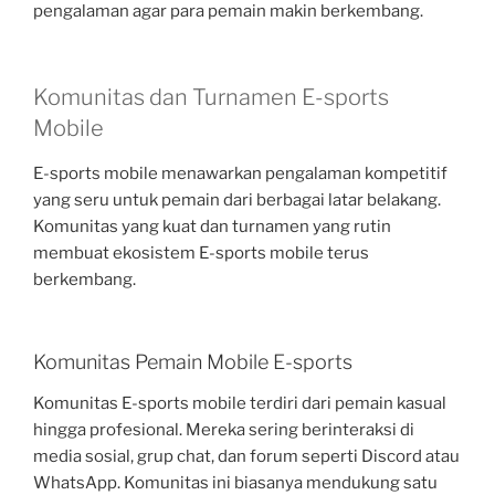
pengalaman agar para pemain makin berkembang.
Komunitas dan Turnamen E-sports
Mobile
E-sports mobile menawarkan pengalaman kompetitif
yang seru untuk pemain dari berbagai latar belakang.
Komunitas yang kuat dan turnamen yang rutin
membuat ekosistem E-sports mobile terus
berkembang.
Komunitas Pemain Mobile E-sports
Komunitas E-sports mobile terdiri dari pemain kasual
hingga profesional. Mereka sering berinteraksi di
media sosial, grup chat, dan forum seperti Discord atau
WhatsApp. Komunitas ini biasanya mendukung satu