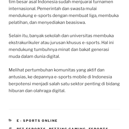
tim besar asal Indonesia sudah menjuarai turnamen
internasional. Pemerintah dan swasta mulai
mendukung e-sports dengan membuat liga, membuka
pelatihan, dan menyediakan beasiswa.
Selain itu, banyak sekolah dan universitas membuka
ekstrakurikuler atau jurusan khusus e-sports. Hal ini
mendukung tumbuhnya minat dan bakat generasi
muda dalam dunia digital.
Melihat pertumbuhan komunitas yang aktif dan
antusias, ke depannya e-sports mobile di Indonesia
berpotensi menjadi salah satu sektor penting di bidang
hiburan dan olahraga digital.
CATEGORIES
E - SPORTS ONLINE
TAGS