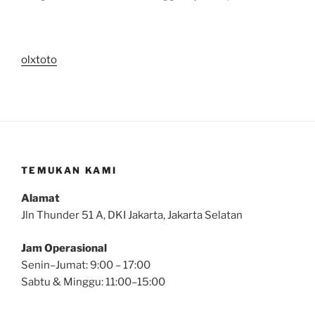
olxtoto
TEMUKAN KAMI
Alamat
Jln Thunder 51 A, DKI Jakarta, Jakarta Selatan
Jam Operasional
Senin–Jumat: 9:00 – 17:00
Sabtu & Minggu: 11:00–15:00