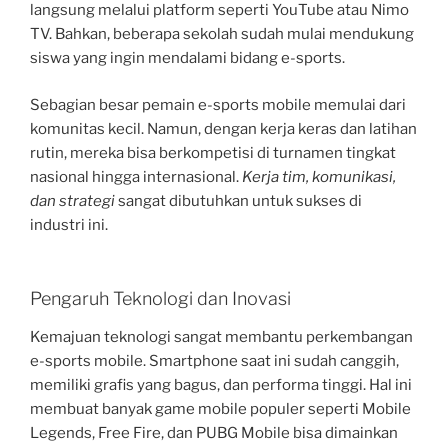
langsung melalui platform seperti YouTube atau Nimo
TV. Bahkan, beberapa sekolah sudah mulai mendukung
siswa yang ingin mendalami bidang e-sports.
Sebagian besar pemain e-sports mobile memulai dari
komunitas kecil. Namun, dengan kerja keras dan latihan
rutin, mereka bisa berkompetisi di turnamen tingkat
nasional hingga internasional.
Kerja tim, komunikasi,
dan strategi
sangat dibutuhkan untuk sukses di
industri ini.
Pengaruh Teknologi dan Inovasi
Kemajuan teknologi sangat membantu perkembangan
e-sports mobile. Smartphone saat ini sudah canggih,
memiliki grafis yang bagus, dan performa tinggi. Hal ini
membuat banyak game mobile populer seperti Mobile
Legends, Free Fire, dan PUBG Mobile bisa dimainkan