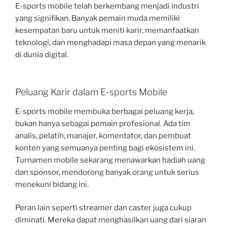
E-sports mobile telah berkembang menjadi industri
yang signifikan. Banyak pemain muda memiliki
kesempatan baru untuk meniti karir, memanfaatkan
teknologi, dan menghadapi masa depan yang menarik
di dunia digital.
Peluang Karir dalam E-sports Mobile
E-sports mobile membuka berbagai peluang kerja,
bukan hanya sebagai pemain profesional. Ada tim
analis, pelatih, manajer, komentator, dan pembuat
konten yang semuanya penting bagi ekosistem ini.
Turnamen mobile sekarang menawarkan hadiah uang
dan sponsor, mendorong banyak orang untuk serius
menekuni bidang ini.
Peran lain seperti streamer dan caster juga cukup
diminati. Mereka dapat menghasilkan uang dari siaran