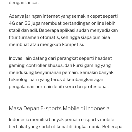
dengan lancar.
Adanya jaringan internet yang semakin cepat seperti
4G dan 5G juga membuat pertandingan online lebih
stabil dan adil. Beberapa aplikasi sudah menyediakan
fitur turnamen otomatis, sehingga siapa pun bisa
membuat atau mengikuti kompetisi.
Inovasi lain datang dari perangkat seperti headset
gaming, controller khusus, dan kursi gaming yang
mendukung kenyamanan pemain. Semakin banyak
teknologi baru yang terus dikembangkan agar
pengalaman bermain lebih seru dan profesional.
Masa Depan E-sports Mobile di Indonesia
Indonesia memiliki banyak pemain e-sports mobile
berbakat yang sudah dikenal di tingkat dunia. Beberapa