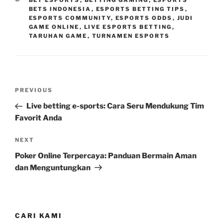
BET ESPORTS
,
BETTING GAMING
,
ESPORTS
BETS INDONESIA
,
ESPORTS BETTING TIPS
,
ESPORTS COMMUNITY
,
ESPORTS ODDS
,
JUDI
GAME ONLINE
,
LIVE ESPORTS BETTING
,
TARUHAN GAME
,
TURNAMEN ESPORTS
Post
Previous
PREVIOUS
navigation
Post
Live betting e-sports: Cara Seru Mendukung Tim
Favorit Anda
Next
NEXT
Post
Poker Online Terpercaya: Panduan Bermain Aman
dan Menguntungkan
CARI KAMI