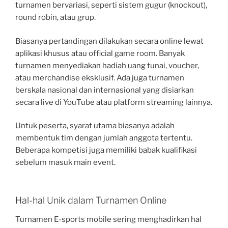
turnamen bervariasi, seperti sistem gugur (knockout),
round robin, atau grup.
Biasanya pertandingan dilakukan secara online lewat
aplikasi khusus atau official game room. Banyak
turnamen menyediakan hadiah uang tunai, voucher,
atau merchandise eksklusif. Ada juga turnamen
berskala nasional dan internasional yang disiarkan
secara live di YouTube atau platform streaming lainnya.
Untuk peserta, syarat utama biasanya adalah
membentuk tim dengan jumlah anggota tertentu.
Beberapa kompetisi juga memiliki babak kualifikasi
sebelum masuk main event.
Hal-hal Unik dalam Turnamen Online
Turnamen E-sports mobile sering menghadirkan hal