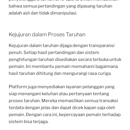
bahwa semua pertandingan yang dipasang taruhan
adalah asli dan tidak dimanipulasi.
Kejujuran dalam Proses Taruhan
Kejujuran dalam taruhan dijaga dengan transparansi
penuh. Setiap hasil pertandingan dan sistem
penghitungan taruhan disediakan secara terbuka untuk
pemain. Ini membantu pemain memahami bagaimana
hasil taruhan dihitung dan mengurangi rasa curiga.
Platform juga menyediakan layanan pelanggan yang
siap menangani keluhan atau pertanyaan tentang
proses taruhan. Mereka memastikan semua transaksi
terdata dengan jelas dan dapat dicek kapan saja oleh
pemain. Dengan cara ini, kepercayaan pemain terhadap
sistem bisa terjaga.