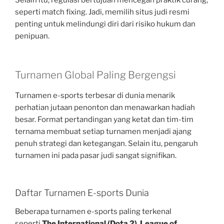
seperti match fixing. Jadi, memilih situs judi resmi
penting untuk melindungi diri dari risiko hukum dan
penipuan.
Turnamen Global Paling Bergengsi
Turnamen e-sports terbesar di dunia menarik
perhatian jutaan penonton dan menawarkan hadiah
besar. Format pertandingan yang ketat dan tim-tim
ternama membuat setiap turnamen menjadi ajang
penuh strategi dan ketegangan. Selain itu, pengaruh
turnamen ini pada pasar judi sangat signifikan.
Daftar Turnamen E-sports Dunia
Beberapa turnamen e-sports paling terkenal
seperti
The International (Dota 2)
,
League of