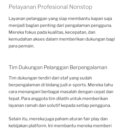
Pelayanan Profesional Nonstop
Layanan pelanggan yang siap membantu kapan saja
menjadi bagian penting dari pengalaman pengguna.
Mereka fokus pada kualitas, kecepatan, dan
kemudahan akses dalam memberikan dukungan bagi
para pemain.
Tim Dukungan Pelanggan Berpengalaman
Tim dukungan terdiri dari staf yang sudah
berpengalaman di bidang judi e-sports. Mereka tahu
cara menangani berbagai masalah dengan cepat dan
tepat. Para anggota tim dilatih untuk memberikan
layanan ramah dan solutif kepada setiap pengguna.
Selain itu, mereka juga paham aturan fair play dan
kebijakan platform. Ini membantu mereka memberi