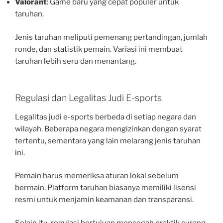
Valorant
: Game baru yang cepat populer untuk
taruhan.
Jenis taruhan meliputi pemenang pertandingan, jumlah
ronde, dan statistik pemain. Variasi ini membuat
taruhan lebih seru dan menantang.
Regulasi dan Legalitas Judi E-sports
Legalitas judi e-sports berbeda di setiap negara dan
wilayah. Beberapa negara mengizinkan dengan syarat
tertentu, sementara yang lain melarang jenis taruhan
ini.
Pemain harus memeriksa aturan lokal sebelum
bermain. Platform taruhan biasanya memiliki lisensi
resmi untuk menjamin keamanan dan transparansi.
Selain itu, regulasi bertujuan mencegah praktik curang,