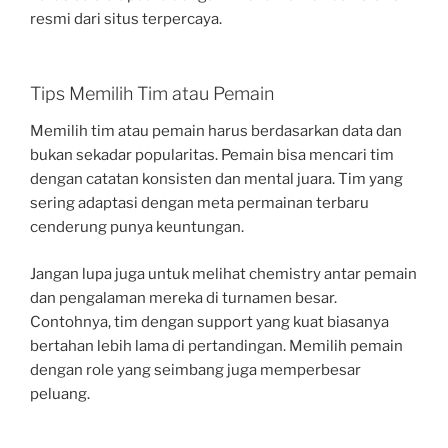
resmi dari situs terpercaya.
Tips Memilih Tim atau Pemain
Memilih tim atau pemain harus berdasarkan data dan
bukan sekadar popularitas. Pemain bisa mencari tim
dengan catatan konsisten dan mental juara. Tim yang
sering adaptasi dengan meta permainan terbaru
cenderung punya keuntungan.
Jangan lupa juga untuk melihat chemistry antar pemain
dan pengalaman mereka di turnamen besar.
Contohnya, tim dengan support yang kuat biasanya
bertahan lebih lama di pertandingan. Memilih pemain
dengan role yang seimbang juga memperbesar
peluang.