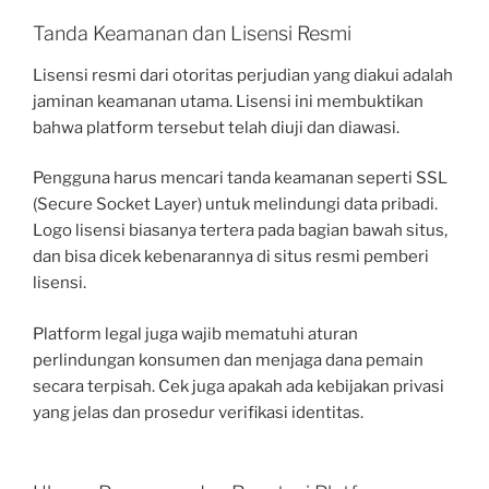
Tanda Keamanan dan Lisensi Resmi
Lisensi resmi dari otoritas perjudian yang diakui adalah
jaminan keamanan utama. Lisensi ini membuktikan
bahwa platform tersebut telah diuji dan diawasi.
Pengguna harus mencari tanda keamanan seperti SSL
(Secure Socket Layer) untuk melindungi data pribadi.
Logo lisensi biasanya tertera pada bagian bawah situs,
dan bisa dicek kebenarannya di situs resmi pemberi
lisensi.
Platform legal juga wajib mematuhi aturan
perlindungan konsumen dan menjaga dana pemain
secara terpisah. Cek juga apakah ada kebijakan privasi
yang jelas dan prosedur verifikasi identitas.