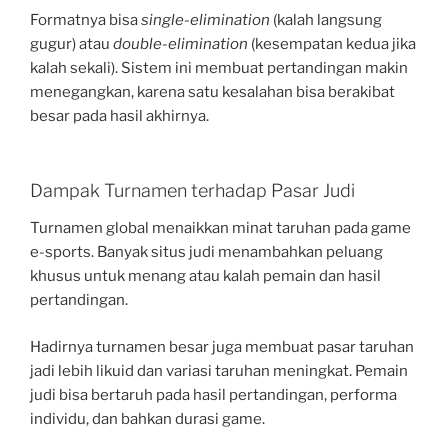
Formatnya bisa
single-elimination
(kalah langsung
gugur) atau
double-elimination
(kesempatan kedua jika
kalah sekali). Sistem ini membuat pertandingan makin
menegangkan, karena satu kesalahan bisa berakibat
besar pada hasil akhirnya.
Dampak Turnamen terhadap Pasar Judi
Turnamen global menaikkan minat taruhan pada game
e-sports. Banyak situs judi menambahkan peluang
khusus untuk menang atau kalah pemain dan hasil
pertandingan.
Hadirnya turnamen besar juga membuat pasar taruhan
jadi lebih likuid dan variasi taruhan meningkat. Pemain
judi bisa bertaruh pada hasil pertandingan, performa
individu, dan bahkan durasi game.