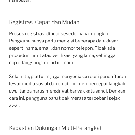
Registrasi Cepat dan Mudah
Proses registrasi dibuat sesederhana mungkin.
Pengguna hanya perlu mengisi beberapa data dasar
seperti nama, email, dan nomor telepon. Tidak ada
prosedur rumit atau verifikasi yang lama, sehingga
dapat langsung mulai bermain.
Selain itu, platform juga menyediakan opsi pendaftaran
lewat media sosial dan email. Ini mempercepat langkah
awal tanpa harus mengingat banyak kata sandi. Dengan
cara ini, pengguna baru tidak merasa terbebani sejak
awal.
Kepastian Dukungan Multi-Perangkat