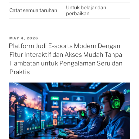
Untuk belajar dan
Catat semua taruhan
perbaikan
POSTED
MAY 4, 2026
ON
Platform Judi E-sports Modern Dengan
Fitur Interaktif dan Akses Mudah Tanpa
Hambatan untuk Pengalaman Seru dan
Praktis