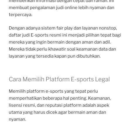
memberikan informasi dengan cepat dan ramah. Ini
membuat pengalaman judi online lebih nyaman dan
terpercaya.
Dengan adanya sistem fair play dan layanan nonstop,
daftar judi E-sports resmi ini menjadi pilihan tepat bagi
mereka yang ingin bermain dengan aman dan adil.
Mereka tidak perlu khawatir soal keamanan data dan
layanan yang tersedia kapan pun dibutuhkan.
Cara Memilih Platform E-sports Legal
Memilih platform e-sports yang tepat perlu
memperhatikan beberapa hal penting. Keamanan,
lisensi resmi, dan reputasi platform adalah aspek
utama yang harus dicek agar bermain aman dan
nyaman.