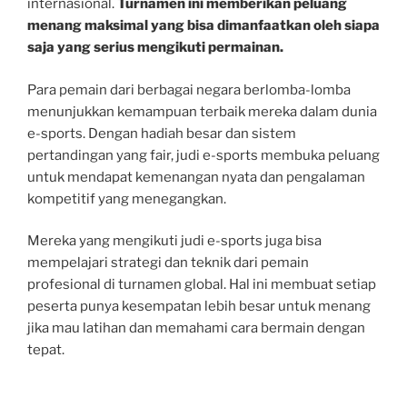
internasional.
Turnamen ini memberikan peluang
menang maksimal yang bisa dimanfaatkan oleh siapa
saja yang serius mengikuti permainan.
Para pemain dari berbagai negara berlomba-lomba
menunjukkan kemampuan terbaik mereka dalam dunia
e-sports. Dengan hadiah besar dan sistem
pertandingan yang fair, judi e-sports membuka peluang
untuk mendapat kemenangan nyata dan pengalaman
kompetitif yang menegangkan.
Mereka yang mengikuti judi e-sports juga bisa
mempelajari strategi dan teknik dari pemain
profesional di turnamen global. Hal ini membuat setiap
peserta punya kesempatan lebih besar untuk menang
jika mau latihan dan memahami cara bermain dengan
tepat.