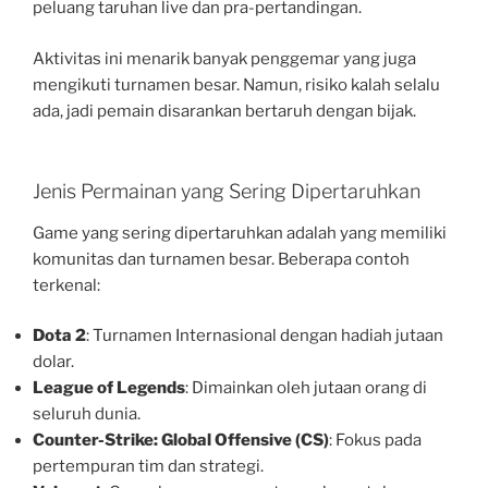
peluang taruhan live dan pra-pertandingan.
Aktivitas ini menarik banyak penggemar yang juga
mengikuti turnamen besar. Namun, risiko kalah selalu
ada, jadi pemain disarankan bertaruh dengan bijak.
Jenis Permainan yang Sering Dipertaruhkan
Game yang sering dipertaruhkan adalah yang memiliki
komunitas dan turnamen besar. Beberapa contoh
terkenal:
Dota 2
: Turnamen Internasional dengan hadiah jutaan
dolar.
League of Legends
: Dimainkan oleh jutaan orang di
seluruh dunia.
Counter-Strike: Global Offensive (CS)
: Fokus pada
pertempuran tim dan strategi.