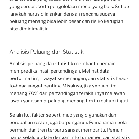
yang cerdas, serta pengelolaan modal yang baik. Setiap
langkah harus dijalankan dengan rencana supaya
peluang menang bisa lebih besar dan risiko kerugian
bisa diminimalisir.
Analisis Peluang dan Statistik
Analisis peluang dan statistik membantu pemain
memprediksi hasil pertandingan. Melihat data
performa tim, riwayat kemenangan, dan statistik head-
to-head sangat penting. Misalnya, jika sebuah tim
menang 70% dari pertandingan terakhirnya melawan
lawan yang sama, peluang menang tim itu cukup tinggi.
Selain itu, faktor seperti map yang digunakan dan
perubahan roster juga berpengaruh. Pemahaman pola
bermain dan tren terbaru sangat membantu. Pemain
harus selalu update dengan info turnamen dan statistik