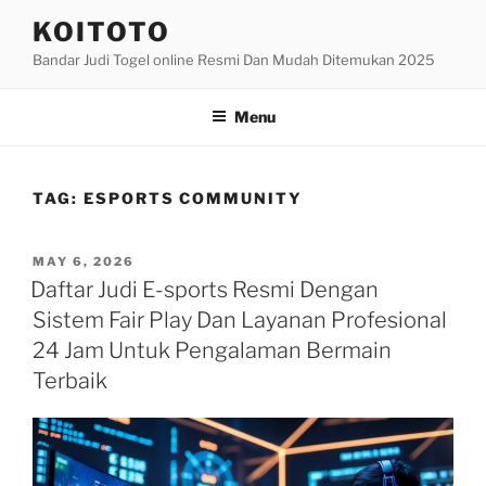
Skip
KOITOTO
to
Bandar Judi Togel online Resmi Dan Mudah Ditemukan 2025
content
Menu
TAG:
ESPORTS COMMUNITY
POSTED
MAY 6, 2026
ON
Daftar Judi E-sports Resmi Dengan
Sistem Fair Play Dan Layanan Profesional
24 Jam Untuk Pengalaman Bermain
Terbaik