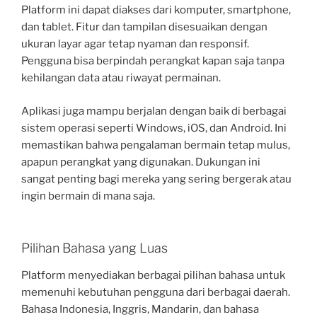
Platform ini dapat diakses dari komputer, smartphone,
dan tablet. Fitur dan tampilan disesuaikan dengan
ukuran layar agar tetap nyaman dan responsif.
Pengguna bisa berpindah perangkat kapan saja tanpa
kehilangan data atau riwayat permainan.
Aplikasi juga mampu berjalan dengan baik di berbagai
sistem operasi seperti Windows, iOS, dan Android. Ini
memastikan bahwa pengalaman bermain tetap mulus,
apapun perangkat yang digunakan. Dukungan ini
sangat penting bagi mereka yang sering bergerak atau
ingin bermain di mana saja.
Pilihan Bahasa yang Luas
Platform menyediakan berbagai pilihan bahasa untuk
memenuhi kebutuhan pengguna dari berbagai daerah.
Bahasa Indonesia, Inggris, Mandarin, dan bahasa