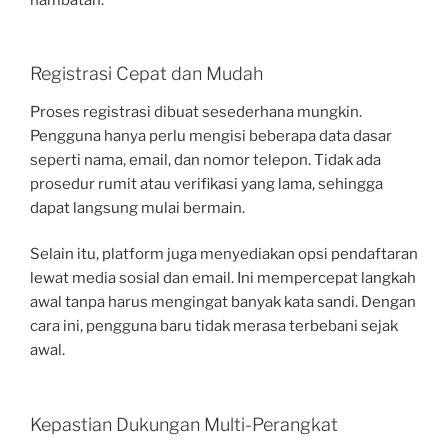
Registrasi Cepat dan Mudah
Proses registrasi dibuat sesederhana mungkin.
Pengguna hanya perlu mengisi beberapa data dasar
seperti nama, email, dan nomor telepon. Tidak ada
prosedur rumit atau verifikasi yang lama, sehingga
dapat langsung mulai bermain.
Selain itu, platform juga menyediakan opsi pendaftaran
lewat media sosial dan email. Ini mempercepat langkah
awal tanpa harus mengingat banyak kata sandi. Dengan
cara ini, pengguna baru tidak merasa terbebani sejak
awal.
Kepastian Dukungan Multi-Perangkat