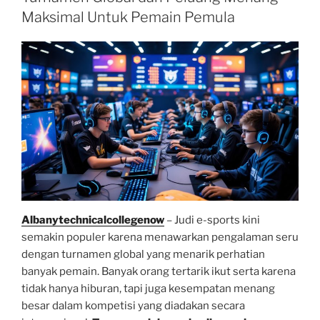
Maksimal Untuk Pemain Pemula
Albanytechnicalcollegenow
– Judi e-sports kini
semakin populer karena menawarkan pengalaman seru
dengan turnamen global yang menarik perhatian
banyak pemain. Banyak orang tertarik ikut serta karena
tidak hanya hiburan, tapi juga kesempatan menang
besar dalam kompetisi yang diadakan secara