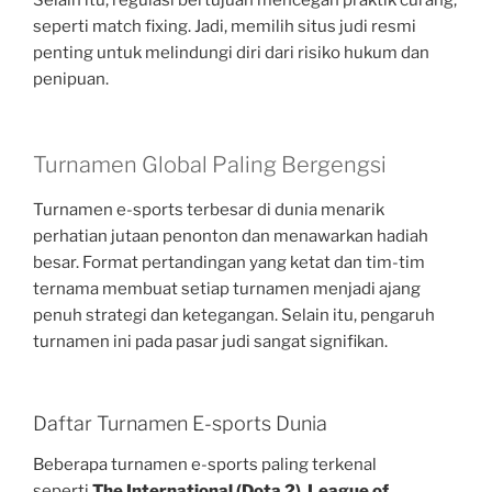
seperti match fixing. Jadi, memilih situs judi resmi
penting untuk melindungi diri dari risiko hukum dan
penipuan.
Turnamen Global Paling Bergengsi
Turnamen e-sports terbesar di dunia menarik
perhatian jutaan penonton dan menawarkan hadiah
besar. Format pertandingan yang ketat dan tim-tim
ternama membuat setiap turnamen menjadi ajang
penuh strategi dan ketegangan. Selain itu, pengaruh
turnamen ini pada pasar judi sangat signifikan.
Daftar Turnamen E-sports Dunia
Beberapa turnamen e-sports paling terkenal
seperti
The International (Dota 2)
,
League of