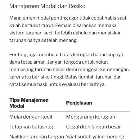
Manajemen Modal dan Resiko
Manajemen modal penting agar tidak cepat habis saat
kalah berturut-turut. Pemain disarankan memakai
sistem taruhan kecil terlebih dahulu dan menaikkan
taruhan hanya setelah menang.
Penting juga membuat batas kerugian harian supaya
dana tetap aman. Jangan tergoda untuk nekat
memasang taruhan besar demi mengejar kemenangan,
karena itu berisiko tinggi. Batasi jumlah taruhan dan
catat semua hasil untuk evaluasi berikutnya.
Tips Manajemen
Penjelasan
Modal
Mulai dengan kecil
Mengurangi kerugian
Tetapkan batas rugi
Cegah kehilangan besar
Naikkan taruhan tangan
Saat sudah yakin menang