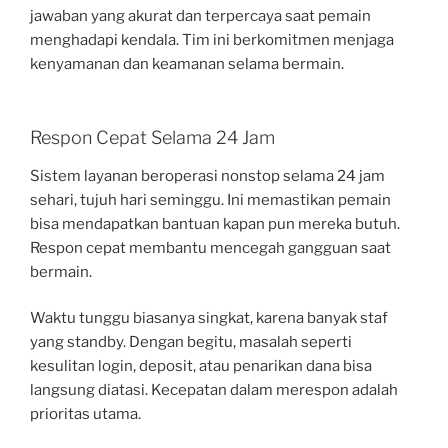
jawaban yang akurat dan terpercaya saat pemain
menghadapi kendala. Tim ini berkomitmen menjaga
kenyamanan dan keamanan selama bermain.
Respon Cepat Selama 24 Jam
Sistem layanan beroperasi nonstop selama 24 jam
sehari, tujuh hari seminggu. Ini memastikan pemain
bisa mendapatkan bantuan kapan pun mereka butuh.
Respon cepat membantu mencegah gangguan saat
bermain.
Waktu tunggu biasanya singkat, karena banyak staf
yang standby. Dengan begitu, masalah seperti
kesulitan login, deposit, atau penarikan dana bisa
langsung diatasi. Kecepatan dalam merespon adalah
prioritas utama.