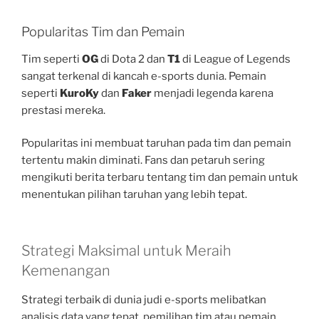
Popularitas Tim dan Pemain
Tim seperti
OG
di Dota 2 dan
T1
di League of Legends
sangat terkenal di kancah e-sports dunia. Pemain
seperti
KuroKy
dan
Faker
menjadi legenda karena
prestasi mereka.
Popularitas ini membuat taruhan pada tim dan pemain
tertentu makin diminati. Fans dan petaruh sering
mengikuti berita terbaru tentang tim dan pemain untuk
menentukan pilihan taruhan yang lebih tepat.
Strategi Maksimal untuk Meraih
Kemenangan
Strategi terbaik di dunia judi e-sports melibatkan
analisis data yang tepat, pemilihan tim atau pemain