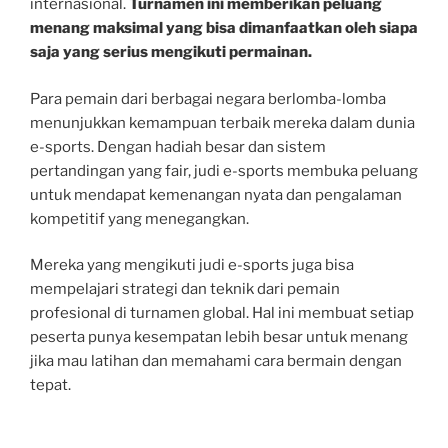
internasional.
Turnamen ini memberikan peluang
menang maksimal yang bisa dimanfaatkan oleh siapa
saja yang serius mengikuti permainan.
Para pemain dari berbagai negara berlomba-lomba
menunjukkan kemampuan terbaik mereka dalam dunia
e-sports. Dengan hadiah besar dan sistem
pertandingan yang fair, judi e-sports membuka peluang
untuk mendapat kemenangan nyata dan pengalaman
kompetitif yang menegangkan.
Mereka yang mengikuti judi e-sports juga bisa
mempelajari strategi dan teknik dari pemain
profesional di turnamen global. Hal ini membuat setiap
peserta punya kesempatan lebih besar untuk menang
jika mau latihan dan memahami cara bermain dengan
tepat.