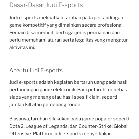
Dasar-Dasar Judi E-sports
Judi e-sports melibatkan taruhan pada pertandingan
game kompetitif yang dimainkan secara profesional.
Pemain bisa memilih berbagai jenis permainan dan
perlu memahami aturan serta legalitas yang mengatur
aktivitas ini.
Apa Itu Judi E-sports
Judi e-sports adalah kegiatan bertaruh uang pada hasil
pertandingan game elektronik. Para petaruh menebak
siapa yang menang atau hasil spesifik lain, seperti
jumlah kill atau pemenang ronde.
Biasanya, taruhan dilakukan pada game populer seperti
Dota 2, League of Legends, dan Counter-Strike: Global
Offensive. Platform judi e-sports menyediakan