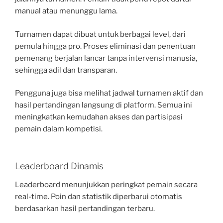
manual atau menunggu lama.
Turnamen dapat dibuat untuk berbagai level, dari
pemula hingga pro. Proses eliminasi dan penentuan
pemenang berjalan lancar tanpa intervensi manusia,
sehingga adil dan transparan.
Pengguna juga bisa melihat jadwal turnamen aktif dan
hasil pertandingan langsung di platform. Semua ini
meningkatkan kemudahan akses dan partisipasi
pemain dalam kompetisi.
Leaderboard Dinamis
Leaderboard menunjukkan peringkat pemain secara
real-time. Poin dan statistik diperbarui otomatis
berdasarkan hasil pertandingan terbaru.