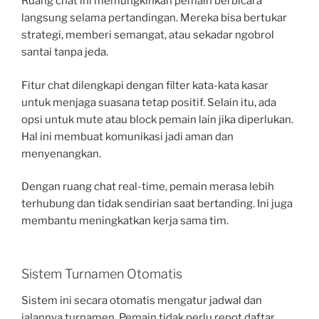
Ruang chat ini memungkinkan pemain berbicara
langsung selama pertandingan. Mereka bisa bertukar
strategi, memberi semangat, atau sekadar ngobrol
santai tanpa jeda.
Fitur chat dilengkapi dengan filter kata-kata kasar
untuk menjaga suasana tetap positif. Selain itu, ada
opsi untuk mute atau block pemain lain jika diperlukan.
Hal ini membuat komunikasi jadi aman dan
menyenangkan.
Dengan ruang chat real-time, pemain merasa lebih
terhubung dan tidak sendirian saat bertanding. Ini juga
membantu meningkatkan kerja sama tim.
Sistem Turnamen Otomatis
Sistem ini secara otomatis mengatur jadwal dan
jalannya turnamen. Pemain tidak perlu repot daftar