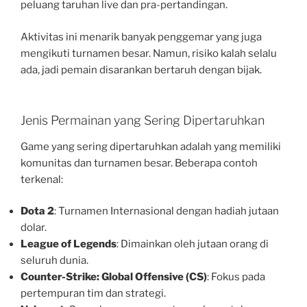
peluang taruhan live dan pra-pertandingan.
Aktivitas ini menarik banyak penggemar yang juga
mengikuti turnamen besar. Namun, risiko kalah selalu
ada, jadi pemain disarankan bertaruh dengan bijak.
Jenis Permainan yang Sering Dipertaruhkan
Game yang sering dipertaruhkan adalah yang memiliki
komunitas dan turnamen besar. Beberapa contoh
terkenal:
Dota 2
: Turnamen Internasional dengan hadiah jutaan
dolar.
League of Legends
: Dimainkan oleh jutaan orang di
seluruh dunia.
Counter-Strike: Global Offensive (CS)
: Fokus pada
pertempuran tim dan strategi.