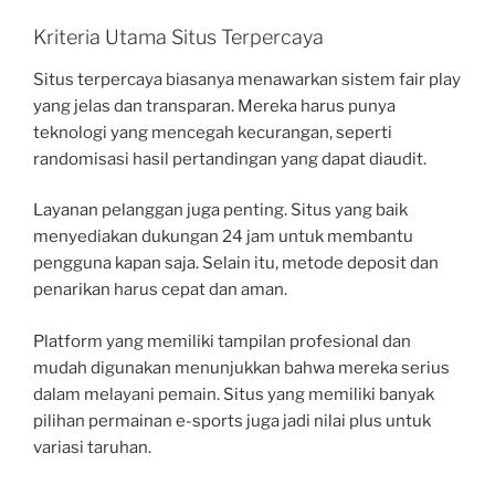
Kriteria Utama Situs Terpercaya
Situs terpercaya biasanya menawarkan sistem fair play
yang jelas dan transparan. Mereka harus punya
teknologi yang mencegah kecurangan, seperti
randomisasi hasil pertandingan yang dapat diaudit.
Layanan pelanggan juga penting. Situs yang baik
menyediakan dukungan 24 jam untuk membantu
pengguna kapan saja. Selain itu, metode deposit dan
penarikan harus cepat dan aman.
Platform yang memiliki tampilan profesional dan
mudah digunakan menunjukkan bahwa mereka serius
dalam melayani pemain. Situs yang memiliki banyak
pilihan permainan e-sports juga jadi nilai plus untuk
variasi taruhan.