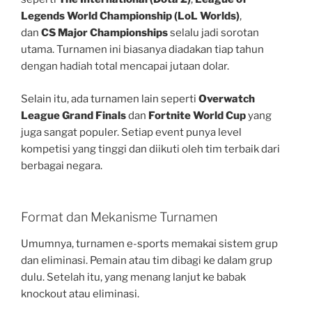
Legends World Championship (LoL Worlds)
,
dan
CS Major Championships
selalu jadi sorotan
utama. Turnamen ini biasanya diadakan tiap tahun
dengan hadiah total mencapai jutaan dolar.
Selain itu, ada turnamen lain seperti
Overwatch
League Grand Finals
dan
Fortnite World Cup
yang
juga sangat populer. Setiap event punya level
kompetisi yang tinggi dan diikuti oleh tim terbaik dari
berbagai negara.
Format dan Mekanisme Turnamen
Umumnya, turnamen e-sports memakai sistem grup
dan eliminasi. Pemain atau tim dibagi ke dalam grup
dulu. Setelah itu, yang menang lanjut ke babak
knockout atau eliminasi.