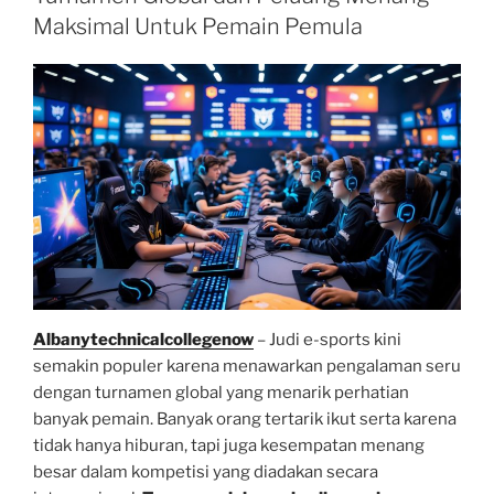
Maksimal Untuk Pemain Pemula
Albanytechnicalcollegenow
– Judi e-sports kini
semakin populer karena menawarkan pengalaman seru
dengan turnamen global yang menarik perhatian
banyak pemain. Banyak orang tertarik ikut serta karena
tidak hanya hiburan, tapi juga kesempatan menang
besar dalam kompetisi yang diadakan secara