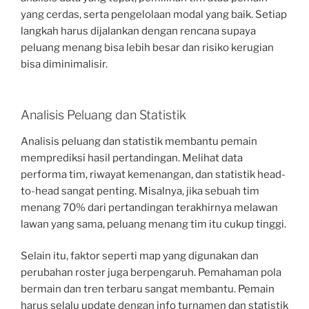
yang cerdas, serta pengelolaan modal yang baik. Setiap
langkah harus dijalankan dengan rencana supaya
peluang menang bisa lebih besar dan risiko kerugian
bisa diminimalisir.
Analisis Peluang dan Statistik
Analisis peluang dan statistik membantu pemain
memprediksi hasil pertandingan. Melihat data
performa tim, riwayat kemenangan, dan statistik head-
to-head sangat penting. Misalnya, jika sebuah tim
menang 70% dari pertandingan terakhirnya melawan
lawan yang sama, peluang menang tim itu cukup tinggi.
Selain itu, faktor seperti map yang digunakan dan
perubahan roster juga berpengaruh. Pemahaman pola
bermain dan tren terbaru sangat membantu. Pemain
harus selalu update dengan info turnamen dan statistik