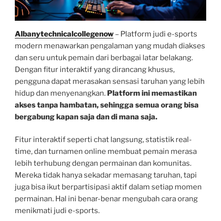
Albanytechnicalcollegenow
– Platform judi e-sports
modern menawarkan pengalaman yang mudah diakses
dan seru untuk pemain dari berbagai latar belakang.
Dengan fitur interaktif yang dirancang khusus,
pengguna dapat merasakan sensasi taruhan yang lebih
hidup dan menyenangkan.
Platform ini memastikan
akses tanpa hambatan, sehingga semua orang bisa
bergabung kapan saja dan di mana saja.
Fitur interaktif seperti chat langsung, statistik real-
time, dan turnamen online membuat pemain merasa
lebih terhubung dengan permainan dan komunitas.
Mereka tidak hanya sekadar memasang taruhan, tapi
juga bisa ikut berpartisipasi aktif dalam setiap momen
permainan. Hal ini benar-benar mengubah cara orang
menikmati judi e-sports.