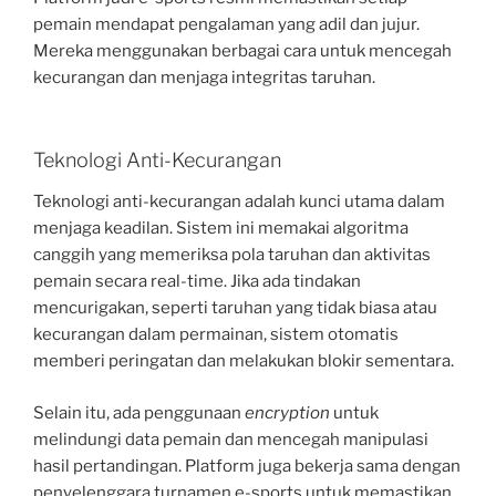
pemain mendapat pengalaman yang adil dan jujur.
Mereka menggunakan berbagai cara untuk mencegah
kecurangan dan menjaga integritas taruhan.
Teknologi Anti-Kecurangan
Teknologi anti-kecurangan adalah kunci utama dalam
menjaga keadilan. Sistem ini memakai algoritma
canggih yang memeriksa pola taruhan dan aktivitas
pemain secara real-time. Jika ada tindakan
mencurigakan, seperti taruhan yang tidak biasa atau
kecurangan dalam permainan, sistem otomatis
memberi peringatan dan melakukan blokir sementara.
Selain itu, ada penggunaan
encryption
untuk
melindungi data pemain dan mencegah manipulasi
hasil pertandingan. Platform juga bekerja sama dengan
penyelenggara turnamen e-sports untuk memastikan