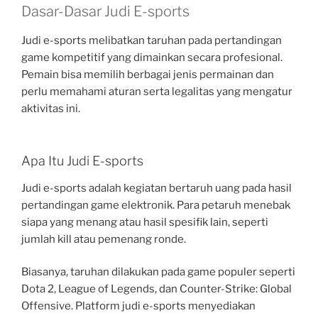
Dasar-Dasar Judi E-sports
Judi e-sports melibatkan taruhan pada pertandingan
game kompetitif yang dimainkan secara profesional.
Pemain bisa memilih berbagai jenis permainan dan
perlu memahami aturan serta legalitas yang mengatur
aktivitas ini.
Apa Itu Judi E-sports
Judi e-sports adalah kegiatan bertaruh uang pada hasil
pertandingan game elektronik. Para petaruh menebak
siapa yang menang atau hasil spesifik lain, seperti
jumlah kill atau pemenang ronde.
Biasanya, taruhan dilakukan pada game populer seperti
Dota 2, League of Legends, dan Counter-Strike: Global
Offensive. Platform judi e-sports menyediakan