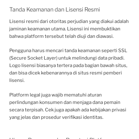
Tanda Keamanan dan Lisensi Resmi
Lisensi resmi dari otoritas perjudian yang diakui adalah
jaminan keamanan utama. Lisensi ini membuktikan
bahwa platform tersebut telah diuji dan diawasi.
Pengguna harus mencari tanda keamanan seperti SSL
(Secure Socket Layer) untuk melindungi data pribadi.
Logo lisensi biasanya tertera pada bagian bawah situs,
dan bisa dicek kebenarannya di situs resmi pemberi
lisensi.
Platform legal juga wajib mematuhi aturan
perlindungan konsumen dan menjaga dana pemain
secara terpisah. Cek juga apakah ada kebijakan privasi
yang jelas dan prosedur verifikasi identitas.