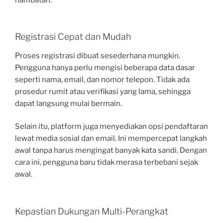
Registrasi Cepat dan Mudah
Proses registrasi dibuat sesederhana mungkin.
Pengguna hanya perlu mengisi beberapa data dasar
seperti nama, email, dan nomor telepon. Tidak ada
prosedur rumit atau verifikasi yang lama, sehingga
dapat langsung mulai bermain.
Selain itu, platform juga menyediakan opsi pendaftaran
lewat media sosial dan email. Ini mempercepat langkah
awal tanpa harus mengingat banyak kata sandi. Dengan
cara ini, pengguna baru tidak merasa terbebani sejak
awal.
Kepastian Dukungan Multi-Perangkat