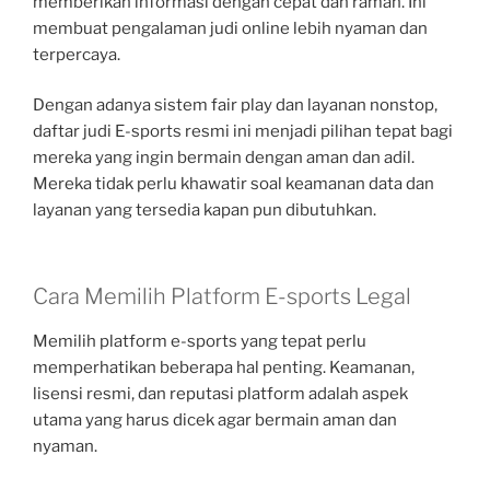
memberikan informasi dengan cepat dan ramah. Ini
membuat pengalaman judi online lebih nyaman dan
terpercaya.
Dengan adanya sistem fair play dan layanan nonstop,
daftar judi E-sports resmi ini menjadi pilihan tepat bagi
mereka yang ingin bermain dengan aman dan adil.
Mereka tidak perlu khawatir soal keamanan data dan
layanan yang tersedia kapan pun dibutuhkan.
Cara Memilih Platform E-sports Legal
Memilih platform e-sports yang tepat perlu
memperhatikan beberapa hal penting. Keamanan,
lisensi resmi, dan reputasi platform adalah aspek
utama yang harus dicek agar bermain aman dan
nyaman.