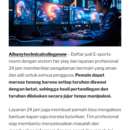
Albanytechnicalcollegenow
– Daftar judi E-sports
resmi dengan sistem fair play dan layanan profesional
24 jam memberikan pengalaman bermain yang aman
dan adil untuk semua pengguna.
Pemain dapat
merasa tenang karena setiap taruhan diawasi
dengan ketat, sehingga hasil pertandingan dan
taruhan dilakukan secara jujur tanpa manipulasi.
Layanan 24 jam juga membuat pemain bisa mengakses
bantuan kapan saja mereka butuhkan. Tim profesional
siap membantu menyelesaikan masalah dan