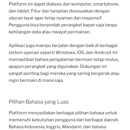
Platform ini dapat diakses dari komputer, smartphone,
dan tablet. Fitur dan tampilan disesuaikan dengan
ukuran layar agar tetap nyaman dan responsif.
Pengguna bisa berpindah perangkat kapan saja tanpa
kehilangan data atau riwayat permainan.
Aplikasi juga mampu berjalan dengan baik di berbagai
sistem operasi seperti Windows, iOS, dan Android. Ini
memastikan bahwa pengalaman bermain tetap mulus,
apapun perangkat yang digunakan. Dukungan ini
sangat penting bagi mereka yang sering bergerak atau
ingin bermain di mana saja.
Pilihan Bahasa yang Luas
Platform menyediakan berbagai pilihan bahasa untuk
memenuhi kebutuhan pengguna dari berbagai daerah.
Bahasa Indonesia, Inggris, Mandarin, dan bahasa