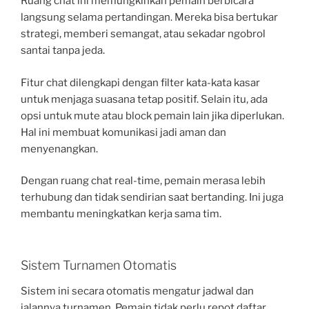
Ruang chat ini memungkinkan pemain berbicara
langsung selama pertandingan. Mereka bisa bertukar
strategi, memberi semangat, atau sekadar ngobrol
santai tanpa jeda.
Fitur chat dilengkapi dengan filter kata-kata kasar
untuk menjaga suasana tetap positif. Selain itu, ada
opsi untuk mute atau block pemain lain jika diperlukan.
Hal ini membuat komunikasi jadi aman dan
menyenangkan.
Dengan ruang chat real-time, pemain merasa lebih
terhubung dan tidak sendirian saat bertanding. Ini juga
membantu meningkatkan kerja sama tim.
Sistem Turnamen Otomatis
Sistem ini secara otomatis mengatur jadwal dan
jalannya turnamen. Pemain tidak perlu repot daftar