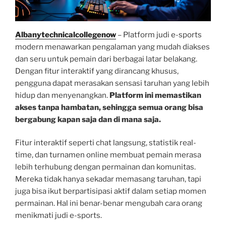
Albanytechnicalcollegenow
– Platform judi e-sports
modern menawarkan pengalaman yang mudah diakses
dan seru untuk pemain dari berbagai latar belakang.
Dengan fitur interaktif yang dirancang khusus,
pengguna dapat merasakan sensasi taruhan yang lebih
hidup dan menyenangkan.
Platform ini memastikan
akses tanpa hambatan, sehingga semua orang bisa
bergabung kapan saja dan di mana saja.
Fitur interaktif seperti chat langsung, statistik real-
time, dan turnamen online membuat pemain merasa
lebih terhubung dengan permainan dan komunitas.
Mereka tidak hanya sekadar memasang taruhan, tapi
juga bisa ikut berpartisipasi aktif dalam setiap momen
permainan. Hal ini benar-benar mengubah cara orang
menikmati judi e-sports.