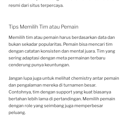
resmi dari situs terpercaya.
Tips Memilih Tim atau Pemain
Memilih tim atau pemain harus berdasarkan data dan
bukan sekadar popularitas. Pemain bisa mencari tim
dengan catatan konsisten dan mental juara. Tim yang
sering adaptasi dengan meta permainan terbaru
cenderung punya keuntungan.
Jangan lupa juga untuk melihat chemistry antar pemain
dan pengalaman mereka di turnamen besar.
Contohnya, tim dengan support yang kuat biasanya
bertahan lebih lama di pertandingan. Memilih pemain
dengan role yang seimbang juga memperbesar
peluang.