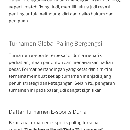
seperti match fixing. Jadi, memilih situs judi resmi
penting untuk melindungi diri dari risiko hukum dan
penipuan.
Turnamen Global Paling Bergengsi
Turnamen e-sports terbesar di dunia menarik
perhatian jutaan penonton dan menawarkan hadiah
besar. Format pertandingan yang ketat dan tim-tim
ternama membuat setiap turnamen menjadi ajang
penuh strategi dan ketegangan. Selain itu, pengaruh
turnamen ini pada pasar judi sangat signifikan.
Daftar Turnamen E-sports Dunia
Beberapa turnamen e-sports paling terkenal
seperti
The International (Dota 2)
,
League of