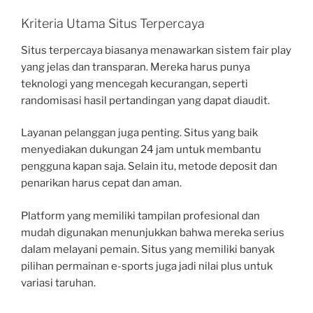
Kriteria Utama Situs Terpercaya
Situs terpercaya biasanya menawarkan sistem fair play
yang jelas dan transparan. Mereka harus punya
teknologi yang mencegah kecurangan, seperti
randomisasi hasil pertandingan yang dapat diaudit.
Layanan pelanggan juga penting. Situs yang baik
menyediakan dukungan 24 jam untuk membantu
pengguna kapan saja. Selain itu, metode deposit dan
penarikan harus cepat dan aman.
Platform yang memiliki tampilan profesional dan
mudah digunakan menunjukkan bahwa mereka serius
dalam melayani pemain. Situs yang memiliki banyak
pilihan permainan e-sports juga jadi nilai plus untuk
variasi taruhan.