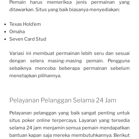
Pemain harus memeriksa jenis permainan yang
ditawarkan. Situs yang baik biasanya menyediakan:
Texas Hold’em
Omaha
Seven Card Stud
Variasi ini membuat permainan lebih seru dan sesuai
dengan selera masing-masing pemain. Pengguna
sebaiknya mencoba beberapa permainan sebelum
menetapkan pilihannya.
Pelayanan Pelanggan Selama 24 Jam
Pelayanan pelanggan yang baik sangat penting untuk
situs poker online terpercaya. Layanan yang tersedia
selama 24 jam menjamin semua pemain mendapatkan
bantuan kapan saja mereka membutuhkannya. Berikut