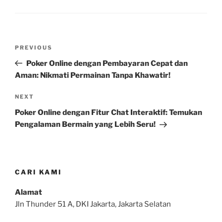
Post
Previous
PREVIOUS
navigation
Post
Poker Online dengan Pembayaran Cepat dan
Aman: Nikmati Permainan Tanpa Khawatir!
Next
NEXT
Post
Poker Online dengan Fitur Chat Interaktif: Temukan
Pengalaman Bermain yang Lebih Seru!
CARI KAMI
Alamat
Jln Thunder 51 A, DKI Jakarta, Jakarta Selatan