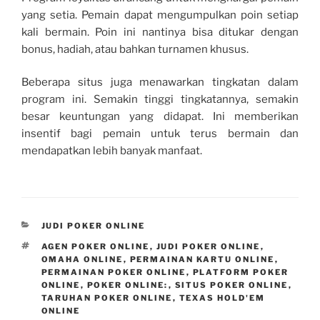
yang setia. Pemain dapat mengumpulkan poin setiap
kali bermain. Poin ini nantinya bisa ditukar dengan
bonus, hadiah, atau bahkan turnamen khusus.
Beberapa situs juga menawarkan tingkatan dalam
program ini. Semakin tinggi tingkatannya, semakin
besar keuntungan yang didapat. Ini memberikan
insentif bagi pemain untuk terus bermain dan
mendapatkan lebih banyak manfaat.
CATEGORIES
JUDI POKER ONLINE
TAGS
AGEN POKER ONLINE
,
JUDI POKER ONLINE
,
OMAHA ONLINE
,
PERMAINAN KARTU ONLINE
,
PERMAINAN POKER ONLINE
,
PLATFORM POKER
ONLINE
,
POKER ONLINE:
,
SITUS POKER ONLINE
,
TARUHAN POKER ONLINE
,
TEXAS HOLD'EM
ONLINE