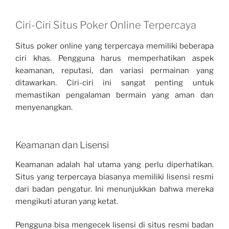
Ciri-Ciri Situs Poker Online Terpercaya
Situs poker online yang terpercaya memiliki beberapa
ciri khas. Pengguna harus memperhatikan aspek
keamanan, reputasi, dan variasi permainan yang
ditawarkan. Ciri-ciri ini sangat penting untuk
memastikan pengalaman bermain yang aman dan
menyenangkan.
Keamanan dan Lisensi
Keamanan adalah hal utama yang perlu diperhatikan.
Situs yang terpercaya biasanya memiliki lisensi resmi
dari badan pengatur. Ini menunjukkan bahwa mereka
mengikuti aturan yang ketat.
Pengguna bisa mengecek lisensi di situs resmi badan