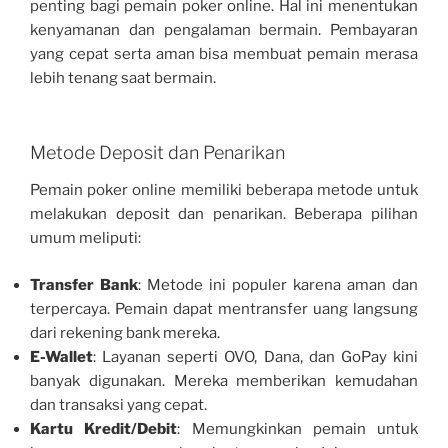
penting bagi pemain poker online. Hal ini menentukan
kenyamanan dan pengalaman bermain. Pembayaran
yang cepat serta aman bisa membuat pemain merasa
lebih tenang saat bermain.
Metode Deposit dan Penarikan
Pemain poker online memiliki beberapa metode untuk
melakukan deposit dan penarikan. Beberapa pilihan
umum meliputi:
Transfer Bank
: Metode ini populer karena aman dan
terpercaya. Pemain dapat mentransfer uang langsung
dari rekening bank mereka.
E-Wallet
: Layanan seperti OVO, Dana, dan GoPay kini
banyak digunakan. Mereka memberikan kemudahan
dan transaksi yang cepat.
Kartu Kredit/Debit
: Memungkinkan pemain untuk