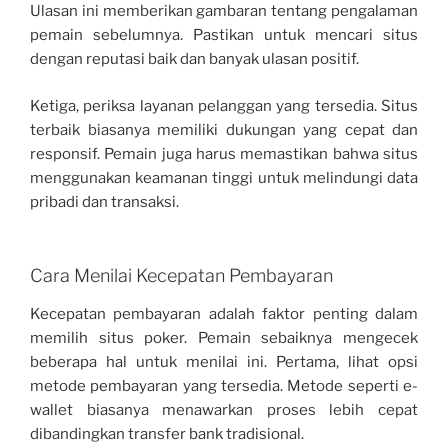
Ulasan ini memberikan gambaran tentang pengalaman
pemain sebelumnya. Pastikan untuk mencari situs
dengan reputasi baik dan banyak ulasan positif.
Ketiga, periksa layanan pelanggan yang tersedia. Situs
terbaik biasanya memiliki dukungan yang cepat dan
responsif. Pemain juga harus memastikan bahwa situs
menggunakan keamanan tinggi untuk melindungi data
pribadi dan transaksi.
Cara Menilai Kecepatan Pembayaran
Kecepatan pembayaran adalah faktor penting dalam
memilih situs poker. Pemain sebaiknya mengecek
beberapa hal untuk menilai ini. Pertama, lihat opsi
metode pembayaran yang tersedia. Metode seperti e-
wallet biasanya menawarkan proses lebih cepat
dibandingkan transfer bank tradisional.