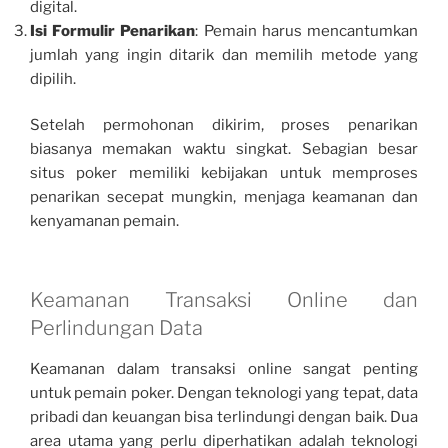
digital.
Isi Formulir Penarikan
: Pemain harus mencantumkan
jumlah yang ingin ditarik dan memilih metode yang
dipilih.
Setelah permohonan dikirim, proses penarikan
biasanya memakan waktu singkat. Sebagian besar
situs poker memiliki kebijakan untuk memproses
penarikan secepat mungkin, menjaga keamanan dan
kenyamanan pemain.
Keamanan Transaksi Online dan
Perlindungan Data
Keamanan dalam transaksi online sangat penting
untuk pemain poker. Dengan teknologi yang tepat, data
pribadi dan keuangan bisa terlindungi dengan baik. Dua
area utama yang perlu diperhatikan adalah teknologi