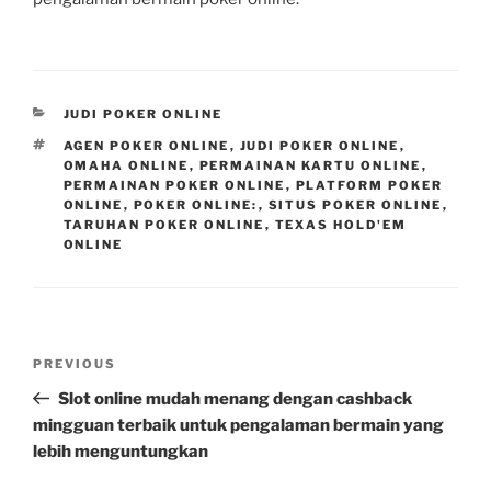
CATEGORIES
JUDI POKER ONLINE
TAGS
AGEN POKER ONLINE
,
JUDI POKER ONLINE
,
OMAHA ONLINE
,
PERMAINAN KARTU ONLINE
,
PERMAINAN POKER ONLINE
,
PLATFORM POKER
ONLINE
,
POKER ONLINE:
,
SITUS POKER ONLINE
,
TARUHAN POKER ONLINE
,
TEXAS HOLD'EM
ONLINE
Post
Previous
PREVIOUS
navigation
Post
Slot online mudah menang dengan cashback
mingguan terbaik untuk pengalaman bermain yang
lebih menguntungkan