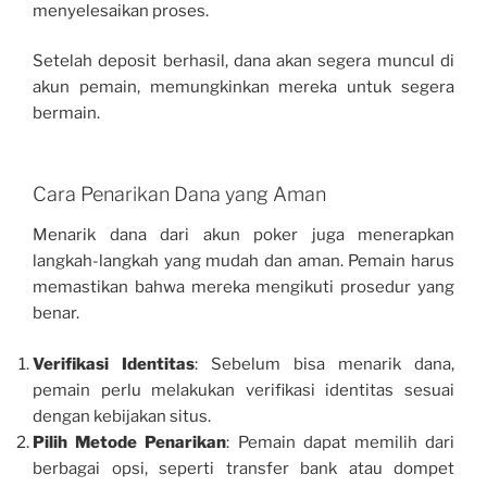
menyelesaikan proses.
Setelah deposit berhasil, dana akan segera muncul di
akun pemain, memungkinkan mereka untuk segera
bermain.
Cara Penarikan Dana yang Aman
Menarik dana dari akun poker juga menerapkan
langkah-langkah yang mudah dan aman. Pemain harus
memastikan bahwa mereka mengikuti prosedur yang
benar.
Verifikasi Identitas
: Sebelum bisa menarik dana,
pemain perlu melakukan verifikasi identitas sesuai
dengan kebijakan situs.
Pilih Metode Penarikan
: Pemain dapat memilih dari
berbagai opsi, seperti transfer bank atau dompet