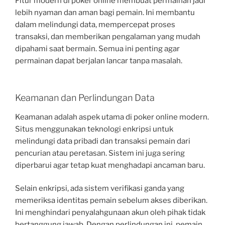
Fitur modern di poker online membuat permainan jadi
lebih nyaman dan aman bagi pemain. Ini membantu
dalam melindungi data, mempercepat proses
transaksi, dan memberikan pengalaman yang mudah
dipahami saat bermain. Semua ini penting agar
permainan dapat berjalan lancar tanpa masalah.
Keamanan dan Perlindungan Data
Keamanan adalah aspek utama di poker online modern.
Situs menggunakan teknologi enkripsi untuk
melindungi data pribadi dan transaksi pemain dari
pencurian atau peretasan. Sistem ini juga sering
diperbarui agar tetap kuat menghadapi ancaman baru.
Selain enkripsi, ada sistem verifikasi ganda yang
memeriksa identitas pemain sebelum akses diberikan.
Ini menghindari penyalahgunaan akun oleh pihak tidak
bertanggung jawab. Dengan perlindungan ini, pemain