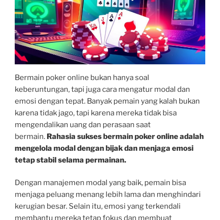
Bermain poker online bukan hanya soal
keberuntungan, tapi juga cara mengatur modal dan
emosi dengan tepat. Banyak pemain yang kalah bukan
karena tidak jago, tapi karena mereka tidak bisa
mengendalikan uang dan perasaan saat
bermain.
Rahasia sukses bermain poker online adalah
mengelola modal dengan bijak dan menjaga emosi
tetap stabil selama permainan.
Dengan manajemen modal yang baik, pemain bisa
menjaga peluang menang lebih lama dan menghindari
kerugian besar. Selain itu, emosi yang terkendali
membantu mereka tetap fokus dan membuat