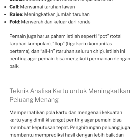
Call
: Menyamai taruhan lawan
Raise
: Meningkatkan jumlah taruhan
Fold
: Menyerah dan keluar dari ronde
Pemain juga harus paham istilah seperti “pot” (total
taruhan kumpulan), “flop” (tiga kartu komunitas
pertama), dan “all-in” (taruhan seluruh chip). Istilah ini
penting agar pemain bisa mengikuti permainan dengan
baik.
Teknik Analisa Kartu untuk Meningkatkan
Peluang Menang
Memperhatikan pola kartu dan mengenali kekuatan
kartu yang dimiliki sangat penting agar pemain bisa
membuat keputusan tepat. Penghitungan peluang juga
membantu memprediksi hasil dengan lebih baik dan