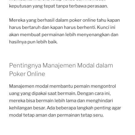
keputusan yang tepat tanpa terbawa perasaan.
Mereka yang berhasil dalam poker online tahu kapan
harus bertaruh dan kapan harus berhenti. Kunci ini
akan membuat permainan lebih menyenangkan dan
hasilnya pun lebih baik.
Pentingnya Manajemen Modal dalam
Poker Online
Manajemen modal membantu pemain mengontrol
uang yang dipakai saat bermain. Dengan cara ini,
mereka bisa bermain lebih lama dan menghindari
kehilangan besar. Ada beberapa langkah penting agar
modal tetap aman dan permainan tetap seru.