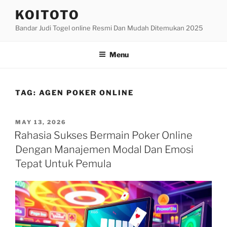
Skip
KOITOTO
to
Bandar Judi Togel online Resmi Dan Mudah Ditemukan 2025
content
Menu
TAG:
AGEN POKER ONLINE
POSTED
MAY 13, 2026
ON
Rahasia Sukses Bermain Poker Online
Dengan Manajemen Modal Dan Emosi
Tepat Untuk Pemula