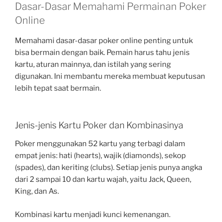
Dasar-Dasar Memahami Permainan Poker
Online
Memahami dasar-dasar poker online penting untuk
bisa bermain dengan baik. Pemain harus tahu jenis
kartu, aturan mainnya, dan istilah yang sering
digunakan. Ini membantu mereka membuat keputusan
lebih tepat saat bermain.
Jenis-jenis Kartu Poker dan Kombinasinya
Poker menggunakan 52 kartu yang terbagi dalam
empat jenis: hati (hearts), wajik (diamonds), sekop
(spades), dan keriting (clubs). Setiap jenis punya angka
dari 2 sampai 10 dan kartu wajah, yaitu Jack, Queen,
King, dan As.
Kombinasi kartu menjadi kunci kemenangan.