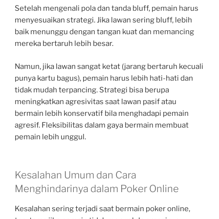
Setelah mengenali pola dan tanda bluff, pemain harus
menyesuaikan strategi. Jika lawan sering bluff, lebih
baik menunggu dengan tangan kuat dan memancing
mereka bertaruh lebih besar.
Namun, jika lawan sangat ketat (jarang bertaruh kecuali
punya kartu bagus), pemain harus lebih hati-hati dan
tidak mudah terpancing. Strategi bisa berupa
meningkatkan agresivitas saat lawan pasif atau
bermain lebih konservatif bila menghadapi pemain
agresif. Fleksibilitas dalam gaya bermain membuat
pemain lebih unggul.
Kesalahan Umum dan Cara
Menghindarinya dalam Poker Online
Kesalahan sering terjadi saat bermain poker online,