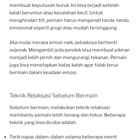
membuat keputusan buruk. Ini bisa terjadi setelah
kalah beruntun atau kesalahan kecil. Untuk
menghindari tilt, pemain harus mengenali tanda-tanda
emosional seperti grogi atau mudah tersinggung.
Jika mulai merasa emosi naik, sebaiknya berhenti
sejenak. Mengambil jeda pendek bisa membuat pikiran
menjadi lebih jernih dan mengurangi tekanan. Pemain
juga bisa menetapkan batas kalah agar tidak terus
bermain dalam keadaan emosi.
Teknik Relaksasi Sebelum Bermain
Sebelum bermain, melakukan teknik relaksasi
membantu pemain lebih tenang dan fokus. Beberapa
teknik yang bisa dicoba adalah:
Tarik napas dalam-dalam selama beberapa menit