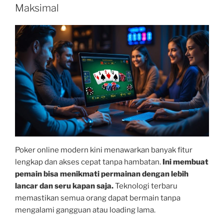
Maksimal
Poker online modern kini menawarkan banyak fitur
lengkap dan akses cepat tanpa hambatan.
Ini membuat
pemain bisa menikmati permainan dengan lebih
lancar dan seru kapan saja.
Teknologi terbaru
memastikan semua orang dapat bermain tanpa
mengalami gangguan atau loading lama.