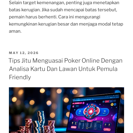
Selain target kemenangan, penting juga menetapkan
batas kerugian. Jika sudah mencapai batas tersebut,
pemain harus berhenti. Cara ini mengurangi
kemungkinan kerugian besar dan menjaga modal tetap
aman.
POSTED
MAY 12, 2026
ON
Tips Jitu Menguasai Poker Online Dengan
Analisa Kartu Dan Lawan Untuk Pemula
Friendly