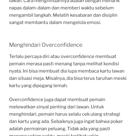
lawan. Cara menghindarinya adalah dengan menarik
napas dalam-dalam dan memberi waktu sebelum
mengambil langkah. Melatih kesabaran dan disiplin
sangat membantu dalam mengelola emosi.
Menghindari Overconfidence
Terlalu percaya diri atau overconfidence membuat
pemain merasa pasti menang tanpa melihat kondisi
nyata. Ini bisa membuat dia lupa membaca kartu lawan
dan situasi meja. Misalnya, dia bisa terus taruhan meski
kartu yang dipegang lemah.
Overconfidence juga dapat membuat pemain
melewatkan sinyal penting dari lawan. Untuk
menghindari, pemain harus selalu cek ulang strategi
dan kartu yang ada. Sebaiknya juga ingat bahwa poker
adalah permainan peluang. Tidak ada yang pasti