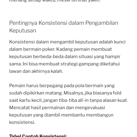
menang setiap waktu, meski terlihat yakin.
Pentingnya Konsistensi dalam Pengambilan
Keputusan
Konsistensi dalam mengambil keputusan adalah kunci
dalam bermain poker. Kadang pemain membuat
keputusan berbeda-beda dalam situasi yang hampir
sama. Ini bisa membuat strategi gampang diketahui
lawan dan akhirnya kalah.
Pemain harus berpegang pada pola bermain yang
sudah dipikirkan matang. Misalnya, jika biasanya fold
saat kartu kecil, jangan tiba-tiba all-in tanpa alasan kuat.
Mencatat hasil permainan dan mengevaluasi
keputusan yang diambil membantu membangun
konsistensi.
Tabel Contoh Konsistensi: