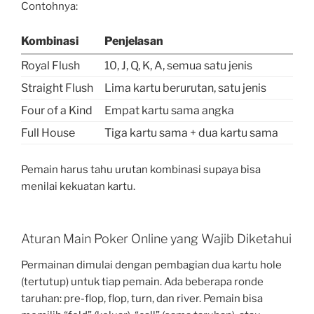
Contohnya:
Kombinasi
Penjelasan
Royal Flush
10, J, Q, K, A, semua satu jenis
Straight Flush
Lima kartu berurutan, satu jenis
Four of a Kind
Empat kartu sama angka
Full House
Tiga kartu sama + dua kartu sama
Pemain harus tahu urutan kombinasi supaya bisa
menilai kekuatan kartu.
Aturan Main Poker Online yang Wajib Diketahui
Permainan dimulai dengan pembagian dua kartu hole
(tertutup) untuk tiap pemain. Ada beberapa ronde
taruhan: pre-flop, flop, turn, dan river. Pemain bisa