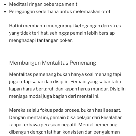
Meditasi ringan beberapa menit
Peregangan sederhana untuk melemaskan otot
Hal ini membantu mengurangi ketegangan dan stres
yang tidak terlihat, sehingga pemain lebih bersiap
menghadapi tantangan poker.
Membangun Mentalitas Pemenang
Mentalitas pemenang bukan hanya soal menang tapi
juga tetap sabar dan disiplin. Pemain yang sabar tahu
kapan harus bertaruh dan kapan harus mundur. Disiplin
menjaga modal juga bagian dari mental ini.
Mereka selalu fokus pada proses, bukan hasil sesaat.
Dengan mental ini, pemain bisa belajar dari kesalahan
tanpa terbawa perasaan negatif. Mental pemenang
dibangun dengan latihan konsisten dan pengalaman