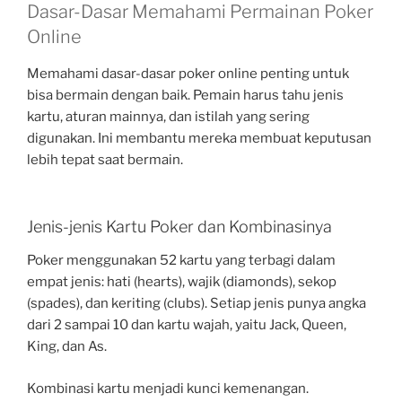
Dasar-Dasar Memahami Permainan Poker
Online
Memahami dasar-dasar poker online penting untuk
bisa bermain dengan baik. Pemain harus tahu jenis
kartu, aturan mainnya, dan istilah yang sering
digunakan. Ini membantu mereka membuat keputusan
lebih tepat saat bermain.
Jenis-jenis Kartu Poker dan Kombinasinya
Poker menggunakan 52 kartu yang terbagi dalam
empat jenis: hati (hearts), wajik (diamonds), sekop
(spades), dan keriting (clubs). Setiap jenis punya angka
dari 2 sampai 10 dan kartu wajah, yaitu Jack, Queen,
King, dan As.
Kombinasi kartu menjadi kunci kemenangan.