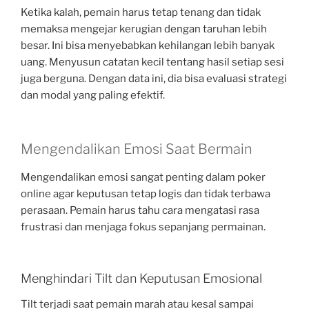
Ketika kalah, pemain harus tetap tenang dan tidak
memaksa mengejar kerugian dengan taruhan lebih
besar. Ini bisa menyebabkan kehilangan lebih banyak
uang. Menyusun catatan kecil tentang hasil setiap sesi
juga berguna. Dengan data ini, dia bisa evaluasi strategi
dan modal yang paling efektif.
Mengendalikan Emosi Saat Bermain
Mengendalikan emosi sangat penting dalam poker
online agar keputusan tetap logis dan tidak terbawa
perasaan. Pemain harus tahu cara mengatasi rasa
frustrasi dan menjaga fokus sepanjang permainan.
Menghindari Tilt dan Keputusan Emosional
Tilt terjadi saat pemain marah atau kesal sampai