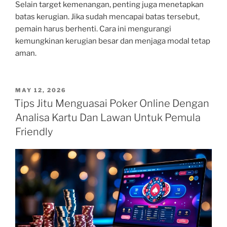
Selain target kemenangan, penting juga menetapkan
batas kerugian. Jika sudah mencapai batas tersebut,
pemain harus berhenti. Cara ini mengurangi
kemungkinan kerugian besar dan menjaga modal tetap
aman.
POSTED
MAY 12, 2026
ON
Tips Jitu Menguasai Poker Online Dengan
Analisa Kartu Dan Lawan Untuk Pemula
Friendly