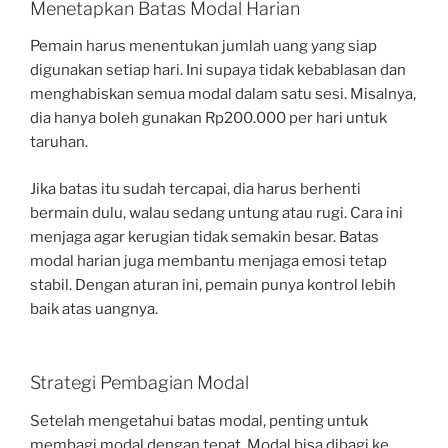
Menetapkan Batas Modal Harian
Pemain harus menentukan jumlah uang yang siap
digunakan setiap hari. Ini supaya tidak kebablasan dan
menghabiskan semua modal dalam satu sesi. Misalnya,
dia hanya boleh gunakan Rp200.000 per hari untuk
taruhan.
Jika batas itu sudah tercapai, dia harus berhenti
bermain dulu, walau sedang untung atau rugi. Cara ini
menjaga agar kerugian tidak semakin besar. Batas
modal harian juga membantu menjaga emosi tetap
stabil. Dengan aturan ini, pemain punya kontrol lebih
baik atas uangnya.
Strategi Pembagian Modal
Setelah mengetahui batas modal, penting untuk
membagi modal dengan tepat. Modal bisa dibagi ke