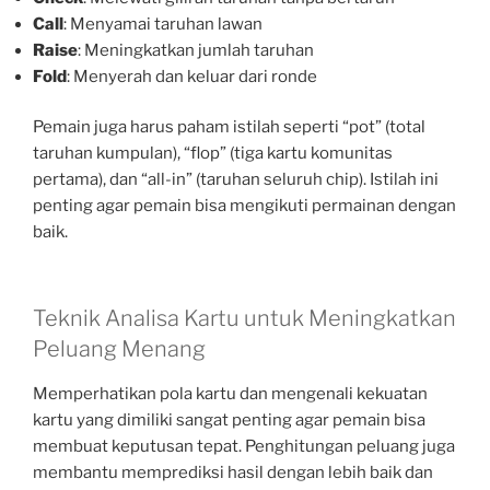
Call
: Menyamai taruhan lawan
Raise
: Meningkatkan jumlah taruhan
Fold
: Menyerah dan keluar dari ronde
Pemain juga harus paham istilah seperti “pot” (total
taruhan kumpulan), “flop” (tiga kartu komunitas
pertama), dan “all-in” (taruhan seluruh chip). Istilah ini
penting agar pemain bisa mengikuti permainan dengan
baik.
Teknik Analisa Kartu untuk Meningkatkan
Peluang Menang
Memperhatikan pola kartu dan mengenali kekuatan
kartu yang dimiliki sangat penting agar pemain bisa
membuat keputusan tepat. Penghitungan peluang juga
membantu memprediksi hasil dengan lebih baik dan