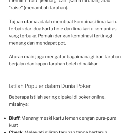
memilih “fold” (keluar), “call” (sama taruhan), atau
“raise” (menambah taruhan).
Tujuan utama adalah membuat kombinasi lima kartu
terbaik dari dua kartu hole dan lima kartu komunitas
yang terbuka. Pemain dengan kombinasi tertinggi
menang dan mendapat pot.
Aturan main juga mengatur bagaimana giliran taruhan
berjalan dan kapan taruhan boleh dinaikkan.
Istilah Populer dalam Dunia Poker
Beberapa istilah sering dipakai di poker online,
misalnya:
Bluff
: Menang meski kartu lemah dengan pura-pura
kuat
Check
: Melewati giliran taruhan tanpa bertaruh