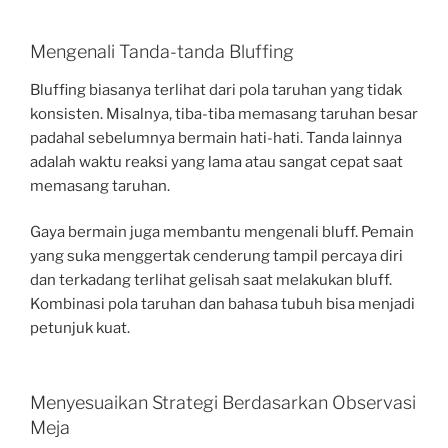
Mengenali Tanda-tanda Bluffing
Bluffing biasanya terlihat dari pola taruhan yang tidak
konsisten. Misalnya, tiba-tiba memasang taruhan besar
padahal sebelumnya bermain hati-hati. Tanda lainnya
adalah waktu reaksi yang lama atau sangat cepat saat
memasang taruhan.
Gaya bermain juga membantu mengenali bluff. Pemain
yang suka menggertak cenderung tampil percaya diri
dan terkadang terlihat gelisah saat melakukan bluff.
Kombinasi pola taruhan dan bahasa tubuh bisa menjadi
petunjuk kuat.
Menyesuaikan Strategi Berdasarkan Observasi
Meja