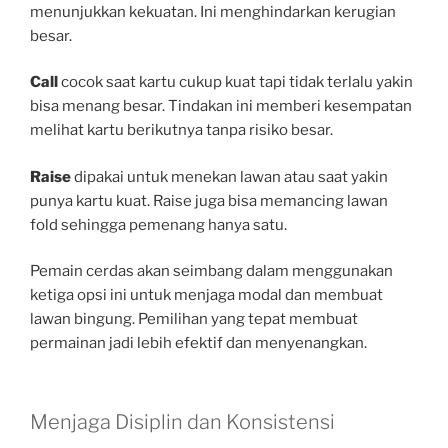
menunjukkan kekuatan. Ini menghindarkan kerugian
besar.
Call
cocok saat kartu cukup kuat tapi tidak terlalu yakin
bisa menang besar. Tindakan ini memberi kesempatan
melihat kartu berikutnya tanpa risiko besar.
Raise
dipakai untuk menekan lawan atau saat yakin
punya kartu kuat. Raise juga bisa memancing lawan
fold sehingga pemenang hanya satu.
Pemain cerdas akan seimbang dalam menggunakan
ketiga opsi ini untuk menjaga modal dan membuat
lawan bingung. Pemilihan yang tepat membuat
permainan jadi lebih efektif dan menyenangkan.
Menjaga Disiplin dan Konsistensi