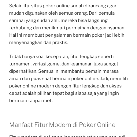
Selain itu, situs poker online sudah dirancang agar
mudah digunakan oleh semua orang. Dari pemula
sampai yang sudah ahli, mereka bisa langsung
terhubung dan menikmati permainan dengan nyaman.
Hal ini membuat pengalaman bermain poker jadi lebih
menyenangkan dan praktis.
Tidak hanya soal kecepatan, fitur lengkap seperti
turnamen, variasi game, dan keamanan juga sangat
diperhatikan. Semua ini membantu pemain merasa
aman dan puas saat bermain poker online. Jadi, memilih
poker online modern dengan fitur lengkap dan akses
cepat adalah pilihan tepat bagi siapa saja yang ingin
bermain tanpa ribet.
Manfaat Fitur Modern di Poker Online