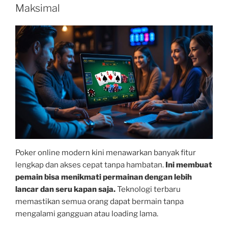
Maksimal
Poker online modern kini menawarkan banyak fitur
lengkap dan akses cepat tanpa hambatan.
Ini membuat
pemain bisa menikmati permainan dengan lebih
lancar dan seru kapan saja.
Teknologi terbaru
memastikan semua orang dapat bermain tanpa
mengalami gangguan atau loading lama.