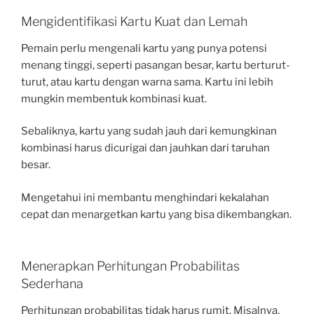
Mengidentifikasi Kartu Kuat dan Lemah
Pemain perlu mengenali kartu yang punya potensi
menang tinggi, seperti pasangan besar, kartu berturut-
turut, atau kartu dengan warna sama. Kartu ini lebih
mungkin membentuk kombinasi kuat.
Sebaliknya, kartu yang sudah jauh dari kemungkinan
kombinasi harus dicurigai dan jauhkan dari taruhan
besar.
Mengetahui ini membantu menghindari kekalahan
cepat dan menargetkan kartu yang bisa dikembangkan.
Menerapkan Perhitungan Probabilitas
Sederhana
Perhitungan probabilitas tidak harus rumit. Misalnya,