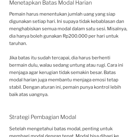
Menetapkan Batas Modal Harian
Pemain harus menentukan jumlah uang yang siap
digunakan setiap hari. Ini supaya tidak kebablasan dan
menghabiskan semua modal dalam satu sesi. Misalnya,
dia hanya boleh gunakan Rp200.000 per hari untuk
taruhan.
Jika batas itu sudah tercapai, dia harus berhenti
bermain dulu, walau sedang untung atau rugi. Cara ini
menjaga agar kerugian tidak semakin besar. Batas
modal harian juga membantu menjaga emosi tetap
stabil. Dengan aturan ini, pemain punya kontrol lebih
baik atas uangnya.
Strategi Pembagian Modal
Setelah mengetahui batas modal, penting untuk
membagi modal dengan tepat. Modal bisa dibagi ke