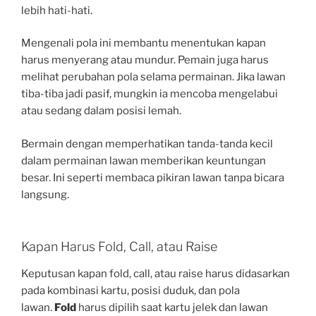
lebih hati-hati.
Mengenali pola ini membantu menentukan kapan
harus menyerang atau mundur. Pemain juga harus
melihat perubahan pola selama permainan. Jika lawan
tiba-tiba jadi pasif, mungkin ia mencoba mengelabui
atau sedang dalam posisi lemah.
Bermain dengan memperhatikan tanda-tanda kecil
dalam permainan lawan memberikan keuntungan
besar. Ini seperti membaca pikiran lawan tanpa bicara
langsung.
Kapan Harus Fold, Call, atau Raise
Keputusan kapan fold, call, atau raise harus didasarkan
pada kombinasi kartu, posisi duduk, dan pola
lawan.
Fold
harus dipilih saat kartu jelek dan lawan