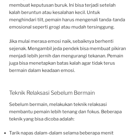
membuat keputusan buruk. Ini bisa terjadi setelah
kalah beruntun atau kesalahan kecil. Untuk
menghindari tilt, pemain harus mengenali tanda-tanda
emosional seperti grogi atau mudah tersinggung.
Jika mulai merasa emosi naik, sebaiknya berhenti
sejenak. Mengambil jeda pendek bisa membuat pikiran
menjadi lebih jernih dan mengurangi tekanan. Pemain
juga bisa menetapkan batas kalah agar tidak terus
bermain dalam keadaan emosi.
Teknik Relaksasi Sebelum Bermain
Sebelum bermain, melakukan teknik relaksasi
membantu pemain lebih tenang dan fokus. Beberapa
teknik yang bisa dicoba adalah:
Tarik napas dalam-dalam selama beberapa menit