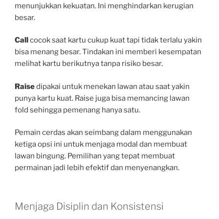
menunjukkan kekuatan. Ini menghindarkan kerugian
besar.
Call
cocok saat kartu cukup kuat tapi tidak terlalu yakin
bisa menang besar. Tindakan ini memberi kesempatan
melihat kartu berikutnya tanpa risiko besar.
Raise
dipakai untuk menekan lawan atau saat yakin
punya kartu kuat. Raise juga bisa memancing lawan
fold sehingga pemenang hanya satu.
Pemain cerdas akan seimbang dalam menggunakan
ketiga opsi ini untuk menjaga modal dan membuat
lawan bingung. Pemilihan yang tepat membuat
permainan jadi lebih efektif dan menyenangkan.
Menjaga Disiplin dan Konsistensi