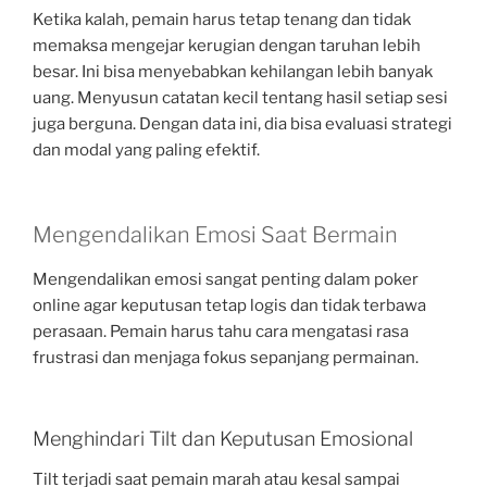
Ketika kalah, pemain harus tetap tenang dan tidak
memaksa mengejar kerugian dengan taruhan lebih
besar. Ini bisa menyebabkan kehilangan lebih banyak
uang. Menyusun catatan kecil tentang hasil setiap sesi
juga berguna. Dengan data ini, dia bisa evaluasi strategi
dan modal yang paling efektif.
Mengendalikan Emosi Saat Bermain
Mengendalikan emosi sangat penting dalam poker
online agar keputusan tetap logis dan tidak terbawa
perasaan. Pemain harus tahu cara mengatasi rasa
frustrasi dan menjaga fokus sepanjang permainan.
Menghindari Tilt dan Keputusan Emosional
Tilt terjadi saat pemain marah atau kesal sampai