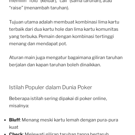
memilih “fold” (keluar), “call” (sama taruhan), atau
“raise” (menambah taruhan).
Tujuan utama adalah membuat kombinasi lima kartu
terbaik dari dua kartu hole dan lima kartu komunitas
yang terbuka. Pemain dengan kombinasi tertinggi
menang dan mendapat pot.
Aturan main juga mengatur bagaimana giliran taruhan
berjalan dan kapan taruhan boleh dinaikkan.
Istilah Populer dalam Dunia Poker
Beberapa istilah sering dipakai di poker online,
misalnya:
Bluff
: Menang meski kartu lemah dengan pura-pura
kuat
Check
: Melewati giliran taruhan tanpa bertaruh