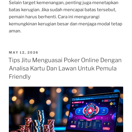
Selain target kemenangan, penting juga menetapkan
batas kerugian. Jika sudah mencapai batas tersebut,
pemain harus berhenti. Cara ini mengurangi
kemungkinan kerugian besar dan menjaga modal tetap
aman.
POSTED
MAY 12, 2026
ON
Tips Jitu Menguasai Poker Online Dengan
Analisa Kartu Dan Lawan Untuk Pemula
Friendly