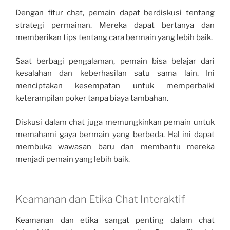
Dengan fitur chat, pemain dapat berdiskusi tentang
strategi permainan. Mereka dapat bertanya dan
memberikan tips tentang cara bermain yang lebih baik.
Saat berbagi pengalaman, pemain bisa belajar dari
kesalahan dan keberhasilan satu sama lain. Ini
menciptakan kesempatan untuk memperbaiki
keterampilan poker tanpa biaya tambahan.
Diskusi dalam chat juga memungkinkan pemain untuk
memahami gaya bermain yang berbeda. Hal ini dapat
membuka wawasan baru dan membantu mereka
menjadi pemain yang lebih baik.
Keamanan dan Etika Chat Interaktif
Keamanan dan etika sangat penting dalam chat