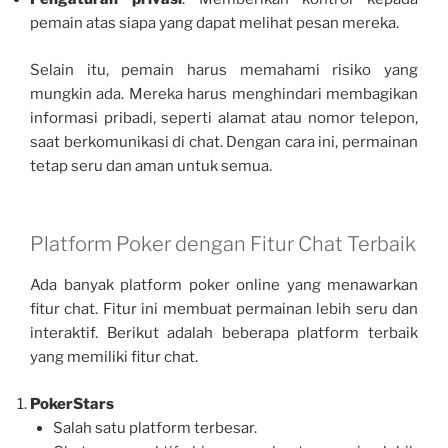
pemain atas siapa yang dapat melihat pesan mereka.
Selain itu, pemain harus memahami risiko yang
mungkin ada. Mereka harus menghindari membagikan
informasi pribadi, seperti alamat atau nomor telepon,
saat berkomunikasi di chat. Dengan cara ini, permainan
tetap seru dan aman untuk semua.
Platform Poker dengan Fitur Chat Terbaik
Ada banyak platform poker online yang menawarkan
fitur chat. Fitur ini membuat permainan lebih seru dan
interaktif. Berikut adalah beberapa platform terbaik
yang memiliki fitur chat.
PokerStars
Salah satu platform terbesar.