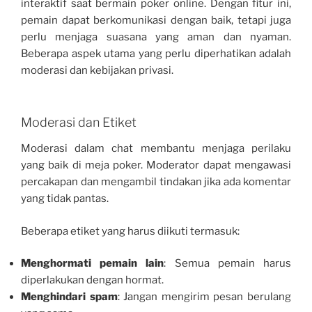
interaktif saat bermain poker online. Dengan fitur ini,
pemain dapat berkomunikasi dengan baik, tetapi juga
perlu menjaga suasana yang aman dan nyaman.
Beberapa aspek utama yang perlu diperhatikan adalah
moderasi dan kebijakan privasi.
Moderasi dan Etiket
Moderasi dalam chat membantu menjaga perilaku
yang baik di meja poker. Moderator dapat mengawasi
percakapan dan mengambil tindakan jika ada komentar
yang tidak pantas.
Beberapa etiket yang harus diikuti termasuk:
Menghormati pemain lain
: Semua pemain harus
diperlakukan dengan hormat.
Menghindari spam
: Jangan mengirim pesan berulang