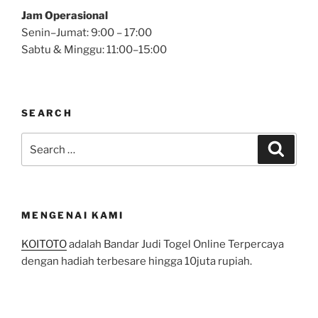
Jam Operasional
Senin–Jumat: 9:00 – 17:00
Sabtu & Minggu: 11:00–15:00
SEARCH
Search
Search
for:
MENGENAI KAMI
KOITOTO
adalah Bandar Judi Togel Online Terpercaya
dengan hadiah terbesare hingga 10juta rupiah.