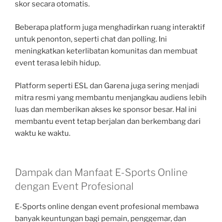
skor secara otomatis.
Beberapa platform juga menghadirkan ruang interaktif
untuk penonton, seperti chat dan polling. Ini
meningkatkan keterlibatan komunitas dan membuat
event terasa lebih hidup.
Platform seperti ESL dan Garena juga sering menjadi
mitra resmi yang membantu menjangkau audiens lebih
luas dan memberikan akses ke sponsor besar. Hal ini
membantu event tetap berjalan dan berkembang dari
waktu ke waktu.
Dampak dan Manfaat E-Sports Online
dengan Event Profesional
E-Sports online dengan event profesional membawa
banyak keuntungan bagi pemain, penggemar, dan