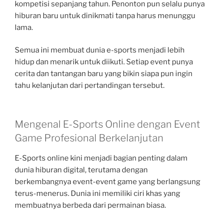
kompetisi sepanjang tahun. Penonton pun selalu punya
hiburan baru untuk dinikmati tanpa harus menunggu
lama.
Semua ini membuat dunia e-sports menjadi lebih
hidup dan menarik untuk diikuti. Setiap event punya
cerita dan tantangan baru yang bikin siapa pun ingin
tahu kelanjutan dari pertandingan tersebut.
Mengenal E-Sports Online dengan Event
Game Profesional Berkelanjutan
E-Sports online kini menjadi bagian penting dalam
dunia hiburan digital, terutama dengan
berkembangnya event-event game yang berlangsung
terus-menerus. Dunia ini memiliki ciri khas yang
membuatnya berbeda dari permainan biasa.