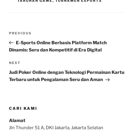
TARUHAN GAME
,
TURNAMEN ESPORTS
Post
Previous
PREVIOUS
navigation
Post
E-Sports Online Berbasis Platform Match
Dinamis: Seru dan Kompetitif di Era Digital
Next
NEXT
Post
Judi Poker Online dengan Teknologi Permainan Kartu
Terbaru untuk Pengalaman Seru dan Aman
CARI KAMI
Alamat
Jln Thunder 51 A, DKI Jakarta, Jakarta Selatan