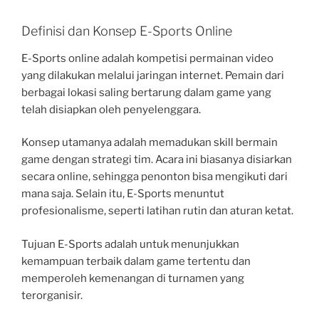
Definisi dan Konsep E-Sports Online
E-Sports online adalah kompetisi permainan video
yang dilakukan melalui jaringan internet. Pemain dari
berbagai lokasi saling bertarung dalam game yang
telah disiapkan oleh penyelenggara.
Konsep utamanya adalah memadukan skill bermain
game dengan strategi tim. Acara ini biasanya disiarkan
secara online, sehingga penonton bisa mengikuti dari
mana saja. Selain itu, E-Sports menuntut
profesionalisme, seperti latihan rutin dan aturan ketat.
Tujuan E-Sports adalah untuk menunjukkan
kemampuan terbaik dalam game tertentu dan
memperoleh kemenangan di turnamen yang
terorganisir.