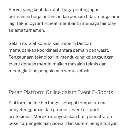
Server yang kuat dan stabil juga penting agar
permainan berjalan lancar dan pemain tidak mengalami
lag. Teknologi anti-cheat membantu menjaga fair play
selama turnamen.
Selain itu, alat komunikasi seperti Discord
memudahkan koordinasi antara pemain dan wasit.
Penggunaan teknologi ini mendukung kelangsungan
event dengan meminimalkan masalah teknis dan
meningkatkan pengalaman semua pihak.
Peran Platform Online dalam Event E-Sports
Platform online berfungsi sebagai tempat utama
penyelenggaraan dan promosi event e-sports
profesional. Mereka menyediakan fitur pendaftaran
peserta, pengelolaan jadwal, dan sistem penghitungan