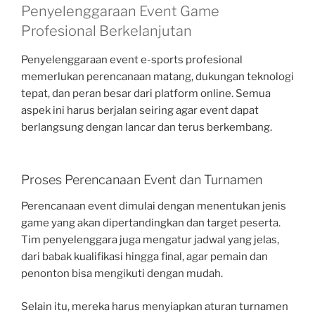
Penyelenggaraan Event Game
Profesional Berkelanjutan
Penyelenggaraan event e-sports profesional
memerlukan perencanaan matang, dukungan teknologi
tepat, dan peran besar dari platform online. Semua
aspek ini harus berjalan seiring agar event dapat
berlangsung dengan lancar dan terus berkembang.
Proses Perencanaan Event dan Turnamen
Perencanaan event dimulai dengan menentukan jenis
game yang akan dipertandingkan dan target peserta.
Tim penyelenggara juga mengatur jadwal yang jelas,
dari babak kualifikasi hingga final, agar pemain dan
penonton bisa mengikuti dengan mudah.
Selain itu, mereka harus menyiapkan aturan turnamen