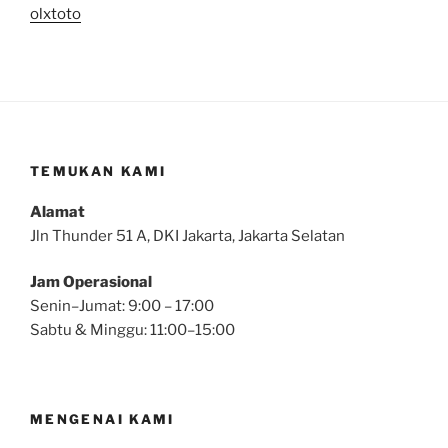
olxtoto
TEMUKAN KAMI
Alamat
Jln Thunder 51 A, DKI Jakarta, Jakarta Selatan
Jam Operasional
Senin–Jumat: 9:00 – 17:00
Sabtu & Minggu: 11:00–15:00
MENGENAI KAMI