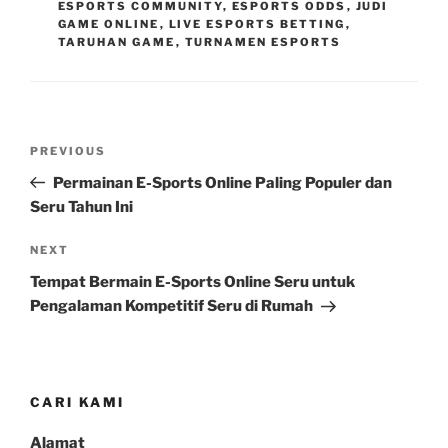
ESPORTS COMMUNITY
,
ESPORTS ODDS
,
JUDI
GAME ONLINE
,
LIVE ESPORTS BETTING
,
TARUHAN GAME
,
TURNAMEN ESPORTS
Post
Previous
PREVIOUS
navigation
Post
Permainan E-Sports Online Paling Populer dan
Seru Tahun Ini
Next
NEXT
Post
Tempat Bermain E-Sports Online Seru untuk
Pengalaman Kompetitif Seru di Rumah
CARI KAMI
Alamat