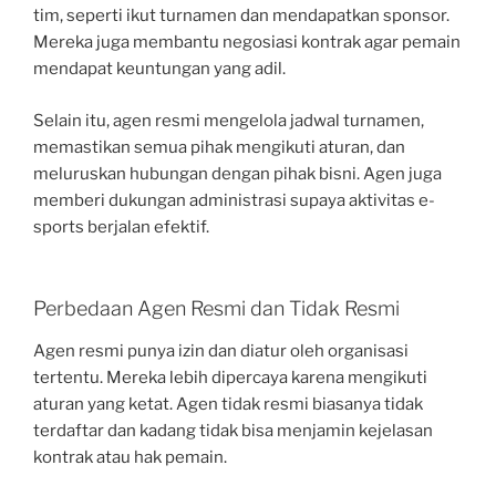
tim, seperti ikut turnamen dan mendapatkan sponsor.
Mereka juga membantu negosiasi kontrak agar pemain
mendapat keuntungan yang adil.
Selain itu, agen resmi mengelola jadwal turnamen,
memastikan semua pihak mengikuti aturan, dan
meluruskan hubungan dengan pihak bisni. Agen juga
memberi dukungan administrasi supaya aktivitas e-
sports berjalan efektif.
Perbedaan Agen Resmi dan Tidak Resmi
Agen resmi punya izin dan diatur oleh organisasi
tertentu. Mereka lebih dipercaya karena mengikuti
aturan yang ketat. Agen tidak resmi biasanya tidak
terdaftar dan kadang tidak bisa menjamin kejelasan
kontrak atau hak pemain.