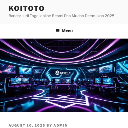
Skip
KOITOTO
to
Bandar Judi Togel online Resmi Dan Mudah Ditemukan 2025
content
Menu
POSTED
AUGUST 10, 2025
BY
ADMIN