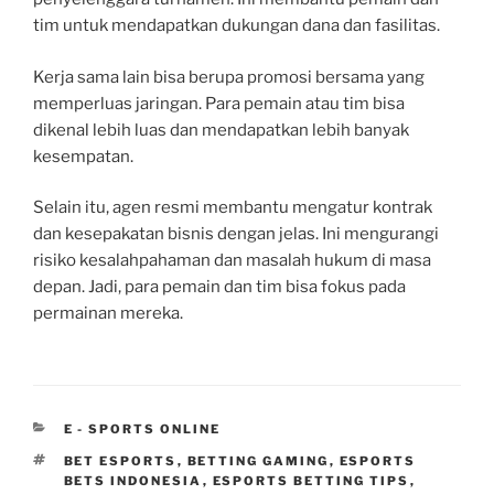
tim untuk mendapatkan dukungan dana dan fasilitas.
Kerja sama lain bisa berupa promosi bersama yang
memperluas jaringan. Para pemain atau tim bisa
dikenal lebih luas dan mendapatkan lebih banyak
kesempatan.
Selain itu, agen resmi membantu mengatur kontrak
dan kesepakatan bisnis dengan jelas. Ini mengurangi
risiko kesalahpahaman dan masalah hukum di masa
depan. Jadi, para pemain dan tim bisa fokus pada
permainan mereka.
CATEGORIES
E - SPORTS ONLINE
TAGS
BET ESPORTS
,
BETTING GAMING
,
ESPORTS
BETS INDONESIA
,
ESPORTS BETTING TIPS
,