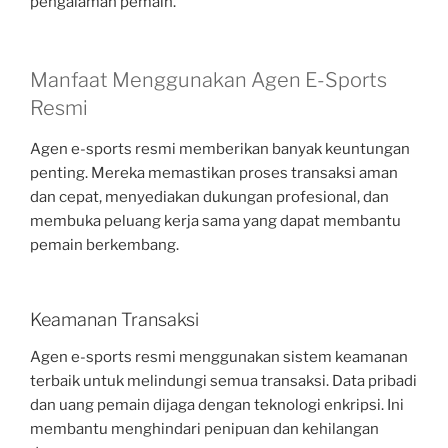
pengalaman pemain.
Manfaat Menggunakan Agen E-Sports
Resmi
Agen e-sports resmi memberikan banyak keuntungan
penting. Mereka memastikan proses transaksi aman
dan cepat, menyediakan dukungan profesional, dan
membuka peluang kerja sama yang dapat membantu
pemain berkembang.
Keamanan Transaksi
Agen e-sports resmi menggunakan sistem keamanan
terbaik untuk melindungi semua transaksi. Data pribadi
dan uang pemain dijaga dengan teknologi enkripsi. Ini
membantu menghindari penipuan dan kehilangan