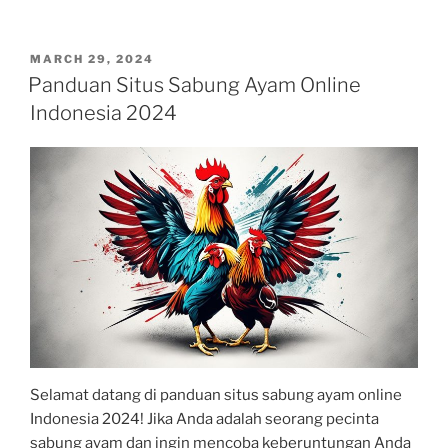
POSTED
MARCH 29, 2024
ON
Panduan Situs Sabung Ayam Online
Indonesia 2024
Selamat datang di panduan situs sabung ayam online
Indonesia 2024! Jika Anda adalah seorang pecinta
sabung ayam dan ingin mencoba keberuntungan Anda