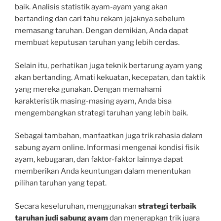
baik. Analisis statistik ayam-ayam yang akan
bertanding dan cari tahu rekam jejaknya sebelum
memasang taruhan. Dengan demikian, Anda dapat
membuat keputusan taruhan yang lebih cerdas.
Selain itu, perhatikan juga teknik bertarung ayam yang
akan bertanding. Amati kekuatan, kecepatan, dan taktik
yang mereka gunakan. Dengan memahami
karakteristik masing-masing ayam, Anda bisa
mengembangkan strategi taruhan yang lebih baik.
Sebagai tambahan, manfaatkan juga trik rahasia dalam
sabung ayam online. Informasi mengenai kondisi fisik
ayam, kebugaran, dan faktor-faktor lainnya dapat
memberikan Anda keuntungan dalam menentukan
pilihan taruhan yang tepat.
Secara keseluruhan, menggunakan
strategi terbaik
taruhan judi sabung ayam
dan menerapkan trik juara