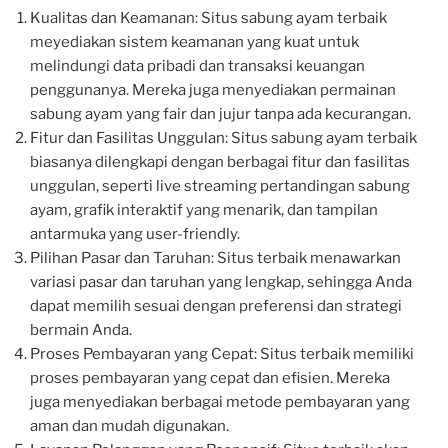
Kualitas dan Keamanan: Situs sabung ayam terbaik
meyediakan sistem keamanan yang kuat untuk
melindungi data pribadi dan transaksi keuangan
penggunanya. Mereka juga menyediakan permainan
sabung ayam yang fair dan jujur tanpa ada kecurangan.
Fitur dan Fasilitas Unggulan: Situs sabung ayam terbaik
biasanya dilengkapi dengan berbagai fitur dan fasilitas
unggulan, seperti live streaming pertandingan sabung
ayam, grafik interaktif yang menarik, dan tampilan
antarmuka yang user-friendly.
Pilihan Pasar dan Taruhan: Situs terbaik menawarkan
variasi pasar dan taruhan yang lengkap, sehingga Anda
dapat memilih sesuai dengan preferensi dan strategi
bermain Anda.
Proses Pembayaran yang Cepat: Situs terbaik memiliki
proses pembayaran yang cepat dan efisien. Mereka
juga menyediakan berbagai metode pembayaran yang
aman dan mudah digunakan.