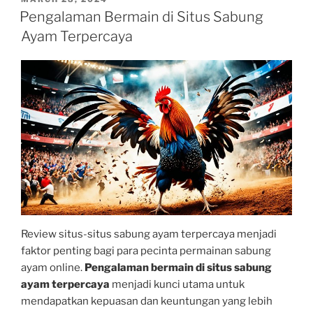
ON
Pengalaman Bermain di Situs Sabung
Ayam Terpercaya
Review situs-situs sabung ayam terpercaya menjadi
faktor penting bagi para pecinta permainan sabung
ayam online.
Pengalaman bermain di situs sabung
ayam terpercaya
menjadi kunci utama untuk
mendapatkan kepuasan dan keuntungan yang lebih