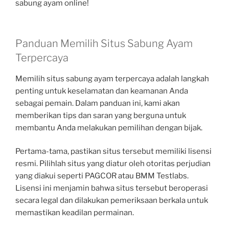
sabung ayam online!
Panduan Memilih Situs Sabung Ayam
Terpercaya
Memilih situs sabung ayam terpercaya adalah langkah
penting untuk keselamatan dan keamanan Anda
sebagai pemain. Dalam panduan ini, kami akan
memberikan tips dan saran yang berguna untuk
membantu Anda melakukan pemilihan dengan bijak.
Pertama-tama, pastikan situs tersebut memiliki lisensi
resmi. Pilihlah situs yang diatur oleh otoritas perjudian
yang diakui seperti PAGCOR atau BMM Testlabs.
Lisensi ini menjamin bahwa situs tersebut beroperasi
secara legal dan dilakukan pemeriksaan berkala untuk
memastikan keadilan permainan.