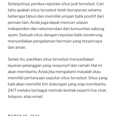
Selanjutnya, periksa reputasi situs judi tersebut. Cari
tahu apakah situs tersebut telah beroperasi selama
beberapa tahun dan memiliki umpan balik positif dari
pemain lain. Anda juga dapat mencari ulasan
independen dan rekomendasi dari komunitas sabung
ayam. Sebuah situs dengan reputasi baik cenderung
menyediakan pengalaman bermain yang terpercaya
dan aman.
Selain itu, pastikan situs tersebut menyediakan
layanan pelanggan yang responsif dan ramah. Hal ini
akan membantu Anda jika mengalami masalah atau
memiliki pertanyaan seputar situs tersebut. Situs yang
baik akan memiliki tim dukungan yang siap membantu
24/7 melalui berbagai metode kontak seperti live chat,
telepon, atau email.
POSTED
MARCH 28, 2024