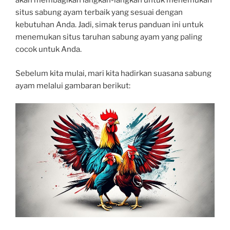
akan membagikan langkah-langkah untuk menemukan
situs sabung ayam terbaik yang sesuai dengan
kebutuhan Anda. Jadi, simak terus panduan ini untuk
menemukan situs taruhan sabung ayam yang paling
cocok untuk Anda.
Sebelum kita mulai, mari kita hadirkan suasana sabung
ayam melalui gambaran berikut: