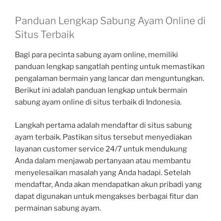
Panduan Lengkap Sabung Ayam Online di
Situs Terbaik
Bagi para pecinta sabung ayam online, memiliki
panduan lengkap sangatlah penting untuk memastikan
pengalaman bermain yang lancar dan menguntungkan.
Berikut ini adalah panduan lengkap untuk bermain
sabung ayam online di situs terbaik di Indonesia.
Langkah pertama adalah mendaftar di situs sabung
ayam terbaik. Pastikan situs tersebut menyediakan
layanan customer service 24/7 untuk mendukung
Anda dalam menjawab pertanyaan atau membantu
menyelesaikan masalah yang Anda hadapi. Setelah
mendaftar, Anda akan mendapatkan akun pribadi yang
dapat digunakan untuk mengakses berbagai fitur dan
permainan sabung ayam.