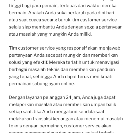
tinggi bagi para pemain, terlepas dari waktu mereka
bermain. Apakah Anda suka bertaruh pada dini hari
atau saat cuaca sedang buruk, tim customer service
selalu siap membantu Anda dengan segala pertanyaan
atau masalah yang mungkin Anda miliki.
Tim customer service yang responsif akan menjawab
pertanyaan Anda secepat mungkin dan memberikan
solusi yang efektif. Mereka terlatih untuk menavigasi
berbagai masalah teknis dan memberikan panduan
yang tepat, sehingga Anda dapat terus menikmati
permainan sabung ayam online.
Dengan layanan pelanggan 24 jam, Anda juga dapat
melaporkan masalah atau memberikan umpan balik
setiap saat. Jika Anda mengalami kendala saat
melakukan transaksi keuangan atau menemui masalah
teknis dengan permainan, customer service akan