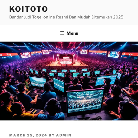
Skip
KOITOTO
to
Bandar Judi Togel online Resmi Dan Mudah Ditemukan 2025
content
Menu
POSTED
MARCH 25, 2024
BY
ADMIN