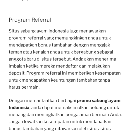
Program Referral
Situs sabung ayam Indonesia juga menawarkan
program referral yang memungkinkan anda untuk
mendapatkan bonus tambahan dengan mengajak
teman atau kenalan anda untuk bergabung sebagai
anggota baru di situs tersebut. Anda akan menerima
imbalan ketika mereka mendaftar dan melakukan
deposit. Program referral ini memberikan kesempatan
untuk mendapatkan keuntungan tambahan tanpa
harus bermain.
Dengan memanfaatkan berbagai
promo sabung ayam
Indonesia
, anda dapat memaksimalkan peluang untuk
menang dan meningkatkan pengalaman bermain Anda.
Jangan lewatkan kesempatan untuk mendapatkan
bonus tambahan yang ditawarkan oleh situs-situs