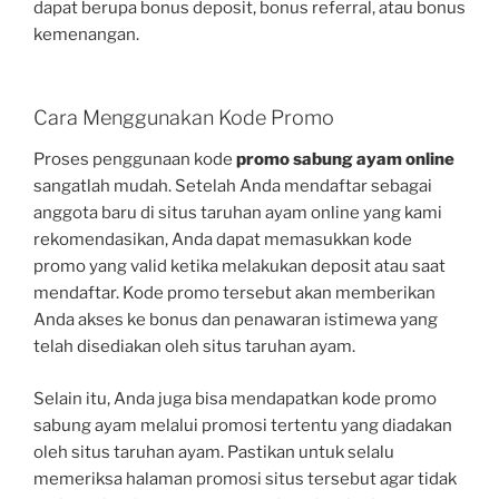
dapat berupa bonus deposit, bonus referral, atau bonus
kemenangan.
Cara Menggunakan Kode Promo
Proses penggunaan kode
promo sabung ayam online
sangatlah mudah. Setelah Anda mendaftar sebagai
anggota baru di situs taruhan ayam online yang kami
rekomendasikan, Anda dapat memasukkan kode
promo yang valid ketika melakukan deposit atau saat
mendaftar. Kode promo tersebut akan memberikan
Anda akses ke bonus dan penawaran istimewa yang
telah disediakan oleh situs taruhan ayam.
Selain itu, Anda juga bisa mendapatkan kode promo
sabung ayam melalui promosi tertentu yang diadakan
oleh situs taruhan ayam. Pastikan untuk selalu
memeriksa halaman promosi situs tersebut agar tidak