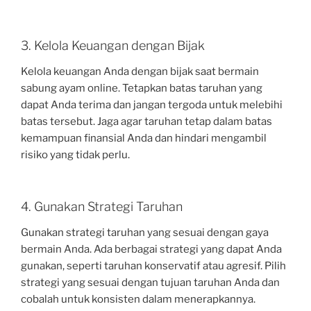
3. Kelola Keuangan dengan Bijak
Kelola keuangan Anda dengan bijak saat bermain
sabung ayam online. Tetapkan batas taruhan yang
dapat Anda terima dan jangan tergoda untuk melebihi
batas tersebut. Jaga agar taruhan tetap dalam batas
kemampuan finansial Anda dan hindari mengambil
risiko yang tidak perlu.
4. Gunakan Strategi Taruhan
Gunakan strategi taruhan yang sesuai dengan gaya
bermain Anda. Ada berbagai strategi yang dapat Anda
gunakan, seperti taruhan konservatif atau agresif. Pilih
strategi yang sesuai dengan tujuan taruhan Anda dan
cobalah untuk konsisten dalam menerapkannya.