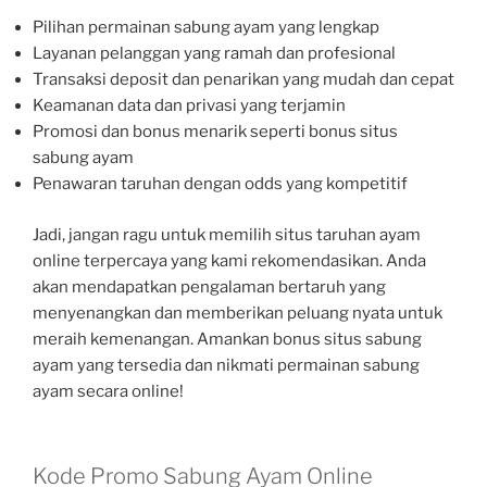
Pilihan permainan sabung ayam yang lengkap
Layanan pelanggan yang ramah dan profesional
Transaksi deposit dan penarikan yang mudah dan cepat
Keamanan data dan privasi yang terjamin
Promosi dan bonus menarik seperti bonus situs
sabung ayam
Penawaran taruhan dengan odds yang kompetitif
Jadi, jangan ragu untuk memilih situs taruhan ayam
online terpercaya yang kami rekomendasikan. Anda
akan mendapatkan pengalaman bertaruh yang
menyenangkan dan memberikan peluang nyata untuk
meraih kemenangan. Amankan bonus situs sabung
ayam yang tersedia dan nikmati permainan sabung
ayam secara online!
Kode Promo Sabung Ayam Online