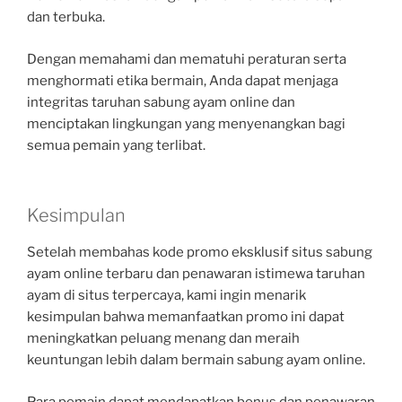
dan terbuka.
Dengan memahami dan mematuhi peraturan serta
menghormati etika bermain, Anda dapat menjaga
integritas taruhan sabung ayam online dan
menciptakan lingkungan yang menyenangkan bagi
semua pemain yang terlibat.
Kesimpulan
Setelah membahas kode promo eksklusif situs sabung
ayam online terbaru dan penawaran istimewa taruhan
ayam di situs terpercaya, kami ingin menarik
kesimpulan bahwa memanfaatkan promo ini dapat
meningkatkan peluang menang dan meraih
keuntungan lebih dalam bermain sabung ayam online.
Para pemain dapat mendapatkan bonus dan penawaran