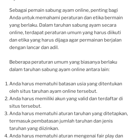
Sebagai pemain sabung ayam online, penting bagi
Anda untuk memahami peraturan dan etika bermain
yang berlaku. Dalam taruhan sabung ayam secara
online, terdapat peraturan umum yang harus diikuti
dan etika yang harus dijaga agar permainan berjalan
dengan lancar dan adil.
Beberapa peraturan umum yang biasanya berlaku
dalam taruhan sabung ayam online antara lain:
Anda harus mematuhi batasan usia yang ditentukan
oleh situs taruhan ayam online tersebut.
Anda harus memiliki akun yang valid dan terdaftar di
situs tersebut.
Anda harus mematuhi aturan taruhan yang ditetapkan,
termasuk pembatasan jumlah taruhan dan jenis
taruhan yang diizinkan.
Anda harus mematuhi aturan mengenai fair play dan