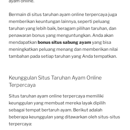
ayam online.
Bermain di situs taruhan ayam online terpercaya juga
memberikan keuntungan lainnya, seperti peluang
taruhan yang lebih baik, beragam pilihan taruhan, dan
penawaran bonus yang menguntungkan. Anda akan
mendapatkan
bonus situs sabung ayam
yang bisa
meningkatkan peluang menang dan memberikan nilai
tambahan pada setiap taruhan yang Anda tempatkan.
Keunggulan Situs Taruhan Ayam Online
Terpercaya
Situs taruhan ayam online terpercaya memiliki
keunggulan yang membuat mereka layak dipilih
sebagai tempat bertaruh ayam. Berikut adalah
beberapa keunggulan yang ditawarkan oleh situs-situs
terpercaya: