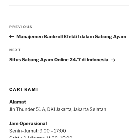
Post
Previous
PREVIOUS
navigation
Post
Manajemen Bankroll Efektif dalam Sabung Ayam
Next
NEXT
Post
Situs Sabung Ayam Online 24/7 di Indonesia
CARI KAMI
Alamat
Jln Thunder 51 A, DKI Jakarta, Jakarta Selatan
Jam Operasional
Senin–Jumat: 9:00 – 17:00