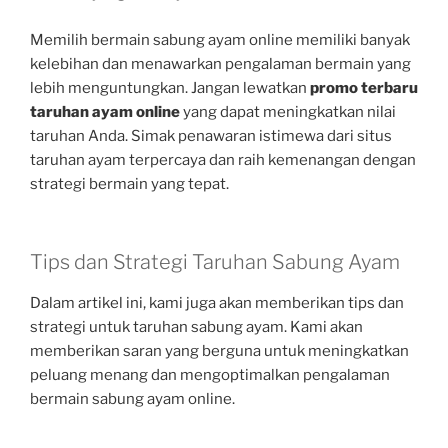
Memilih bermain sabung ayam online memiliki banyak
kelebihan dan menawarkan pengalaman bermain yang
lebih menguntungkan. Jangan lewatkan
promo terbaru
taruhan ayam online
yang dapat meningkatkan nilai
taruhan Anda. Simak penawaran istimewa dari situs
taruhan ayam terpercaya dan raih kemenangan dengan
strategi bermain yang tepat.
Tips dan Strategi Taruhan Sabung Ayam
Dalam artikel ini, kami juga akan memberikan tips dan
strategi untuk taruhan sabung ayam. Kami akan
memberikan saran yang berguna untuk meningkatkan
peluang menang dan mengoptimalkan pengalaman
bermain sabung ayam online.