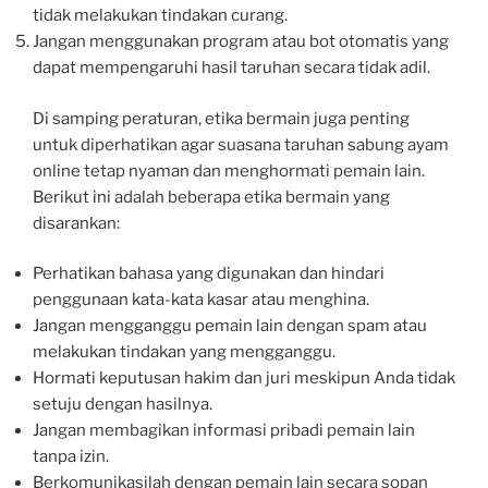
tidak melakukan tindakan curang.
Jangan menggunakan program atau bot otomatis yang
dapat mempengaruhi hasil taruhan secara tidak adil.
Di samping peraturan, etika bermain juga penting
untuk diperhatikan agar suasana taruhan sabung ayam
online tetap nyaman dan menghormati pemain lain.
Berikut ini adalah beberapa etika bermain yang
disarankan:
Perhatikan bahasa yang digunakan dan hindari
penggunaan kata-kata kasar atau menghina.
Jangan mengganggu pemain lain dengan spam atau
melakukan tindakan yang mengganggu.
Hormati keputusan hakim dan juri meskipun Anda tidak
setuju dengan hasilnya.
Jangan membagikan informasi pribadi pemain lain
tanpa izin.
Berkomunikasilah dengan pemain lain secara sopan