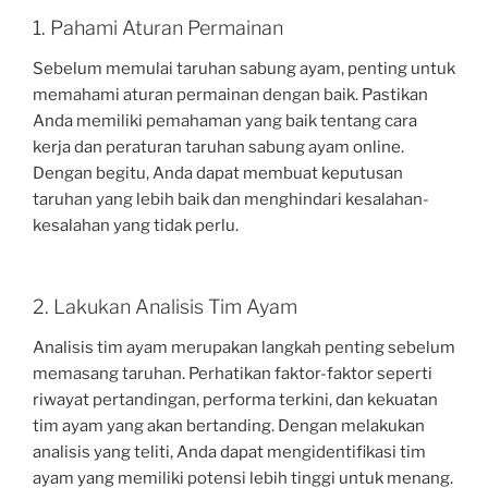
1. Pahami Aturan Permainan
Sebelum memulai taruhan sabung ayam, penting untuk
memahami aturan permainan dengan baik. Pastikan
Anda memiliki pemahaman yang baik tentang cara
kerja dan peraturan taruhan sabung ayam online.
Dengan begitu, Anda dapat membuat keputusan
taruhan yang lebih baik dan menghindari kesalahan-
kesalahan yang tidak perlu.
2. Lakukan Analisis Tim Ayam
Analisis tim ayam merupakan langkah penting sebelum
memasang taruhan. Perhatikan faktor-faktor seperti
riwayat pertandingan, performa terkini, dan kekuatan
tim ayam yang akan bertanding. Dengan melakukan
analisis yang teliti, Anda dapat mengidentifikasi tim
ayam yang memiliki potensi lebih tinggi untuk menang.