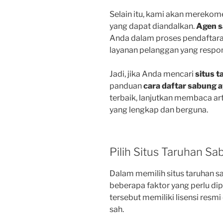
Selain itu, kami akan mereko
yang dapat diandalkan.
Agen s
Anda dalam proses pendaftara
layanan pelanggan yang respon
Jadi, jika Anda mencari
situs 
panduan
cara daftar sabung 
terbaik, lanjutkan membaca ar
yang lengkap dan berguna.
Pilih Situs Taruhan S
Dalam memilih situs taruhan s
beberapa faktor yang perlu di
tersebut memiliki lisensi resmi
sah.