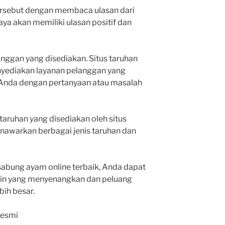
 tersebut dengan membaca ulasan dari
aya akan memiliki ulasan positif dan
anggan yang disediakan. Situs taruhan
yediakan layanan pelanggan yang
Anda dengan pertanyaan atau masalah
 taruhan yang disediakan oleh situs
enawarkan berbagai jenis taruhan dan
sabung ayam online terbaik, Anda dapat
in yang menyenangkan dan peluang
ih besar.
 resmi