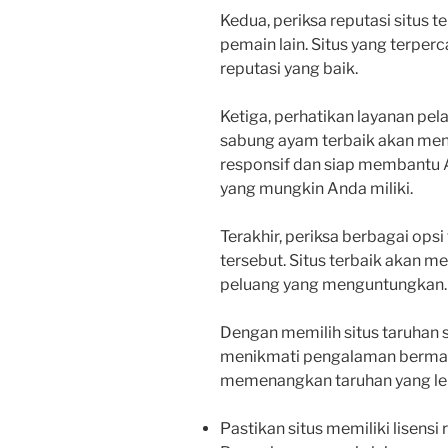
Kedua, periksa reputasi situs
pemain lain. Situs yang terperc
reputasi yang baik.
Ketiga, perhatikan layanan pel
sabung ayam terbaik akan men
responsif dan siap membantu 
yang mungkin Anda miliki.
Terakhir, periksa berbagai opsi
tersebut. Situs terbaik akan m
peluang yang menguntungkan.
Dengan memilih situs taruhan 
menikmati pengalaman berma
memenangkan taruhan yang leb
Pastikan situs memiliki lisensi