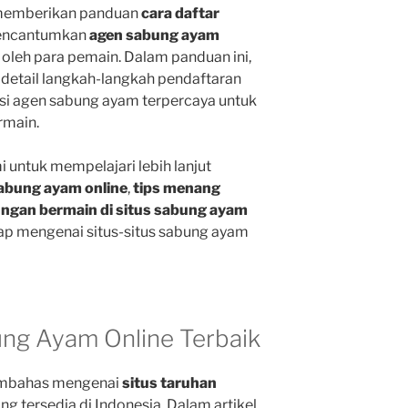
kan memberikan panduan
cara daftar
encantumkan
agen sabung ayam
oleh para pemain. Dalam panduan ini,
detail langkah-langkah pendaftaran
i agen sabung ayam terpercaya untuk
rmain.
 untuk mempelajari lebih lanjut
abung ayam online
,
tips menang
ngan bermain di situs sabung ayam
gkap mengenai situs-situs sabung ayam
ung Ayam Online Terbaik
membahas mengenai
situs taruhan
ng tersedia di Indonesia. Dalam artikel