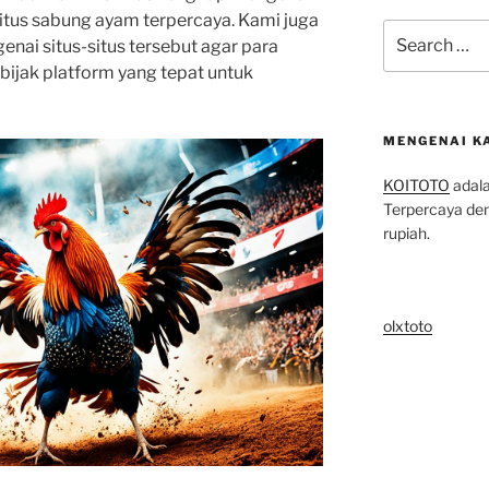
itus sabung ayam terpercaya. Kami juga
Search
ai situs-situs tersebut agar para
for:
ijak platform yang tepat untuk
MENGENAI K
KOITOTO
adala
Terpercaya den
rupiah.
olxtoto