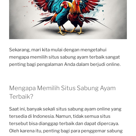
Sekarang, mari kita mulai dengan mengetahui
mengapa memilih situs sabung ayam terbaik sangat
penting bagi pengalaman Anda dalam berjudi online.
Mengapa Memilih Situs Sabung Ayam
Terbaik?
Saat ini, banyak sekali situs sabung ayam online yang
tersedia di Indonesia. Namun, tidak semua situs
tersebut bisa dianggap terbaik dan dapat dipercaya.
Oleh karena itu, penting bagi para penggemar sabung