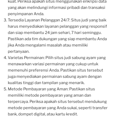
kuat. Periksa apakah situs menggunakan enkripsi data
yang akan melindungi informasi pribadi dan transaksi
penyimpanan Anda.
Tersedia Layanan Pelanggan 24/7: Situs judi yang baik
harus menyediakan layanan pelanggan yang responsif
dan siap membantu 24 jam sehari, 7 hari seminggu.
Pastikan ada tim dukungan yang siap membantu Anda
jika Anda mengalami masalah atau memiliki
pertanyaan.
Varietas Permainan: Pilih situs judi sabung ayam yang
menawarkan variasi permainan yang cukup untuk
memenuhi preferensi Anda. Pastikan situs tersebut
juga menyediakan permainan sabung ayam dengan
kualitas tinggi dan tampilan yang menarik.
Metode Pembayaran yang Aman: Pastikan situs
memiliki metode pembayaran yang aman dan
terpercaya. Periksa apakah situs tersebut mendukung
metode pembayaran yang Anda sukai, seperti transfer
bank, dompet digital, atau kartu kredit.