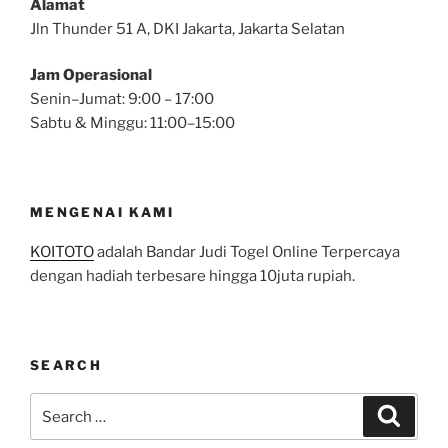
Alamat
Jln Thunder 51 A, DKI Jakarta, Jakarta Selatan
Jam Operasional
Senin–Jumat: 9:00 – 17:00
Sabtu & Minggu: 11:00–15:00
MENGENAI KAMI
KOITOTO
adalah Bandar Judi Togel Online Terpercaya
dengan hadiah terbesare hingga 10juta rupiah.
SEARCH
Search
Search
for: