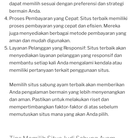
dapat memilih sesuai dengan preferensi dan strategi
bermain Anda.
Proses Pembayaran yang Cepat: Situs terbaik memiliki
proses pembayaran yang cepat dan efisien. Mereka
juga menyediakan berbagai metode pembayaran yang
aman dan mudah digunakan.
Layanan Pelanggan yang Responsif: Situs terbaik akan
menyediakan layanan pelanggan yang responsif dan
membantu setiap kali Anda mengalami kendala atau
memiliki pertanyaan terkait penggunaan situs.
Memilih situs sabung ayam terbaik akan memberikan
Anda pengalaman bermain yang lebih menyenangkan
dan aman. Pastikan untuk melakukan riset dan
mempertimbangkan faktor-faktor di atas sebelum
memutuskan situs mana yang akan Anda pilih.