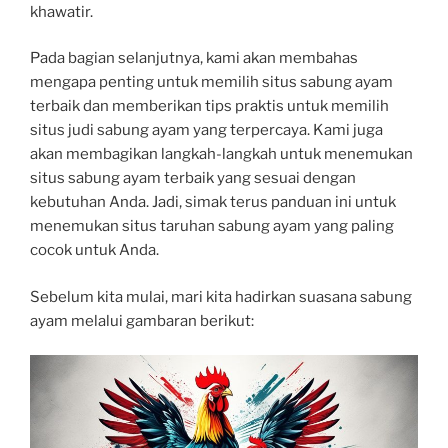
khawatir.
Pada bagian selanjutnya, kami akan membahas
mengapa penting untuk memilih situs sabung ayam
terbaik dan memberikan tips praktis untuk memilih
situs judi sabung ayam yang terpercaya. Kami juga
akan membagikan langkah-langkah untuk menemukan
situs sabung ayam terbaik yang sesuai dengan
kebutuhan Anda. Jadi, simak terus panduan ini untuk
menemukan situs taruhan sabung ayam yang paling
cocok untuk Anda.
Sebelum kita mulai, mari kita hadirkan suasana sabung
ayam melalui gambaran berikut: