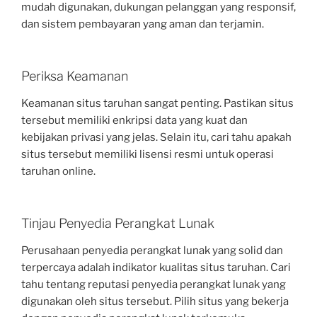
mudah digunakan, dukungan pelanggan yang responsif,
dan sistem pembayaran yang aman dan terjamin.
Periksa Keamanan
Keamanan situs taruhan sangat penting. Pastikan situs
tersebut memiliki enkripsi data yang kuat dan
kebijakan privasi yang jelas. Selain itu, cari tahu apakah
situs tersebut memiliki lisensi resmi untuk operasi
taruhan online.
Tinjau Penyedia Perangkat Lunak
Perusahaan penyedia perangkat lunak yang solid dan
terpercaya adalah indikator kualitas situs taruhan. Cari
tahu tentang reputasi penyedia perangkat lunak yang
digunakan oleh situs tersebut. Pilih situs yang bekerja