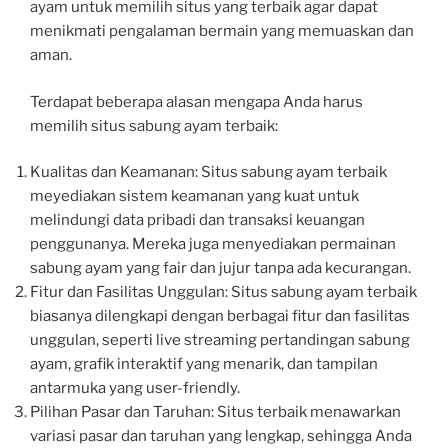
ayam untuk memilih situs yang terbaik agar dapat
menikmati pengalaman bermain yang memuaskan dan
aman.
Terdapat beberapa alasan mengapa Anda harus
memilih situs sabung ayam terbaik:
Kualitas dan Keamanan: Situs sabung ayam terbaik
meyediakan sistem keamanan yang kuat untuk
melindungi data pribadi dan transaksi keuangan
penggunanya. Mereka juga menyediakan permainan
sabung ayam yang fair dan jujur tanpa ada kecurangan.
Fitur dan Fasilitas Unggulan: Situs sabung ayam terbaik
biasanya dilengkapi dengan berbagai fitur dan fasilitas
unggulan, seperti live streaming pertandingan sabung
ayam, grafik interaktif yang menarik, dan tampilan
antarmuka yang user-friendly.
Pilihan Pasar dan Taruhan: Situs terbaik menawarkan
variasi pasar dan taruhan yang lengkap, sehingga Anda