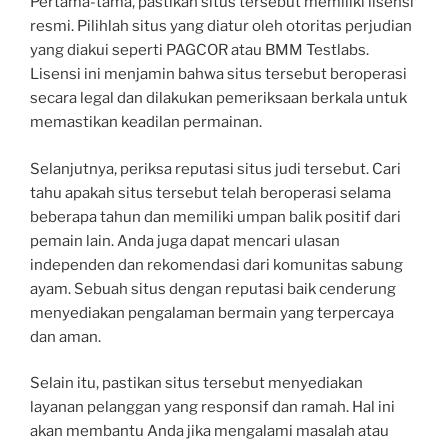
Pertama-tama, pastikan situs tersebut memiliki lisensi
resmi. Pilihlah situs yang diatur oleh otoritas perjudian
yang diakui seperti PAGCOR atau BMM Testlabs.
Lisensi ini menjamin bahwa situs tersebut beroperasi
secara legal dan dilakukan pemeriksaan berkala untuk
memastikan keadilan permainan.
Selanjutnya, periksa reputasi situs judi tersebut. Cari
tahu apakah situs tersebut telah beroperasi selama
beberapa tahun dan memiliki umpan balik positif dari
pemain lain. Anda juga dapat mencari ulasan
independen dan rekomendasi dari komunitas sabung
ayam. Sebuah situs dengan reputasi baik cenderung
menyediakan pengalaman bermain yang terpercaya
dan aman.
Selain itu, pastikan situs tersebut menyediakan
layanan pelanggan yang responsif dan ramah. Hal ini
akan membantu Anda jika mengalami masalah atau