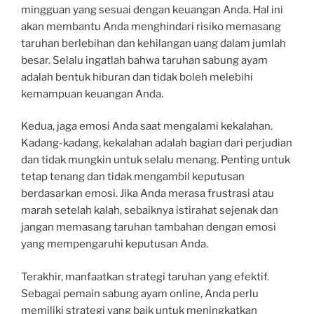
mingguan yang sesuai dengan keuangan Anda. Hal ini
akan membantu Anda menghindari risiko memasang
taruhan berlebihan dan kehilangan uang dalam jumlah
besar. Selalu ingatlah bahwa taruhan sabung ayam
adalah bentuk hiburan dan tidak boleh melebihi
kemampuan keuangan Anda.
Kedua, jaga emosi Anda saat mengalami kekalahan.
Kadang-kadang, kekalahan adalah bagian dari perjudian
dan tidak mungkin untuk selalu menang. Penting untuk
tetap tenang dan tidak mengambil keputusan
berdasarkan emosi. Jika Anda merasa frustrasi atau
marah setelah kalah, sebaiknya istirahat sejenak dan
jangan memasang taruhan tambahan dengan emosi
yang mempengaruhi keputusan Anda.
Terakhir, manfaatkan strategi taruhan yang efektif.
Sebagai pemain sabung ayam online, Anda perlu
memiliki strategi yang baik untuk meningkatkan