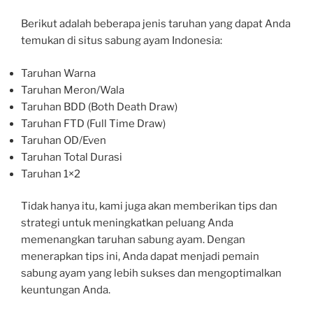
Berikut adalah beberapa jenis taruhan yang dapat Anda
temukan di situs sabung ayam Indonesia:
Taruhan Warna
Taruhan Meron/Wala
Taruhan BDD (Both Death Draw)
Taruhan FTD (Full Time Draw)
Taruhan OD/Even
Taruhan Total Durasi
Taruhan 1×2
Tidak hanya itu, kami juga akan memberikan tips dan
strategi untuk meningkatkan peluang Anda
memenangkan taruhan sabung ayam. Dengan
menerapkan tips ini, Anda dapat menjadi pemain
sabung ayam yang lebih sukses dan mengoptimalkan
keuntungan Anda.