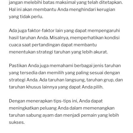
jangan melebihi batas maksimal yang telah ditetapkan.
Hal ini akan membantu Anda menghindari kerugian
yang tidak perlu.
Ada juga faktor-faktor lain yang dapat mempengaruhi
hasil taruhan Anda. Misalnya, memperhatikan kondisi
cuaca saat pertandingan dapat membantu
menentukan strategi taruhan yang lebih akurat.
Pastikan Anda juga memahami berbagai jenis taruhan
yang tersedia dan memilih yang paling sesuai dengan
strategi Anda. Ada taruhan langsung, taruhan grup, dan
taruhan khusus lainnya yang dapat Anda pilih.
Dengan menerapkan tips-tips ini, Anda dapat
meningkatkan peluang Anda dalam memenangkan
taruhan sabung ayam dan menjadi pemain yang lebih
sukses.