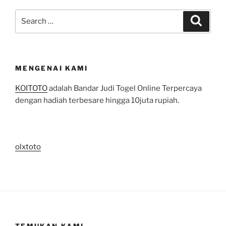
Search
Search
for:
MENGENAI KAMI
KOITOTO
adalah Bandar Judi Togel Online Terpercaya
dengan hadiah terbesare hingga 10juta rupiah.
olxtoto
TEMUKAN KAMI