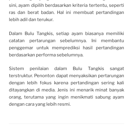
sini, ayam dipilih berdasarkan kriteria tertentu, seperti
ras dan berat badan. Hal ini membuat pertandingan
lebih adil dan terukur.
Dalam Bulu Tangkis, setiap ayam biasanya memiliki
catatan pertarungan sebelumnya. Ini membantu
penggemar untuk memprediksi hasil pertandingan
berdasarkan performa sebelumnya.
Sistem penilaian dalam Bulu Tangkis sangat
terstruktur. Penonton dapat menyaksikan pertarungan
dengan lebih fokus karena pertandingan sering kali
ditayangkan di media. Jenis ini menarik minat banyak
orang, terutama yang ingin menikmati sabung ayam
dengan cara yang lebih resmi.