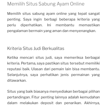
Memilih Situs Sabung Ayam Online
Memilih situs sabung ayam online yang tepat sangat
penting. Saya ingin berbagi beberapa kriteria yang
perlu diperhatikan. Ini membantu memastikan
pengalaman bermain yang aman dan menyenangkan.
Kriteria Situs Judi Berkualitas
Ketika mencari situs judi, saya memeriksa berbagai
kriteria. Pertama, saya pastikan situs tersebut memiliki
reputasi baik. Ulasan dari pemain lain bisa membantu.
Selanjutnya, saya perhatikan jenis permainan yang
ditawarkan.
Situs yang baik biasanya menyediakan berbagai pilihan
pertandingan. Fitur penting lainnya adalah kemudahan
dalam melakukan deposit dan penarikan. Akhirnya,