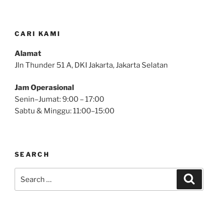
CARI KAMI
Alamat
Jln Thunder 51 A, DKI Jakarta, Jakarta Selatan
Jam Operasional
Senin–Jumat: 9:00 – 17:00
Sabtu & Minggu: 11:00–15:00
SEARCH
Search
Search
for: