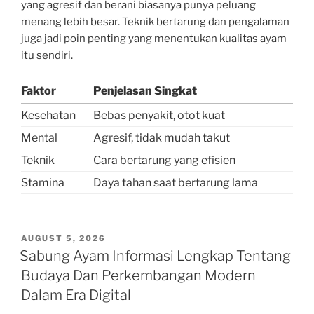
yang agresif dan berani biasanya punya peluang
menang lebih besar. Teknik bertarung dan pengalaman
juga jadi poin penting yang menentukan kualitas ayam
itu sendiri.
Faktor
Penjelasan Singkat
Kesehatan
Bebas penyakit, otot kuat
Mental
Agresif, tidak mudah takut
Teknik
Cara bertarung yang efisien
Stamina
Daya tahan saat bertarung lama
POSTED
AUGUST 5, 2026
ON
Sabung Ayam Informasi Lengkap Tentang
Budaya Dan Perkembangan Modern
Dalam Era Digital