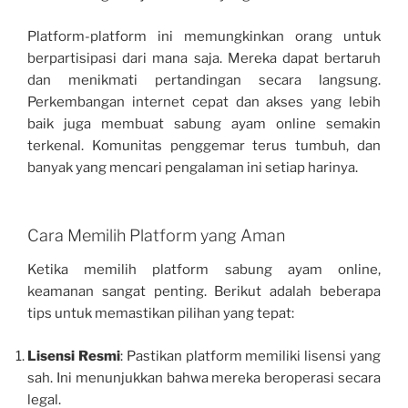
Platform-platform ini memungkinkan orang untuk
berpartisipasi dari mana saja. Mereka dapat bertaruh
dan menikmati pertandingan secara langsung.
Perkembangan internet cepat dan akses yang lebih
baik juga membuat sabung ayam online semakin
terkenal. Komunitas penggemar terus tumbuh, dan
banyak yang mencari pengalaman ini setiap harinya.
Cara Memilih Platform yang Aman
Ketika memilih platform sabung ayam online,
keamanan sangat penting. Berikut adalah beberapa
tips untuk memastikan pilihan yang tepat:
Lisensi Resmi
: Pastikan platform memiliki lisensi yang
sah. Ini menunjukkan bahwa mereka beroperasi secara
legal.