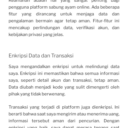
Keamanan adalah hal yang sangat penting bagi
pengguna platform sabung ayam online. Ada beberapa
fitur yang dirancang untuk menjaga data dan
pengalaman bermain agar tetap aman. Fitur-fitur ini
mencakup perlindungan data, verifikasi akun, dan
kebijakan privasi yang jelas.
Enkripsi Data dan Transaksi
Saya mengandalkan enkripsi untuk melindungi data
saya. Enkripsi ini memastikan bahwa semua informasi
saya, seperti detail akun dan transaksi, tetap aman.
Data diubah menjadi kode yang sulit dimengerti oleh
pihak yang tidak berwenang.
Transaksi yang terjadi di platform juga dienkripsi. Ini
berarti bahwa saat saya mengirim atau menerima uang,
informasi tersebut aman dari pencurian. Dengan
enkripsi yang baik, saya dapat merasa tenang saat