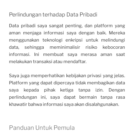
Perlindungan terhadap Data Pribadi
Data pribadi saya sangat penting, dan platform yang
aman menjaga informasi saya dengan baik. Mereka
menggunakan teknologi enkripsi untuk melindungi
data, sehingga meminimalisir risiko kebocoran
informasi. Ini membuat saya merasa aman saat
melakukan transaksi atau mendaftar.
Saya juga memperhatikan kebijakan privasi yang jelas.
Platform yang dapat dipercaya tidak membagikan data
saya kepada pihak ketiga tanpa izin. Dengan
perlindungan ini, saya dapat bermain tanpa rasa
khawatir bahwa informasi saya akan disalahgunakan.
Panduan Untuk Pemula