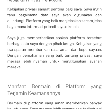
Kebijakan privasi sangat penting bagi saya. Saya ingin
tahu bagaimana data saya akan digunakan dan
dilindungi. Platform yang baik menjelaskan secara jelas
bagaimana informasi pribadi saya dikelola.
Saya juga memperhatikan apakah platform tersebut
berbagi data saya dengan pihak ketiga. Kebijakan yang
transparan memberikan rasa aman dan kepercayaan.
Dengan pemahaman yang baik tentang privasi, saya
merasa lebih nyaman untuk menggunakan layanan
mereka.
Manfaat Bermain di Platform yang
Terjamin Keamanannya
Bermain di platform yang aman memberikan banyak
keuntungan. Saya merasa lebih tenang dan terlindungi