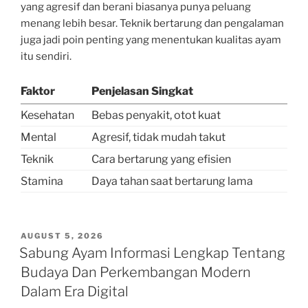
yang agresif dan berani biasanya punya peluang
menang lebih besar. Teknik bertarung dan pengalaman
juga jadi poin penting yang menentukan kualitas ayam
itu sendiri.
Faktor
Penjelasan Singkat
Kesehatan
Bebas penyakit, otot kuat
Mental
Agresif, tidak mudah takut
Teknik
Cara bertarung yang efisien
Stamina
Daya tahan saat bertarung lama
POSTED
AUGUST 5, 2026
ON
Sabung Ayam Informasi Lengkap Tentang
Budaya Dan Perkembangan Modern
Dalam Era Digital