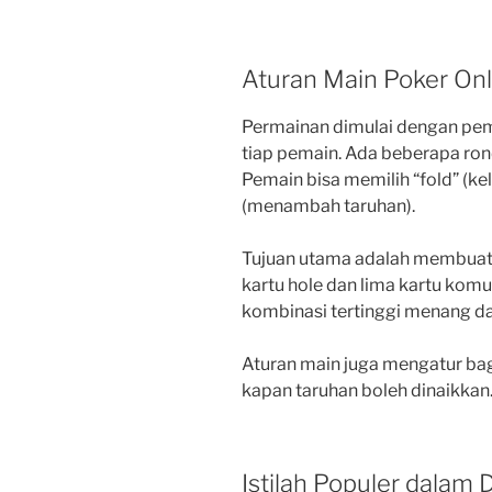
Aturan Main Poker Onl
Permainan dimulai dengan pemb
tiap pemain. Ada beberapa ronde 
Pemain bisa memilih “fold” (kelu
(menambah taruhan).
Tujuan utama adalah membuat k
kartu hole dan lima kartu kom
kombinasi tertinggi menang d
Aturan main juga mengatur bag
kapan taruhan boleh dinaikkan
Istilah Populer dalam 