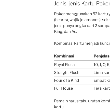
Jenis-jenis Kartu Pok
Poker menggunakan 52 kartu ya
(hearts), wajik (diamonds), seko
jenis punya angka dari 2 sampai
King, dan As.
Kombinasi kartu menjadi kunc
Kombinasi
Penjela
Royal Flush
10, J, Q, 
Straight Flush
Lima kart
Four of a Kind
Empat k
Full House
Tiga kar
Pemain harus tahu urutan komb
kartu.