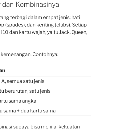
er dan Kombinasinya
ng terbagi dalam empat jenis: hati
p (spades), dan keriting (clubs). Setiap
 10 dan kartu wajah, yaitu Jack, Queen,
i kemenangan. Contohnya:
san
K, A, semua satu jenis
u berurutan, satu jenis
artu sama angka
tu sama + dua kartu sama
inasi supaya bisa menilai kekuatan