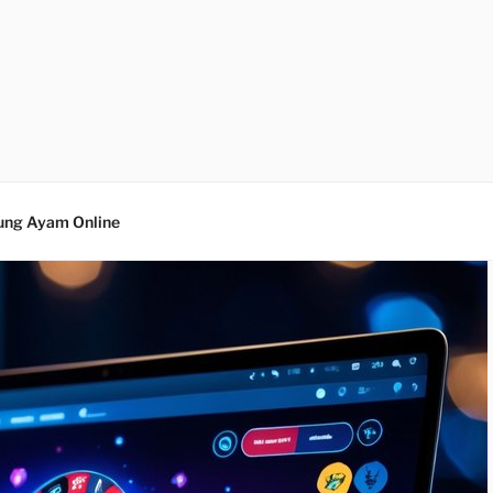
ung Ayam Online