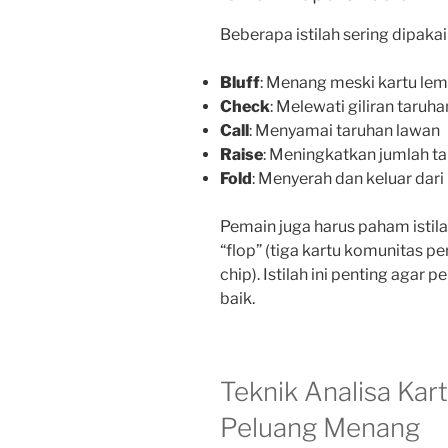
Beberapa istilah sering dipakai
Bluff
: Menang meski kartu le
Check
: Melewati giliran taruh
Call
: Menyamai taruhan lawan
Raise
: Meningkatkan jumlah t
Fold
: Menyerah dan keluar dari
Pemain juga harus paham istilah
“flop” (tiga kartu komunitas per
chip). Istilah ini penting aga
baik.
Teknik Analisa Kar
Peluang Menang