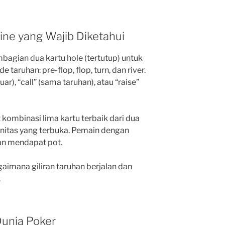
ine yang Wajib Diketahui
agian dua kartu hole (tertutup) untuk
taruhan: pre-flop, flop, turn, dan river.
ar), “call” (sama taruhan), atau “raise”
ombinasi lima kartu terbaik dari dua
unitas yang terbuka. Pemain dengan
an mendapat pot.
aimana giliran taruhan berjalan dan
.
Dunia Poker