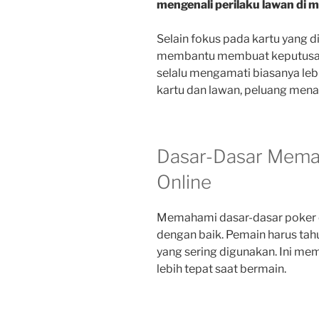
mengenali perilaku lawan di m
Selain fokus pada kartu yang d
membantu membuat keputusan 
selalu mengamati biasanya le
kartu dan lawan, peluang mena
Dasar-Dasar Mema
Online
Memahami dasar-dasar poker o
dengan baik. Pemain harus tahu 
yang sering digunakan. Ini 
lebih tepat saat bermain.