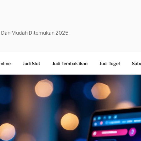
mi Dan Mudah Ditemukan 2025
Online
Judi Slot
Judi Tembak ikan
Judi Togel
Sab