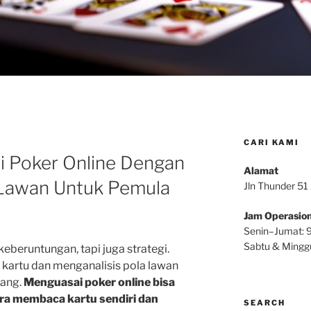
CARI KAMI
i Poker Online Dengan
Alamat
 Lawan Untuk Pemula
Jln Thunder 51 
Jam Operasion
Senin–Jumat: 
Sabtu & Mingg
keberuntungan, tapi juga strategi.
artu dan menganalisis pola lawan
nang.
Menguasai poker online bisa
a membaca kartu sendiri dan
SEARCH