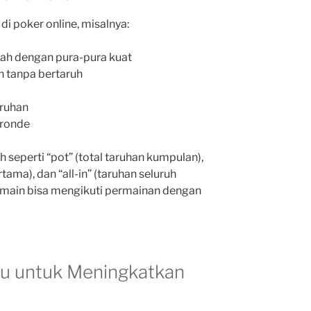
 di poker online, misalnya:
mah dengan pura-pura kuat
an tanpa bertaruh
aruhan
 ronde
 seperti “pot” (total taruhan kumpulan),
tama), dan “all-in” (taruhan seluruh
r pemain bisa mengikuti permainan dengan
tu untuk Meningkatkan