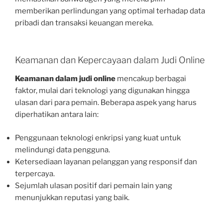
memberikan perlindungan yang optimal terhadap data
pribadi dan transaksi keuangan mereka.
Keamanan dan Kepercayaan dalam Judi Online
Keamanan dalam judi online
mencakup berbagai
faktor, mulai dari teknologi yang digunakan hingga
ulasan dari para pemain. Beberapa aspek yang harus
diperhatikan antara lain:
Penggunaan teknologi enkripsi yang kuat untuk
melindungi data pengguna.
Ketersediaan layanan pelanggan yang responsif dan
terpercaya.
Sejumlah ulasan positif dari pemain lain yang
menunjukkan reputasi yang baik.