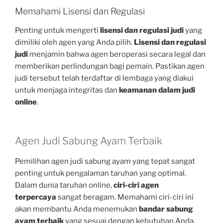
Memahami Lisensi dan Regulasi
Penting untuk mengerti
lisensi dan regulasi judi
yang
dimiliki oleh agen yang Anda pilih.
Lisensi dan regulasi
judi
menjamin bahwa agen beroperasi secara legal dan
memberikan perlindungan bagi pemain. Pastikan agen
judi tersebut telah terdaftar di lembaga yang diakui
untuk menjaga integritas dan
keamanan dalam judi
online
.
Agen Judi Sabung Ayam Terbaik
Pemilihan agen judi sabung ayam yang tepat sangat
penting untuk pengalaman taruhan yang optimal.
Dalam dunia taruhan online,
ciri-ciri agen
terpercaya
sangat beragam. Memahami ciri-ciri ini
akan membantu Anda menemukan
bandar sabung
ayam terbaik
yang sesuai dengan kebutuhan Anda.