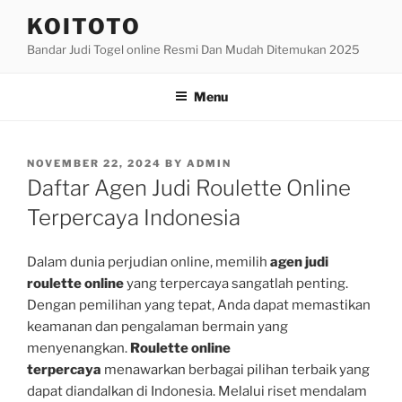
Skip
KOITOTO
to
Bandar Judi Togel online Resmi Dan Mudah Ditemukan 2025
content
Menu
POSTED
NOVEMBER 22, 2024
BY
ADMIN
ON
Daftar Agen Judi Roulette Online
Terpercaya Indonesia
Dalam dunia perjudian online, memilih
agen judi
roulette online
yang terpercaya sangatlah penting.
Dengan pemilihan yang tepat, Anda dapat memastikan
keamanan dan pengalaman bermain yang
menyenangkan.
Roulette online
terpercaya
menawarkan berbagai pilihan terbaik yang
dapat diandalkan di Indonesia. Melalui riset mendalam