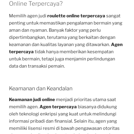
Online Terpercaya?
Memilih agen judi
roulette online terpercaya
sangat
penting untuk memastikan pengalaman bermain yang
aman dan nyaman. Banyak faktor yang perlu
dipertimbangkan, terutama yang berkaitan dengan
keamanan dan kualitas layanan yang ditawarkan.
Agen
terpercaya
tidak hanya memberikan kesempatan
untuk bermain, tetapi juga menjamin perlindungan
data dan transaksi pemain.
Keamanan dan Keandalan
Keamanan judi online
menjadi prioritas utama saat
memilih agen.
Agen terpercaya
biasanya didukung
oleh teknologi enkripsi yang kuat untuk melindungi
informasi pribadi dan finansial. Selain itu, agen yang
memiliki lisensi resmi di bawah pengawasan otoritas