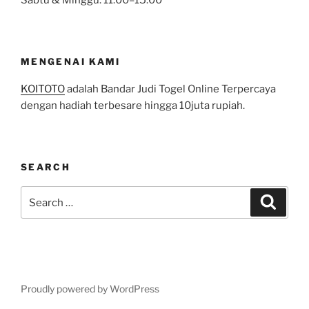
Sabtu & Minggu: 11:00–15:00
MENGENAI KAMI
KOITOTO
adalah Bandar Judi Togel Online Terpercaya
dengan hadiah terbesare hingga 10juta rupiah.
SEARCH
Search
Search
for:
Proudly powered by WordPress