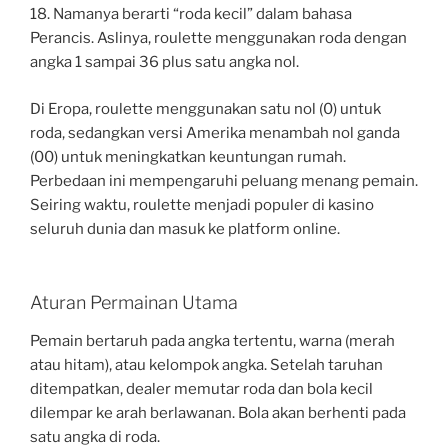
18. Namanya berarti “roda kecil” dalam bahasa
Perancis. Aslinya, roulette menggunakan roda dengan
angka 1 sampai 36 plus satu angka nol.
Di Eropa, roulette menggunakan satu nol (0) untuk
roda, sedangkan versi Amerika menambah nol ganda
(00) untuk meningkatkan keuntungan rumah.
Perbedaan ini mempengaruhi peluang menang pemain.
Seiring waktu, roulette menjadi populer di kasino
seluruh dunia dan masuk ke platform online.
Aturan Permainan Utama
Pemain bertaruh pada angka tertentu, warna (merah
atau hitam), atau kelompok angka. Setelah taruhan
ditempatkan, dealer memutar roda dan bola kecil
dilempar ke arah berlawanan. Bola akan berhenti pada
satu angka di roda.