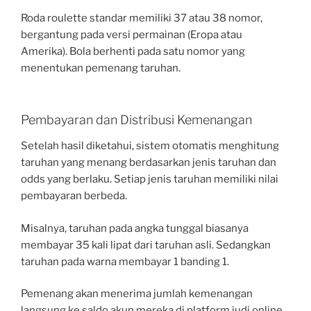
Roda roulette standar memiliki 37 atau 38 nomor,
bergantung pada versi permainan (Eropa atau
Amerika). Bola berhenti pada satu nomor yang
menentukan pemenang taruhan.
Pembayaran dan Distribusi Kemenangan
Setelah hasil diketahui, sistem otomatis menghitung
taruhan yang menang berdasarkan jenis taruhan dan
odds yang berlaku. Setiap jenis taruhan memiliki nilai
pembayaran berbeda.
Misalnya, taruhan pada angka tunggal biasanya
membayar 35 kali lipat dari taruhan asli. Sedangkan
taruhan pada warna membayar 1 banding 1.
Pemenang akan menerima jumlah kemenangan
langsung ke saldo akun mereka di platform judi online.