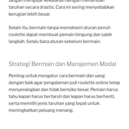
Jangan mengejar kekalahan dengan menambah
taruhan secara drastis. Cara ini sering menyebabkan
kerugian lebih besar.
Selain itu, bermain tanpa memahami aturan penuh
roulette dapat membuat pemain bingung dan salah
langkah. Selalu baca aturan sebelum bermain.
Strategi Bermain dan Manajemen Modal
Penting untuk mengatur cara bermain dan uang
dengan baik agar pengalaman judi roulette online tetap
menyenangkan dan tidak berisiko besar. Pemain harus
tahu kapan harus bertaruh dan kapan harus berhenti,
serta memilih jenis taruhan yang tepat untuk
meningkatkan peluang menang.