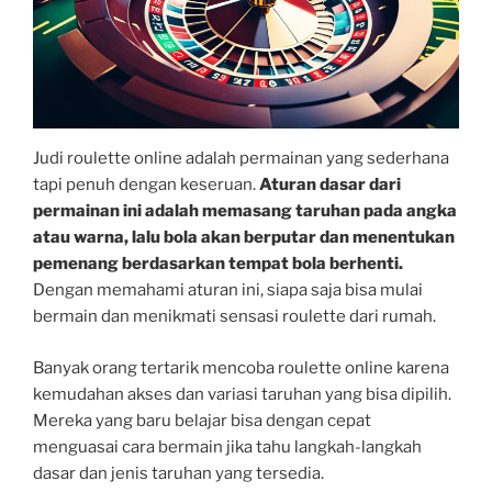
Judi roulette online adalah permainan yang sederhana
tapi penuh dengan keseruan.
Aturan dasar dari
permainan ini adalah memasang taruhan pada angka
atau warna, lalu bola akan berputar dan menentukan
pemenang berdasarkan tempat bola berhenti.
Dengan memahami aturan ini, siapa saja bisa mulai
bermain dan menikmati sensasi roulette dari rumah.
Banyak orang tertarik mencoba roulette online karena
kemudahan akses dan variasi taruhan yang bisa dipilih.
Mereka yang baru belajar bisa dengan cepat
menguasai cara bermain jika tahu langkah-langkah
dasar dan jenis taruhan yang tersedia.