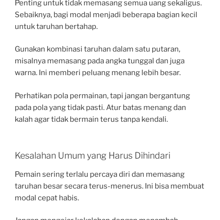
Penting untuk tidak memasang semua uang sekaligus.
Sebaiknya, bagi modal menjadi beberapa bagian kecil
untuk taruhan bertahap.
Gunakan kombinasi taruhan dalam satu putaran,
misalnya memasang pada angka tunggal dan juga
warna. Ini memberi peluang menang lebih besar.
Perhatikan pola permainan, tapi jangan bergantung
pada pola yang tidak pasti. Atur batas menang dan
kalah agar tidak bermain terus tanpa kendali.
Kesalahan Umum yang Harus Dihindari
Pemain sering terlalu percaya diri dan memasang
taruhan besar secara terus-menerus. Ini bisa membuat
modal cepat habis.