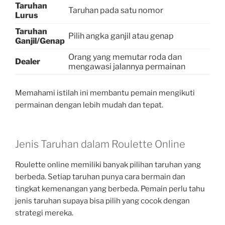
Taruhan
Taruhan pada satu nomor
Lurus
Taruhan
Pilih angka ganjil atau genap
Ganjil/Genap
Orang yang memutar roda dan
Dealer
mengawasi jalannya permainan
Memahami istilah ini membantu pemain mengikuti
permainan dengan lebih mudah dan tepat.
Jenis Taruhan dalam Roulette Online
Roulette online memiliki banyak pilihan taruhan yang
berbeda. Setiap taruhan punya cara bermain dan
tingkat kemenangan yang berbeda. Pemain perlu tahu
jenis taruhan supaya bisa pilih yang cocok dengan
strategi mereka.