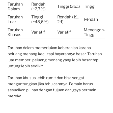
Taruhan
Rendah
Tinggi (35:1)
Tinggi
Dalam
(~2,7%)
Taruhan
Tinggi
Rendah (1:1,
Rendah
Luar
(~48,6%)
2:1)
Taruhan
Menengah-
Variatif
Variatif
Khusus
Tinggi
Taruhan dalam memerlukan keberanian karena
peluang menang kecil tapi bayarannya besar. Taruhan
luar memberi peluang menang yang lebih besar tapi
untung lebih sedikit.
Taruhan khusus lebih rumit dan bisa sangat
menguntungkan jika tahu caranya. Pemain harus
sesuaikan pilihan dengan tujuan dan gaya bermain
mereka.