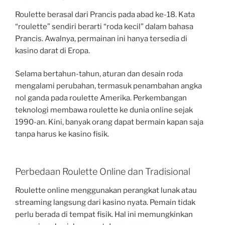
Roulette berasal dari Prancis pada abad ke-18. Kata
“roulette” sendiri berarti “roda kecil” dalam bahasa
Prancis. Awalnya, permainan ini hanya tersedia di
kasino darat di Eropa.
Selama bertahun-tahun, aturan dan desain roda
mengalami perubahan, termasuk penambahan angka
nol ganda pada roulette Amerika. Perkembangan
teknologi membawa roulette ke dunia online sejak
1990-an. Kini, banyak orang dapat bermain kapan saja
tanpa harus ke kasino fisik.
Perbedaan Roulette Online dan Tradisional
Roulette online menggunakan perangkat lunak atau
streaming langsung dari kasino nyata. Pemain tidak
perlu berada di tempat fisik. Hal ini memungkinkan