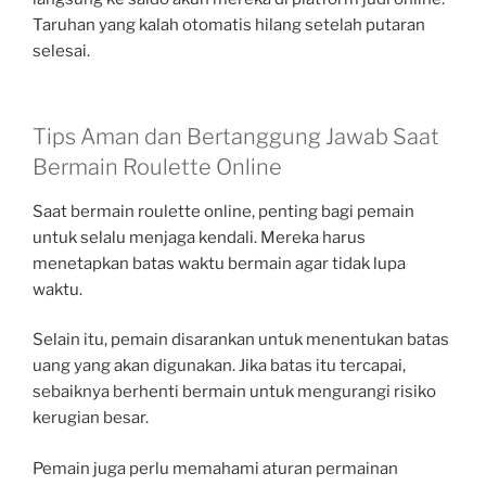
Taruhan yang kalah otomatis hilang setelah putaran
selesai.
Tips Aman dan Bertanggung Jawab Saat
Bermain Roulette Online
Saat bermain roulette online, penting bagi pemain
untuk selalu menjaga kendali. Mereka harus
menetapkan batas waktu bermain agar tidak lupa
waktu.
Selain itu, pemain disarankan untuk menentukan batas
uang yang akan digunakan. Jika batas itu tercapai,
sebaiknya berhenti bermain untuk mengurangi risiko
kerugian besar.
Pemain juga perlu memahami aturan permainan