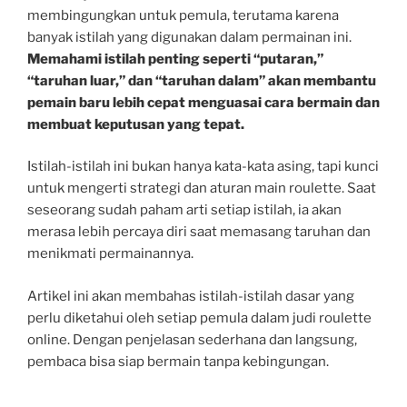
membingungkan untuk pemula, terutama karena
banyak istilah yang digunakan dalam permainan ini.
Memahami istilah penting seperti “putaran,”
“taruhan luar,” dan “taruhan dalam” akan membantu
pemain baru lebih cepat menguasai cara bermain dan
membuat keputusan yang tepat.
Istilah-istilah ini bukan hanya kata-kata asing, tapi kunci
untuk mengerti strategi dan aturan main roulette. Saat
seseorang sudah paham arti setiap istilah, ia akan
merasa lebih percaya diri saat memasang taruhan dan
menikmati permainannya.
Artikel ini akan membahas istilah-istilah dasar yang
perlu diketahui oleh setiap pemula dalam judi roulette
online. Dengan penjelasan sederhana dan langsung,
pembaca bisa siap bermain tanpa kebingungan.