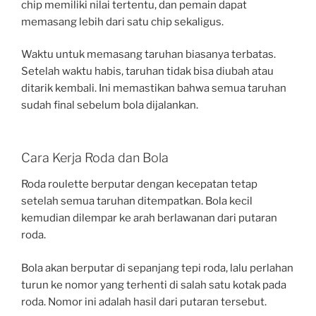
chip memiliki nilai tertentu, dan pemain dapat
memasang lebih dari satu chip sekaligus.
Waktu untuk memasang taruhan biasanya terbatas.
Setelah waktu habis, taruhan tidak bisa diubah atau
ditarik kembali. Ini memastikan bahwa semua taruhan
sudah final sebelum bola dijalankan.
Cara Kerja Roda dan Bola
Roda roulette berputar dengan kecepatan tetap
setelah semua taruhan ditempatkan. Bola kecil
kemudian dilempar ke arah berlawanan dari putaran
roda.
Bola akan berputar di sepanjang tepi roda, lalu perlahan
turun ke nomor yang terhenti di salah satu kotak pada
roda. Nomor ini adalah hasil dari putaran tersebut.