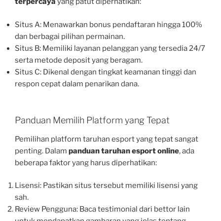
terpercaya
yang patut diperhatikan:
Situs A: Menawarkan bonus pendaftaran hingga 100%
dan berbagai pilihan permainan.
Situs B: Memiliki layanan pelanggan yang tersedia 24/7
serta metode deposit yang beragam.
Situs C: Dikenal dengan tingkat keamanan tinggi dan
respon cepat dalam penarikan dana.
Panduan Memilih Platform yang Tepat
Pemilihan platform taruhan esport yang tepat sangat
penting. Dalam
panduan taruhan esport online
, ada
beberapa faktor yang harus diperhatikan:
Lisensi: Pastikan situs tersebut memiliki lisensi yang
sah.
Review Pengguna: Baca testimonial dari bettor lain