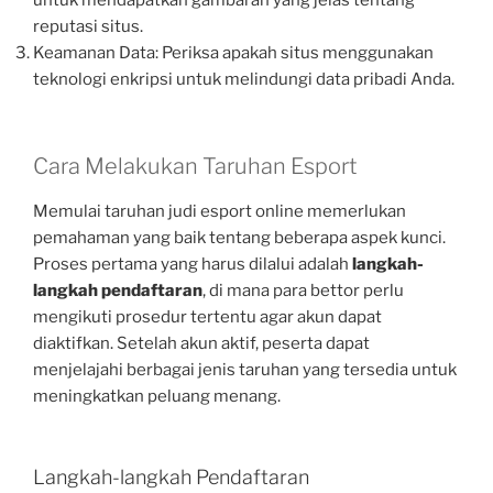
untuk mendapatkan gambaran yang jelas tentang
reputasi situs.
Keamanan Data: Periksa apakah situs menggunakan
teknologi enkripsi untuk melindungi data pribadi Anda.
Cara Melakukan Taruhan Esport
Memulai taruhan judi esport online memerlukan
pemahaman yang baik tentang beberapa aspek kunci.
Proses pertama yang harus dilalui adalah
langkah-
langkah pendaftaran
, di mana para bettor perlu
mengikuti prosedur tertentu agar akun dapat
diaktifkan. Setelah akun aktif, peserta dapat
menjelajahi berbagai jenis taruhan yang tersedia untuk
meningkatkan peluang menang.
Langkah-langkah Pendaftaran