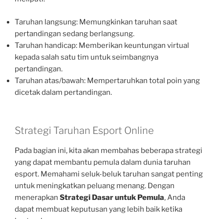
Taruhan langsung: Memungkinkan taruhan saat
pertandingan sedang berlangsung.
Taruhan handicap: Memberikan keuntungan virtual
kepada salah satu tim untuk seimbangnya
pertandingan.
Taruhan atas/bawah: Mempertaruhkan total poin yang
dicetak dalam pertandingan.
Strategi Taruhan Esport Online
Pada bagian ini, kita akan membahas beberapa strategi
yang dapat membantu pemula dalam dunia taruhan
esport. Memahami seluk-beluk taruhan sangat penting
untuk meningkatkan peluang menang. Dengan
menerapkan
Strategi Dasar untuk Pemula
, Anda
dapat membuat keputusan yang lebih baik ketika