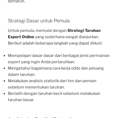
bertaruh.
Strategi Dasar untuk Pemula
Untuk pemula, memulai dengan
Strategi Taruhan
Esport Online
yang sederhana sangat dianjurkan.
Berikut adalah beberapa langkah yang dapat diikuti:
Mempelajari dasar-dasar dari berbagai jenis permainan
esport yang ingin Anda pertaruhkan.
Mengetahui bagaimana cara kerja odds dan peluang
dalam taruhan.
Melakukan analisis statistik dari tim dan pemain
sebelum menentukan taruhan.
Berlatih dengan taruhan kecil sebelum melakukan
taruhan besar.