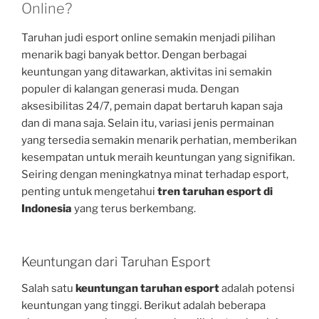
Online?
Taruhan judi esport online semakin menjadi pilihan
menarik bagi banyak bettor. Dengan berbagai
keuntungan yang ditawarkan, aktivitas ini semakin
populer di kalangan generasi muda. Dengan
aksesibilitas 24/7, pemain dapat bertaruh kapan saja
dan di mana saja. Selain itu, variasi jenis permainan
yang tersedia semakin menarik perhatian, memberikan
kesempatan untuk meraih keuntungan yang signifikan.
Seiring dengan meningkatnya minat terhadap esport,
penting untuk mengetahui
tren taruhan esport di
Indonesia
yang terus berkembang.
Keuntungan dari Taruhan Esport
Salah satu
keuntungan taruhan esport
adalah potensi
keuntungan yang tinggi. Berikut adalah beberapa