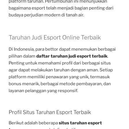
platform taruhan. Pertumbuhan ini menunjukkan
bagaimana esport telah menjadi bagian penting dari
budaya perjudian modern di tanah air.
Taruhan Judi Esport Online Terbaik
Di Indonesia, para bettor dapat menemukan berbagai
pilihan dalam
daftar taruhan judi esport terbaik
.
Penting untuk memahami profil dari berbagai situs
agar dapat melakukan taruhan dengan aman. Setiap
platform memiliki penawaran yang unik, termasuk
bonus menarik, berbagai metode pembayaran, dan
layanan pelanggan yang responsif.
Profil Situs Taruhan Esport Terbaik
Berikut adalah beberapa
situs taruhan esport