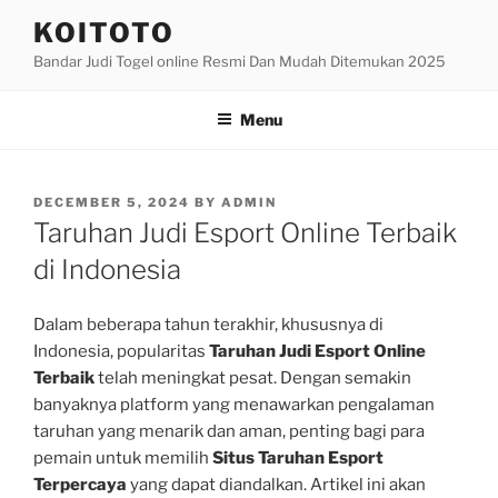
Skip
KOITOTO
to
Bandar Judi Togel online Resmi Dan Mudah Ditemukan 2025
content
Menu
POSTED
DECEMBER 5, 2024
BY
ADMIN
ON
Taruhan Judi Esport Online Terbaik
di Indonesia
Dalam beberapa tahun terakhir, khususnya di
Indonesia, popularitas
Taruhan Judi Esport Online
Terbaik
telah meningkat pesat. Dengan semakin
banyaknya platform yang menawarkan pengalaman
taruhan yang menarik dan aman, penting bagi para
pemain untuk memilih
Situs Taruhan Esport
Terpercaya
yang dapat diandalkan. Artikel ini akan