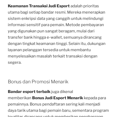
Keamanan Transaksi Judi Esport
adalah prioritas
utama bagi setiap bandar resmi. Mereka menerapkan
sistem enkripsi data yang canggih untuk melindungi
informasi sensitif para pemain. Metode pembayaran
yang digunakan pun sangat beragam, mulai dari
transfer bank hingga e-wallet, semuanya dirancang
dengan tingkat keamanan tinggi. Selain itu, dukungan
layanan pelanggan tersedia untuk membantu
menyelesaikan masalah terkait transaksi dengan
segera.
Bonus dan Promosi Menarik
Bandar esport terbaik
juga dikenal
memberikan
Bonus Judi Esport Menarik
kepada para
pemainnya. Bonus pendaftaran sering kali menjadi
daya tarik utama bagi pemain baru, sementara program
loyalitas dirancang untuk memberikan penghargaan