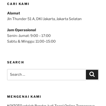
CARI KAMI
Alamat
Jln Thunder 51 A, DKI Jakarta, Jakarta Selatan
Jam Operasional
Senin–Jumat: 9:00 – 17:00
Sabtu & Minggu: 11:00–15:00
SEARCH
Search
Search
for:
MENGENAI KAMI