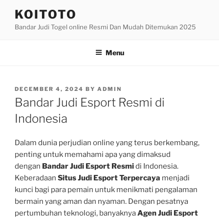
Skip
KOITOTO
to
Bandar Judi Togel online Resmi Dan Mudah Ditemukan 2025
content
Menu
POSTED
DECEMBER 4, 2024
BY
ADMIN
ON
Bandar Judi Esport Resmi di
Indonesia
Dalam dunia perjudian online yang terus berkembang,
penting untuk memahami apa yang dimaksud
dengan
Bandar Judi Esport Resmi
di Indonesia.
Keberadaan
Situs Judi Esport Terpercaya
menjadi
kunci bagi para pemain untuk menikmati pengalaman
bermain yang aman dan nyaman. Dengan pesatnya
pertumbuhan teknologi, banyaknya
Agen Judi Esport