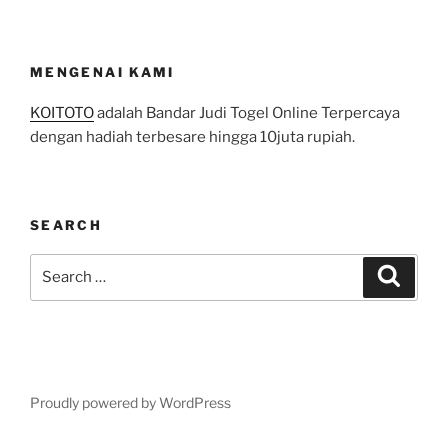
MENGENAI KAMI
KOITOTO
adalah Bandar Judi Togel Online Terpercaya
dengan hadiah terbesare hingga 10juta rupiah.
SEARCH
Search
Search
for:
Proudly powered by WordPress