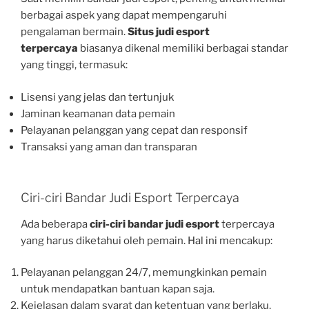
berbagai aspek yang dapat mempengaruhi
pengalaman bermain.
Situs judi esport
terpercaya
biasanya dikenal memiliki berbagai standar
yang tinggi, termasuk:
Lisensi yang jelas dan tertunjuk
Jaminan keamanan data pemain
Pelayanan pelanggan yang cepat dan responsif
Transaksi yang aman dan transparan
Ciri-ciri Bandar Judi Esport Terpercaya
Ada beberapa
ciri-ciri bandar judi esport
terpercaya
yang harus diketahui oleh pemain. Hal ini mencakup:
Pelayanan pelanggan 24/7, memungkinkan pemain
untuk mendapatkan bantuan kapan saja.
Kejelasan dalam syarat dan ketentuan yang berlaku,