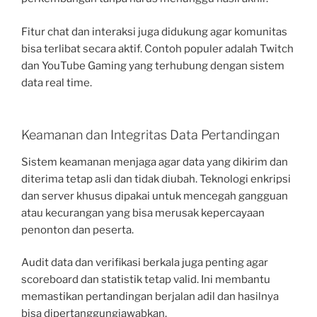
Fitur chat dan interaksi juga didukung agar komunitas
bisa terlibat secara aktif. Contoh populer adalah Twitch
dan YouTube Gaming yang terhubung dengan sistem
data real time.
Keamanan dan Integritas Data Pertandingan
Sistem keamanan menjaga agar data yang dikirim dan
diterima tetap asli dan tidak diubah. Teknologi enkripsi
dan server khusus dipakai untuk mencegah gangguan
atau kecurangan yang bisa merusak kepercayaan
penonton dan peserta.
Audit data dan verifikasi berkala juga penting agar
scoreboard dan statistik tetap valid. Ini membantu
memastikan pertandingan berjalan adil dan hasilnya
bisa dipertanggungjawabkan.