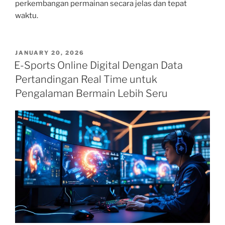
perkembangan permainan secara jelas dan tepat
waktu.
POSTED
JANUARY 20, 2026
ON
E-Sports Online Digital Dengan Data
Pertandingan Real Time untuk
Pengalaman Bermain Lebih Seru