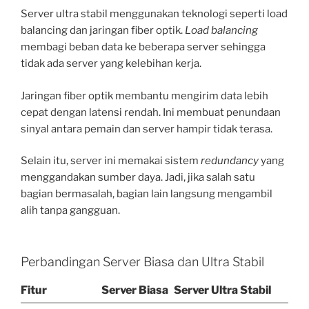
Server ultra stabil menggunakan teknologi seperti load
balancing dan jaringan fiber optik.
Load balancing
membagi beban data ke beberapa server sehingga
tidak ada server yang kelebihan kerja.
Jaringan fiber optik membantu mengirim data lebih
cepat dengan latensi rendah. Ini membuat penundaan
sinyal antara pemain dan server hampir tidak terasa.
Selain itu, server ini memakai sistem
redundancy
yang
menggandakan sumber daya. Jadi, jika salah satu
bagian bermasalah, bagian lain langsung mengambil
alih tanpa gangguan.
Perbandingan Server Biasa dan Ultra Stabil
Fitur
Server Biasa
Server Ultra Stabil