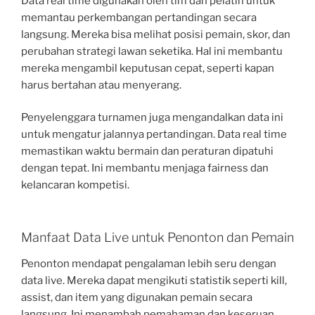
Data real time digunakan oleh tim dan pelatih untuk
memantau perkembangan pertandingan secara
langsung. Mereka bisa melihat posisi pemain, skor, dan
perubahan strategi lawan seketika. Hal ini membantu
mereka mengambil keputusan cepat, seperti kapan
harus bertahan atau menyerang.
Penyelenggara turnamen juga mengandalkan data ini
untuk mengatur jalannya pertandingan. Data real time
memastikan waktu bermain dan peraturan dipatuhi
dengan tepat. Ini membantu menjaga fairness dan
kelancaran kompetisi.
Manfaat Data Live untuk Penonton dan Pemain
Penonton mendapat pengalaman lebih seru dengan
data live. Mereka dapat mengikuti statistik seperti kill,
assist, dan item yang digunakan pemain secara
langsung. Ini menambah pemahaman dan keseruan