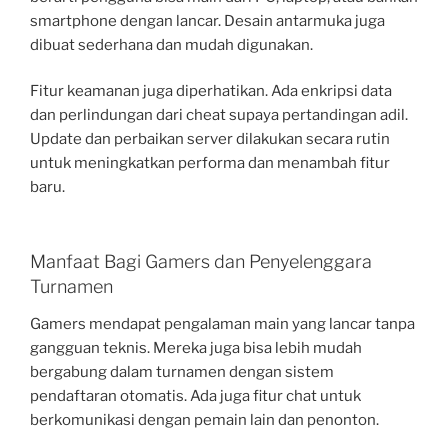
smartphone dengan lancar. Desain antarmuka juga
dibuat sederhana dan mudah digunakan.
Fitur keamanan juga diperhatikan. Ada enkripsi data
dan perlindungan dari cheat supaya pertandingan adil.
Update dan perbaikan server dilakukan secara rutin
untuk meningkatkan performa dan menambah fitur
baru.
Manfaat Bagi Gamers dan Penyelenggara
Turnamen
Gamers mendapat pengalaman main yang lancar tanpa
gangguan teknis. Mereka juga bisa lebih mudah
bergabung dalam turnamen dengan sistem
pendaftaran otomatis. Ada juga fitur chat untuk
berkomunikasi dengan pemain lain dan penonton.