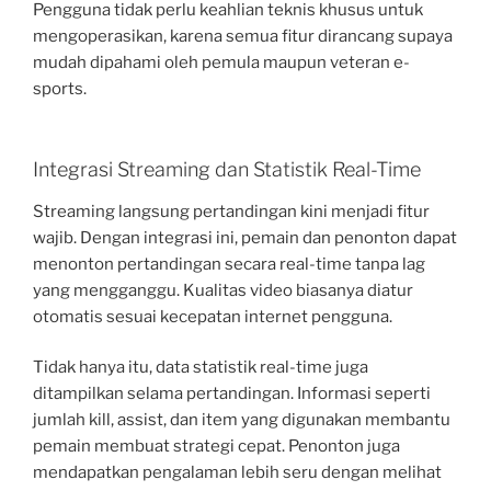
Pengguna tidak perlu keahlian teknis khusus untuk
mengoperasikan, karena semua fitur dirancang supaya
mudah dipahami oleh pemula maupun veteran e-
sports.
Integrasi Streaming dan Statistik Real-Time
Streaming langsung pertandingan kini menjadi fitur
wajib. Dengan integrasi ini, pemain dan penonton dapat
menonton pertandingan secara real-time tanpa lag
yang mengganggu. Kualitas video biasanya diatur
otomatis sesuai kecepatan internet pengguna.
Tidak hanya itu, data statistik real-time juga
ditampilkan selama pertandingan. Informasi seperti
jumlah kill, assist, dan item yang digunakan membantu
pemain membuat strategi cepat. Penonton juga
mendapatkan pengalaman lebih seru dengan melihat