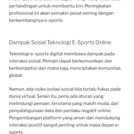
pertandingan untuk membantu tim. Peningkatan
profesional ini akan semakin pesat seiring dengan
berkembangnya e-sports.
Dampak Sosial Teknologi E-Sports Online
Teknologi e-sports digital membawa dampak pada
interaksi sosial. Pemain dapat berkomunikasi dan
berkompetisi dari mana saja, menciptakan komunitas
global.
Namun, ada risiko isolasi sosial bila terlalu fokus pada
dunia virtual. Selain itu, perlu ada aturan yang
melindungi pemain, terutama yang masih muda, dari
penyalahgunaan data dan perilaku negatif online.
Pengembangan platform yang aman dan mendukung
interaksi positif sangat penting untuk masa depan e-
sports.