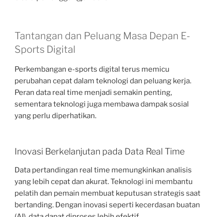
Tantangan dan Peluang Masa Depan E-
Sports Digital
Perkembangan e-sports digital terus memicu
perubahan cepat dalam teknologi dan peluang kerja.
Peran data real time menjadi semakin penting,
sementara teknologi juga membawa dampak sosial
yang perlu diperhatikan.
Inovasi Berkelanjutan pada Data Real Time
Data pertandingan real time memungkinkan analisis
yang lebih cepat dan akurat. Teknologi ini membantu
pelatih dan pemain membuat keputusan strategis saat
bertanding. Dengan inovasi seperti kecerdasan buatan
(AI), data dapat diproses lebih efektif.