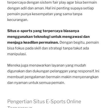
terpercaya dengan sistem fair play agar bisa bermain
dengan adil dan aman. Hal ini penting supaya setiap
pemain punya kesempatan yang sama tanpa
kecurangan.
Situs e-sports yang terpercaya biasanya
menggunakan teknologi untuk mengawasi dan
menjaga keadilan permainan.
Dengan begitu, pemain
bisa fokus pada skill dan strategi tanpa takut ada
manipulasi.
Mereka juga menawarkan layanan yang mudah
digunakan dan dukungan pelanggan yang responsif. Ini
membuat pengalaman bermain makin menyenangkan
dan nyaman untuk semua pemain.
Pengertian Situs E-Sports Online