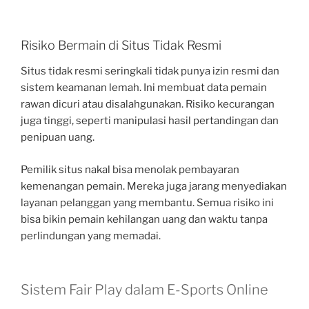
Risiko Bermain di Situs Tidak Resmi
Situs tidak resmi seringkali tidak punya izin resmi dan
sistem keamanan lemah. Ini membuat data pemain
rawan dicuri atau disalahgunakan. Risiko kecurangan
juga tinggi, seperti manipulasi hasil pertandingan dan
penipuan uang.
Pemilik situs nakal bisa menolak pembayaran
kemenangan pemain. Mereka juga jarang menyediakan
layanan pelanggan yang membantu. Semua risiko ini
bisa bikin pemain kehilangan uang dan waktu tanpa
perlindungan yang memadai.
Sistem Fair Play dalam E-Sports Online