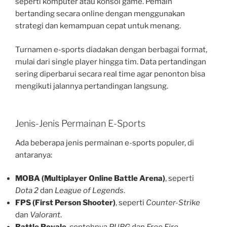
seperti komputer atau konsol game. Pemain
bertanding secara online dengan menggunakan
strategi dan kemampuan cepat untuk menang.
Turnamen e-sports diadakan dengan berbagai format,
mulai dari single player hingga tim. Data pertandingan
sering diperbarui secara real time agar penonton bisa
mengikuti jalannya pertandingan langsung.
Jenis-Jenis Permainan E-Sports
Ada beberapa jenis permainan e-sports populer, di
antaranya:
MOBA (Multiplayer Online Battle Arena)
, seperti
Dota 2
dan
League of Legends
.
FPS (First Person Shooter)
, seperti
Counter-Strike
dan
Valorant
.