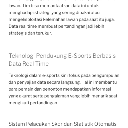
lawan. Tim bisa memanfaatkan data ini untuk
menghadapi strategi yang sering dipakai atau
mengeksploitasi kelemahan lawan pada saat itu juga.
Data real time membuat pertandingan jadi lebih
strategis dan terukur.
Teknologi Pendukung E-Sports Berbasis
Data Real Time
Teknologi dalam e-sports kini fokus pada pengumpulan
dan penyajian data secara langsung. Hal ini membantu
para pemain dan penonton mendapatkan informasi
yang akurat serta pengalaman yang lebih menarik saat
mengikuti pertandingan.
Sistem Pelacakan Skor dan Statistik Otomatis