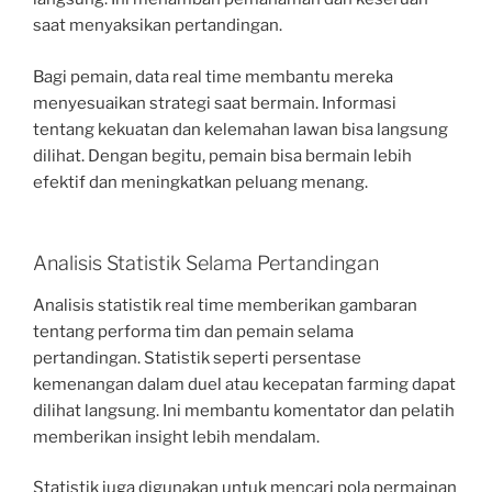
saat menyaksikan pertandingan.
Bagi pemain, data real time membantu mereka
menyesuaikan strategi saat bermain. Informasi
tentang kekuatan dan kelemahan lawan bisa langsung
dilihat. Dengan begitu, pemain bisa bermain lebih
efektif dan meningkatkan peluang menang.
Analisis Statistik Selama Pertandingan
Analisis statistik real time memberikan gambaran
tentang performa tim dan pemain selama
pertandingan. Statistik seperti persentase
kemenangan dalam duel atau kecepatan farming dapat
dilihat langsung. Ini membantu komentator dan pelatih
memberikan insight lebih mendalam.
Statistik juga digunakan untuk mencari pola permainan