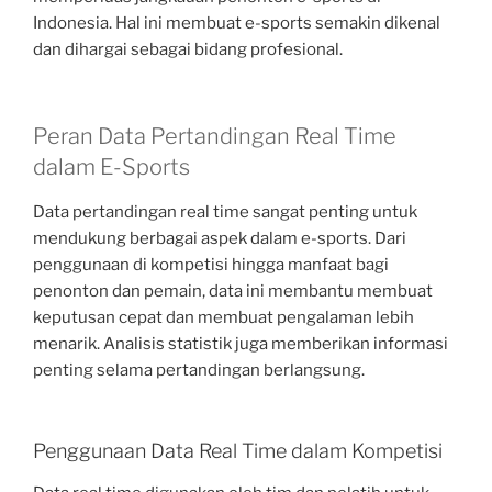
Indonesia. Hal ini membuat e-sports semakin dikenal
dan dihargai sebagai bidang profesional.
Peran Data Pertandingan Real Time
dalam E-Sports
Data pertandingan real time sangat penting untuk
mendukung berbagai aspek dalam e-sports. Dari
penggunaan di kompetisi hingga manfaat bagi
penonton dan pemain, data ini membantu membuat
keputusan cepat dan membuat pengalaman lebih
menarik. Analisis statistik juga memberikan informasi
penting selama pertandingan berlangsung.
Penggunaan Data Real Time dalam Kompetisi