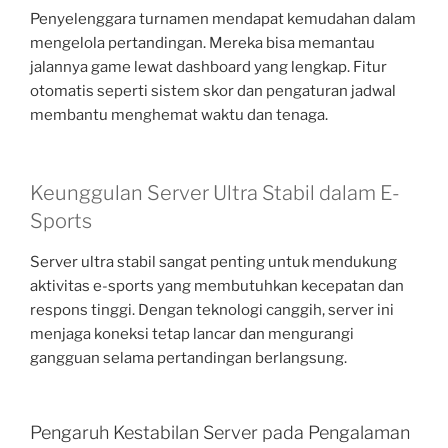
Penyelenggara turnamen mendapat kemudahan dalam
mengelola pertandingan. Mereka bisa memantau
jalannya game lewat dashboard yang lengkap. Fitur
otomatis seperti sistem skor dan pengaturan jadwal
membantu menghemat waktu dan tenaga.
Keunggulan Server Ultra Stabil dalam E-
Sports
Server ultra stabil sangat penting untuk mendukung
aktivitas e-sports yang membutuhkan kecepatan dan
respons tinggi. Dengan teknologi canggih, server ini
menjaga koneksi tetap lancar dan mengurangi
gangguan selama pertandingan berlangsung.
Pengaruh Kestabilan Server pada Pengalaman