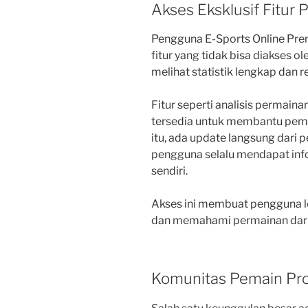
Akses Eksklusif Fitur
Pengguna E-Sports Online Pr
fitur yang tidak bisa diakses 
melihat statistik lengkap dan r
Fitur seperti analisis permain
tersedia untuk membantu pemai
itu, ada update langsung dar
pengguna selalu mendapat info
sendiri.
Akses ini membuat pengguna l
dan memahami permainan dari 
Komunitas Pemain Pro