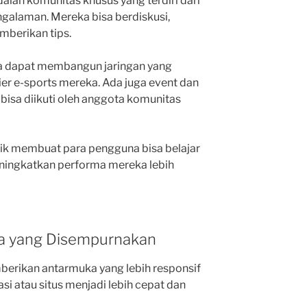
alah komunitas khusus yang terdiri dari
galaman. Mereka bisa berdiskusi,
emberikan tips.
a dapat membangun jaringan yang
 e-sports mereka. Ada juga event dan
bisa diikuti oleh anggota komunitas
aik membuat para pengguna bisa belajar
eningkatkan performa mereka lebih
 yang Disempurnakan
erikan antarmuka yang lebih responsif
asi atau situs menjadi lebih cepat dan