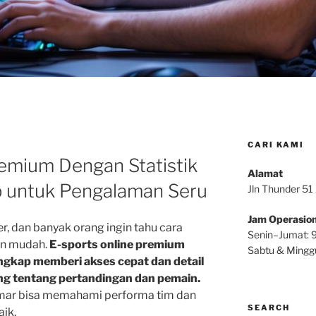
CARI KAMI
remium Dengan Statistik
Alamat
 untuk Pengalaman Seru
Jln Thunder 51 
Jam Operasion
r, dan banyak orang ingin tahu cara
Senin–Jumat: 
an mudah.
E-sports online premium
Sabtu & Mingg
ngkap memberi akses cepat dan detail
ng tentang pertandingan dan pemain.
mar bisa memahami performa tim dan
SEARCH
aik.