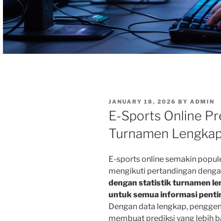
POSTED
JANUARY 18, 2026
BY
ADMIN
ON
E-Sports Online P
Turnamen Lengkap
E-sports online semakin popule
mengikuti pertandingan deng
dengan statistik turnamen le
untuk semua informasi penti
Dengan data lengkap, pengge
membuat prediksi yang lebih b