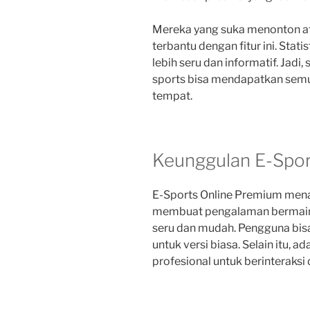
Mereka yang suka menonton at
terbantu dengan fitur ini. Sta
lebih seru dan informatif. Jadi,
sports bisa mendapatkan semu
tempat.
Keunggulan E-Spor
E-Sports Online Premium mena
membuat pengalaman bermain 
seru dan mudah. Pengguna bisa 
untuk versi biasa. Selain itu, 
profesional untuk berinteraksi