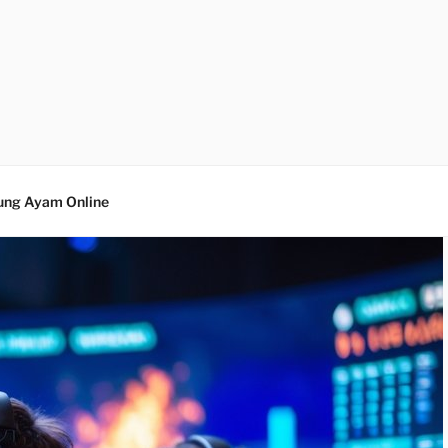
ung Ayam Online