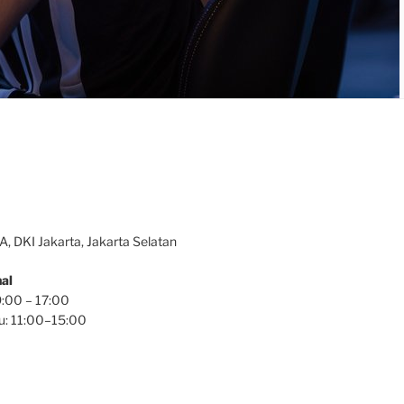
A, DKI Jakarta, Jakarta Selatan
al
9:00 – 17:00
u: 11:00–15:00