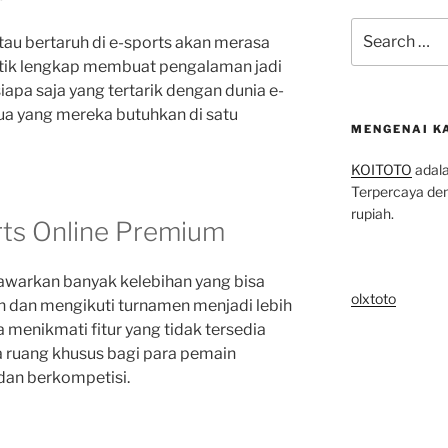
Search
au bertaruh di e-sports akan merasa
for:
tistik lengkap membuat pengalaman jadi
 siapa saja yang tertarik dengan dunia e-
a yang mereka butuhkan di satu
MENGENAI K
KOITOTO
adala
Terpercaya den
rupiah.
ts Online Premium
warkan banyak kelebihan yang bisa
olxtoto
dan mengikuti turnamen menjadi lebih
menikmati fitur yang tidak tersedia
ada ruang khusus bagi para pemain
 dan berkompetisi.