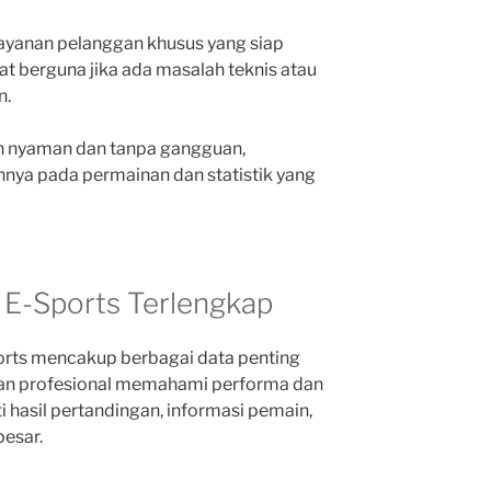
yanan pelanggan khusus yang siap
at berguna jika ada masalah teknis atau
n.
h nyaman dan tanpa gangguan,
nya pada permainan dan statistik yang
 E-Sports Terlengkap
orts mencakup berbagai data penting
n profesional memahami performa dan
ti hasil pertandingan, informasi pemain,
besar.