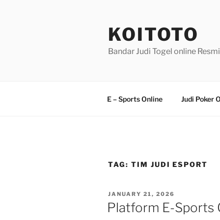
Skip
to
KOITOTO
content
Bandar Judi Togel online Res
E – Sports Online
Judi Poker 
TAG:
TIM JUDI ESPORT
POSTED
JANUARY 21, 2026
ON
Platform E-Sports