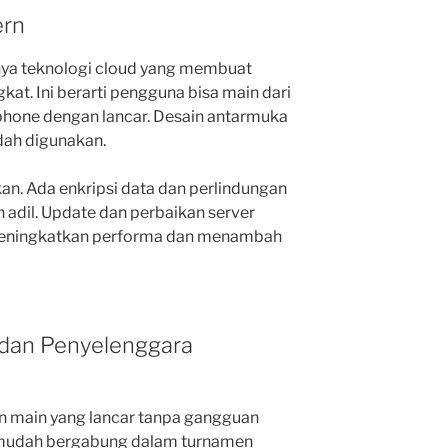
ern
ya teknologi cloud yang membuat
kat. Ini berarti pengguna bisa main dari
phone dengan lancar. Desain antarmuka
dah digunakan.
an. Ada enkripsi data dan perlindungan
 adil. Update dan perbaikan server
 meningkatkan performa dan menambah
dan Penyelenggara
main yang lancar tanpa gangguan
ih mudah bergabung dalam turnamen