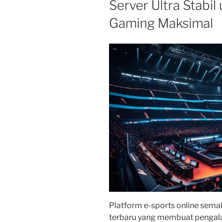
Server Ultra Stabi
Gaming Maksimal
Platform e-sports online sem
terbaru yang membuat pengalam