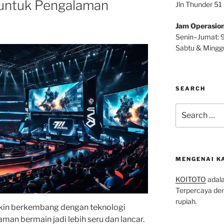
l untuk Pengalaman
Jln Thunder 51 
Jam Operasion
Senin–Jumat: 
Sabtu & Mingg
SEARCH
Search
for:
MENGENAI K
KOITOTO
adala
Terpercaya den
rupiah.
akin berkembang dengan teknologi
an bermain jadi lebih seru dan lancar.