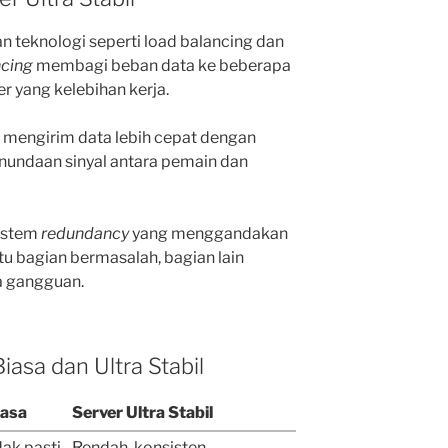
n teknologi seperti load balancing dan
ncing
membagi beban data ke beberapa
r yang kelebihan kerja.
 mengirim data lebih cepat dengan
enundaan sinyal antara pemain dan
sistem
redundancy
yang menggandakan
atu bagian bermasalah, bagian lain
a gangguan.
asa dan Ultra Stabil
iasa
Server Ultra Stabil
dak pasti
Rendah, konsisten