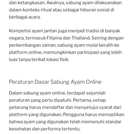
dan ketangkasan. Awalnya, sabung ayam dilaksanakan
dalam konteks ritual atau sebagai hiburan sosial di
berbagai acara.
Kompetisi ayam jantan juga menjadi tradisi di banyak
negara, termasuk Filipina dan Thailand. Seiring dengan
perkembangan zaman, sabung ayam mulai beralih ke
platform online, memungkinkan partisipasi yang lebih
luas tanpa terikat lokasi fisik.
Peraturan Dasar Sabung Ayam Online
Dalam sabung ayam online, terdapat sejumlah
peraturan yang perlu dipatuhi. Pertama, setiap
petarung harus mendaftar dan menyetujui syarat dari
platform yang digunakan. Pengguna harus memastikan
bahwa ayam yang digunakan telah memenuhi standar
kesehatan dan performa tertentu.