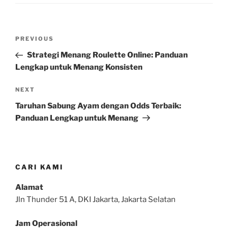
Post
Previous
PREVIOUS
navigation
Post
Strategi Menang Roulette Online: Panduan
Lengkap untuk Menang Konsisten
Next
NEXT
Post
Taruhan Sabung Ayam dengan Odds Terbaik:
Panduan Lengkap untuk Menang
CARI KAMI
Alamat
Jln Thunder 51 A, DKI Jakarta, Jakarta Selatan
Jam Operasional