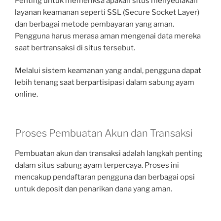
Penting untuk memeriksa apakah situs menyediakan
layanan keamanan seperti SSL (Secure Socket Layer)
dan berbagai metode pembayaran yang aman.
Pengguna harus merasa aman mengenai data mereka
saat bertransaksi di situs tersebut.
Melalui sistem keamanan yang andal, pengguna dapat
lebih tenang saat berpartisipasi dalam sabung ayam
online.
Proses Pembuatan Akun dan Transaksi
Pembuatan akun dan transaksi adalah langkah penting
dalam situs sabung ayam terpercaya. Proses ini
mencakup pendaftaran pengguna dan berbagai opsi
untuk deposit dan penarikan dana yang aman.