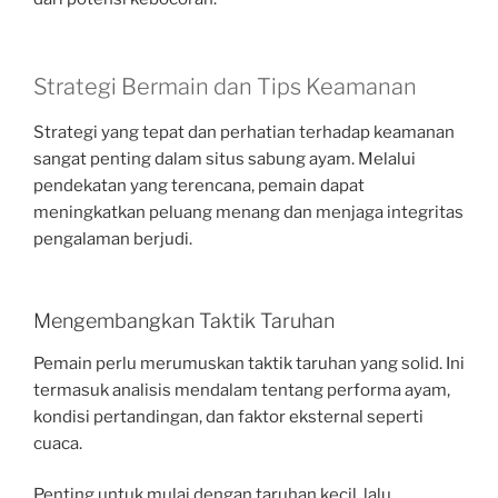
Strategi Bermain dan Tips Keamanan
Strategi yang tepat dan perhatian terhadap keamanan
sangat penting dalam situs sabung ayam. Melalui
pendekatan yang terencana, pemain dapat
meningkatkan peluang menang dan menjaga integritas
pengalaman berjudi.
Mengembangkan Taktik Taruhan
Pemain perlu merumuskan taktik taruhan yang solid. Ini
termasuk analisis mendalam tentang performa ayam,
kondisi pertandingan, dan faktor eksternal seperti
cuaca.
Penting untuk mulai dengan taruhan kecil, lalu