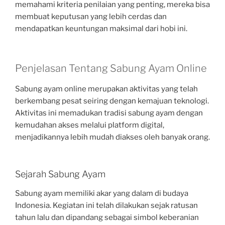
memahami kriteria penilaian yang penting, mereka bisa
membuat keputusan yang lebih cerdas dan
mendapatkan keuntungan maksimal dari hobi ini.
Penjelasan Tentang Sabung Ayam Online
Sabung ayam online merupakan aktivitas yang telah
berkembang pesat seiring dengan kemajuan teknologi.
Aktivitas ini memadukan tradisi sabung ayam dengan
kemudahan akses melalui platform digital,
menjadikannya lebih mudah diakses oleh banyak orang.
Sejarah Sabung Ayam
Sabung ayam memiliki akar yang dalam di budaya
Indonesia. Kegiatan ini telah dilakukan sejak ratusan
tahun lalu dan dipandang sebagai simbol keberanian