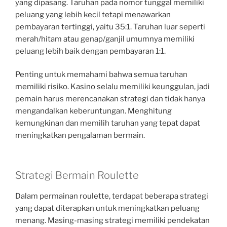
yang dipasang. Taruhan pada nomor tunggal memiliki
peluang yang lebih kecil tetapi menawarkan
pembayaran tertinggi, yaitu 35:1. Taruhan luar seperti
merah/hitam atau genap/ganjil umumnya memiliki
peluang lebih baik dengan pembayaran 1:1.
Penting untuk memahami bahwa semua taruhan
memiliki risiko. Kasino selalu memiliki keunggulan, jadi
pemain harus merencanakan strategi dan tidak hanya
mengandalkan keberuntungan. Menghitung
kemungkinan dan memilih taruhan yang tepat dapat
meningkatkan pengalaman bermain.
Strategi Bermain Roulette
Dalam permainan roulette, terdapat beberapa strategi
yang dapat diterapkan untuk meningkatkan peluang
menang. Masing-masing strategi memiliki pendekatan