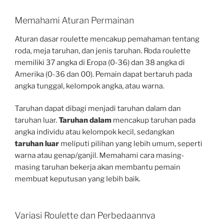
Memahami Aturan Permainan
Aturan dasar roulette mencakup pemahaman tentang
roda, meja taruhan, dan jenis taruhan. Roda roulette
memiliki 37 angka di Eropa (0-36) dan 38 angka di
Amerika (0-36 dan 00). Pemain dapat bertaruh pada
angka tunggal, kelompok angka, atau warna.
Taruhan dapat dibagi menjadi taruhan dalam dan
taruhan luar.
Taruhan dalam
mencakup taruhan pada
angka individu atau kelompok kecil, sedangkan
taruhan luar
meliputi pilihan yang lebih umum, seperti
warna atau genap/ganjil. Memahami cara masing-
masing taruhan bekerja akan membantu pemain
membuat keputusan yang lebih baik.
Variasi Roulette dan Perbedaannya