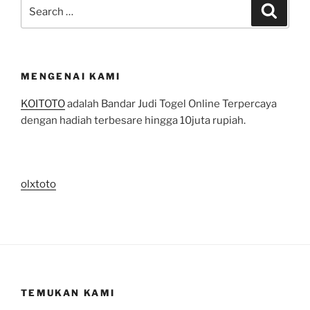
Search
Search
for:
MENGENAI KAMI
KOITOTO
adalah Bandar Judi Togel Online Terpercaya
dengan hadiah terbesare hingga 10juta rupiah.
olxtoto
TEMUKAN KAMI