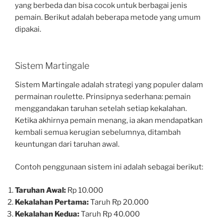
yang berbeda dan bisa cocok untuk berbagai jenis
pemain. Berikut adalah beberapa metode yang umum
dipakai.
Sistem Martingale
Sistem Martingale adalah strategi yang populer dalam
permainan roulette. Prinsipnya sederhana: pemain
menggandakan taruhan setelah setiap kekalahan.
Ketika akhirnya pemain menang, ia akan mendapatkan
kembali semua kerugian sebelumnya, ditambah
keuntungan dari taruhan awal.
Contoh penggunaan sistem ini adalah sebagai berikut:
Taruhan Awal:
Rp 10.000
Kekalahan Pertama:
Taruh Rp 20.000
Kekalahan Kedua:
Taruh Rp 40.000