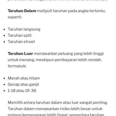
Taruhan Dalam
meliputi taruhan pada angka tertentu,
seperti:
Taruhan langsung
Taruhan split
Taruhan street
Taruhan Luar
menawarkan peluang yang lebih tinggi
untuk menang, meskipun pembayaran lebih rendah,
termasuk:
Merah atau hitam
Genap atau ganjil
1-18 atau 19-36
Memilih antara taruhan dalam atau luar sangat penting.
Taruhan dalam menawarkan risiko lebih besar untuk
potensi kemenangan lebih tinggi, sementara taruhan