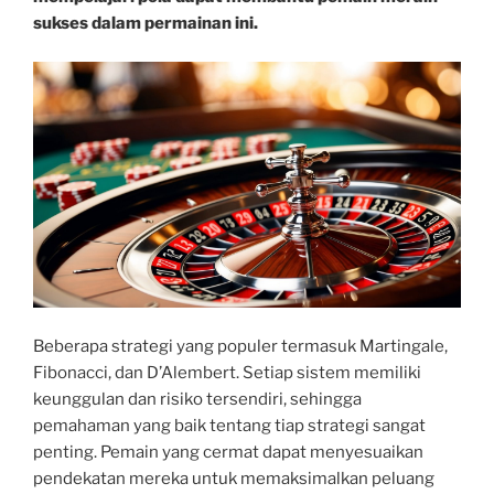
sukses dalam permainan ini.
Beberapa strategi yang populer termasuk Martingale,
Fibonacci, dan D’Alembert. Setiap sistem memiliki
keunggulan dan risiko tersendiri, sehingga
pemahaman yang baik tentang tiap strategi sangat
penting. Pemain yang cermat dapat menyesuaikan
pendekatan mereka untuk memaksimalkan peluang