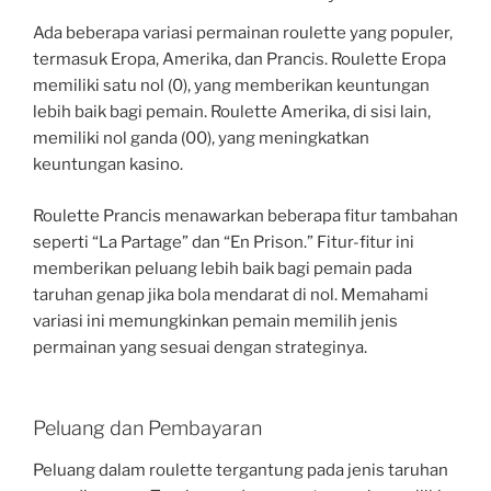
Ada beberapa variasi permainan roulette yang populer,
termasuk Eropa, Amerika, dan Prancis. Roulette Eropa
memiliki satu nol (0), yang memberikan keuntungan
lebih baik bagi pemain. Roulette Amerika, di sisi lain,
memiliki nol ganda (00), yang meningkatkan
keuntungan kasino.
Roulette Prancis menawarkan beberapa fitur tambahan
seperti “La Partage” dan “En Prison.” Fitur-fitur ini
memberikan peluang lebih baik bagi pemain pada
taruhan genap jika bola mendarat di nol. Memahami
variasi ini memungkinkan pemain memilih jenis
permainan yang sesuai dengan strateginya.
Peluang dan Pembayaran
Peluang dalam roulette tergantung pada jenis taruhan