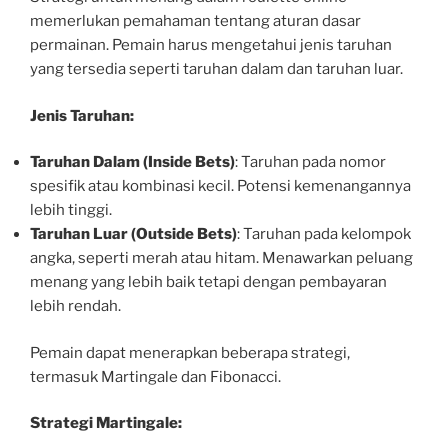
memerlukan pemahaman tentang aturan dasar
permainan. Pemain harus mengetahui jenis taruhan
yang tersedia seperti taruhan dalam dan taruhan luar.
Jenis Taruhan:
Taruhan Dalam (Inside Bets)
: Taruhan pada nomor
spesifik atau kombinasi kecil. Potensi kemenangannya
lebih tinggi.
Taruhan Luar (Outside Bets)
: Taruhan pada kelompok
angka, seperti merah atau hitam. Menawarkan peluang
menang yang lebih baik tetapi dengan pembayaran
lebih rendah.
Pemain dapat menerapkan beberapa strategi,
termasuk Martingale dan Fibonacci.
Strategi Martingale: