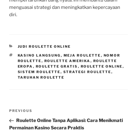
menguasai strategi dan meningkatkan kepercayaan
diri.
CATEGORIES
JUDI ROULETTE ONLINE
TAGS
KASINO LANGSUNG
,
MEJA ROULETTE
,
NOMOR
ROULETTE
,
ROULETTE AMERIKA
,
ROULETTE
EROPA
,
ROULETTE GRATIS
,
ROULETTE ONLINE
,
SISTEM ROULETTE
,
STRATEGI ROULETTE
,
TARUHAN ROULETTE
Post
Previous
PREVIOUS
navigation
Post
Roulette Online Tanpa Aplikasi: Cara Menikmati
Permainan Kasino Secara Praktis