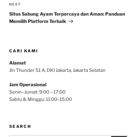
Next
NEXT
Post
Situs Sabung Ayam Terpercaya dan Aman: Panduan
Memilih Platform Terbaik
CARI KAMI
Alamat
Jln Thunder 51 A, DKI Jakarta, Jakarta Selatan
Jam Operasional
Senin–Jumat: 9:00 – 17:00
Sabtu & Minggu: 11:00–15:00
SEARCH