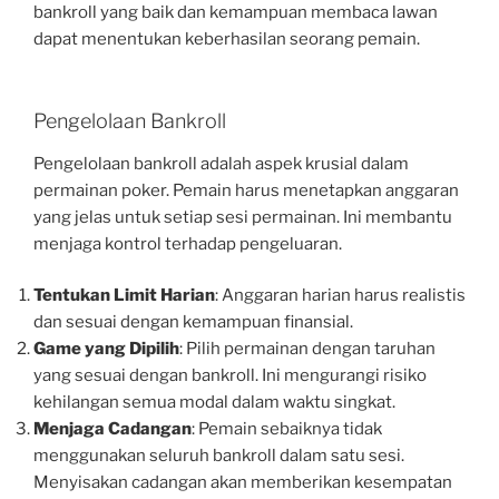
bankroll yang baik dan kemampuan membaca lawan
dapat menentukan keberhasilan seorang pemain.
Pengelolaan Bankroll
Pengelolaan bankroll adalah aspek krusial dalam
permainan poker. Pemain harus menetapkan anggaran
yang jelas untuk setiap sesi permainan. Ini membantu
menjaga kontrol terhadap pengeluaran.
Tentukan Limit Harian
: Anggaran harian harus realistis
dan sesuai dengan kemampuan finansial.
Game yang Dipilih
: Pilih permainan dengan taruhan
yang sesuai dengan bankroll. Ini mengurangi risiko
kehilangan semua modal dalam waktu singkat.
Menjaga Cadangan
: Pemain sebaiknya tidak
menggunakan seluruh bankroll dalam satu sesi.
Menyisakan cadangan akan memberikan kesempatan