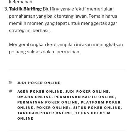
kelemahan.
Taktik Bluffing
: Bluffing yang efektif memerlukan
pemahaman yang baik tentang lawan. Pemain harus
memilih momen yang tepat untuk menggertak agar
strategi ini berhasil.
Mengembangkan keterampilan ini akan meningkatkan
peluang sukses dalam permainan.
CATEGORIES
JUDI POKER ONLINE
TAGS
AGEN POKER ONLINE
,
JUDI POKER ONLINE
,
OMAHA ONLINE
,
PERMAINAN KARTU ONLINE
,
PERMAINAN POKER ONLINE
,
PLATFORM POKER
ONLINE
,
POKER ONLINE:
,
SITUS POKER ONLINE
,
TARUHAN POKER ONLINE
,
TEXAS HOLD'EM
ONLINE