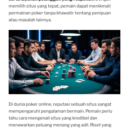
memilih situs yang tepat, pemain dapat menikmati
permainan poker tanpa khawatir tentang penipuan
atau masalah lainnya.
Di dunia poker online, reputasi sebuah situs sangat
mempengaruhi pengalaman bermain. Pemain perlu
tahu cara mengenali situs yang kredibel dan
menawarkan peluang menang yang adil. Riset yang