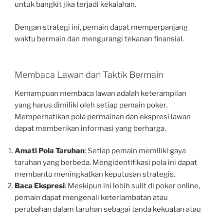
untuk bangkit jika terjadi kekalahan.
Dengan strategi ini, pemain dapat memperpanjang
waktu bermain dan mengurangi tekanan finansial.
Membaca Lawan dan Taktik Bermain
Kemampuan membaca lawan adalah keterampilan
yang harus dimiliki oleh setiap pemain poker.
Memperhatikan pola permainan dan ekspresi lawan
dapat memberikan informasi yang berharga.
Amati Pola Taruhan
: Setiap pemain memiliki gaya
taruhan yang berbeda. Mengidentifikasi pola ini dapat
membantu meningkatkan keputusan strategis.
Baca Ekspresi
: Meskipun ini lebih sulit di poker online,
pemain dapat mengenali keterlambatan atau
perubahan dalam taruhan sebagai tanda kekuatan atau