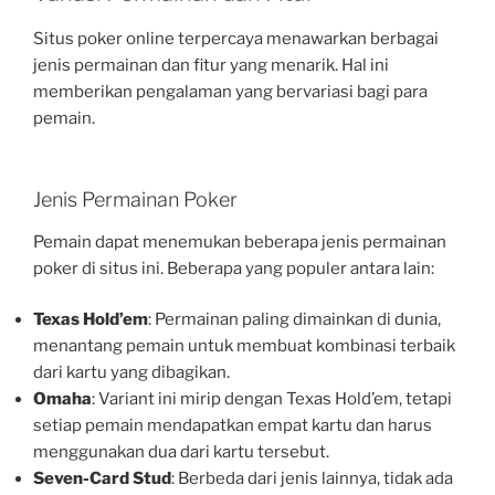
Situs poker online terpercaya menawarkan berbagai
jenis permainan dan fitur yang menarik. Hal ini
memberikan pengalaman yang bervariasi bagi para
pemain.
Jenis Permainan Poker
Pemain dapat menemukan beberapa jenis permainan
poker di situs ini. Beberapa yang populer antara lain:
Texas Hold’em
: Permainan paling dimainkan di dunia,
menantang pemain untuk membuat kombinasi terbaik
dari kartu yang dibagikan.
Omaha
: Variant ini mirip dengan Texas Hold’em, tetapi
setiap pemain mendapatkan empat kartu dan harus
menggunakan dua dari kartu tersebut.
Seven-Card Stud
: Berbeda dari jenis lainnya, tidak ada