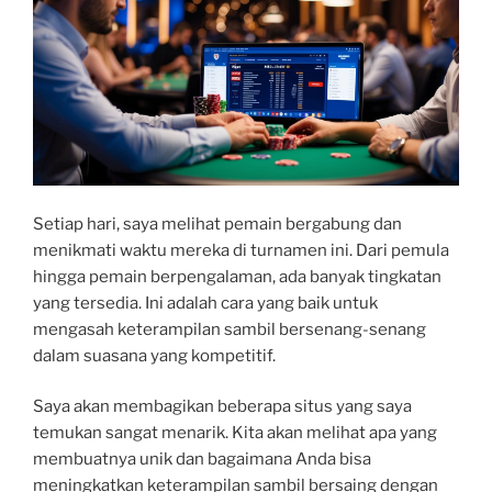
Setiap hari, saya melihat pemain bergabung dan
menikmati waktu mereka di turnamen ini. Dari pemula
hingga pemain berpengalaman, ada banyak tingkatan
yang tersedia. Ini adalah cara yang baik untuk
mengasah keterampilan sambil bersenang-senang
dalam suasana yang kompetitif.
Saya akan membagikan beberapa situs yang saya
temukan sangat menarik. Kita akan melihat apa yang
membuatnya unik dan bagaimana Anda bisa
meningkatkan keterampilan sambil bersaing dengan