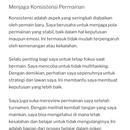
Menjaga Konsistensi Permainan
Konsistensi adalah aspek yang seringkali diabaikan
oleh pemain baru. Saya berusaha untuk menjaga pola
permainan yang stabil, baik dalam hal keputusan
maupun emosi. Ini termasuk tidak mudah terpengaruh
oleh kemenangan atau kekalahan.
Selalu penting bagi saya untuk tetap fokus saat
bermain. Saya mencoba untuk tidak multitasking.
Dengan demikian, perhatian saya sepenuhnya untuk
strategi dan lawan saya. Ini membantu saya membuat
keputusan yang lebih baik.
Saya juga suka mereview permainan saya setelah
turnamen. Dengan melihat kembali tangan yang saya
mainkan, saya bisa mengetahui di mana letak
kesalahan dan belajar untuk tidak mengulanginya. Ini
adalah bagian dari proses belajar dalam poker.