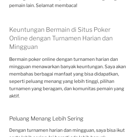
pemain lain. Selamat membaca!
Keuntungan Bermain di Situs Poker
Online dengan Turnamen Harian dan
Mingguan
Bermain poker online dengan turnamen harian dan
mingguan menawarkan banyak keuntungan. Saya akan
membahas berbagai manfaat yang bisa didapatkan,
seperti peluang menang yang lebih tinggi, pilihan
turnamen yang beragam, dan komunitas pemain yang
aktif.
Peluang Menang Lebih Sering
Dengan turnamen harian dan mingguan, saya bisa ikut