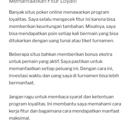
Memanfaatkan Fitur Loyalti
Banyak situs poker online menawarkan program
loyalitas. Saya selalu mengecek fitur ini karena bisa
memberikan keuntungan tambahan. Misalnya, saya
bisa mendapatkan poin setiap kali bermain yang bisa
ditukarkan dengan uang tunai atau tiket turnamen.
Beberapa situs bahkan memberikan bonus ekstra
untuk pemain yang aktif. Saya pastikan untuk
memanfaatkan setiap peluang ini. Dengan cara ini,
investasi waktu dan uang saya di turnamen bisa lebih
bermanfaat.
Jangan ragu untuk membaca syarat dan ketentuan
program loyalitas. Ini membantu saya memahami cara
kerja fitur dan bagaimana cara mendapatkan manfaat
maksimal.