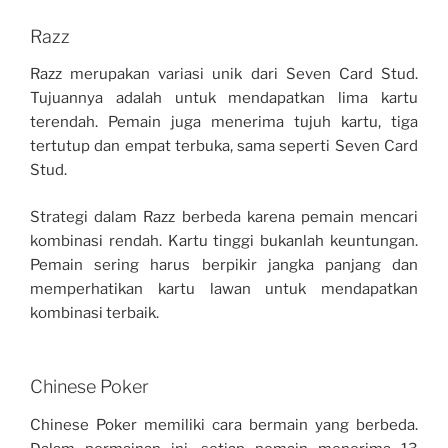
Razz
Razz merupakan variasi unik dari Seven Card Stud.
Tujuannya adalah untuk mendapatkan lima kartu
terendah. Pemain juga menerima tujuh kartu, tiga
tertutup dan empat terbuka, sama seperti Seven Card
Stud.
Strategi dalam Razz berbeda karena pemain mencari
kombinasi rendah. Kartu tinggi bukanlah keuntungan.
Pemain sering harus berpikir jangka panjang dan
memperhatikan kartu lawan untuk mendapatkan
kombinasi terbaik.
Chinese Poker
Chinese Poker memiliki cara bermain yang berbeda.