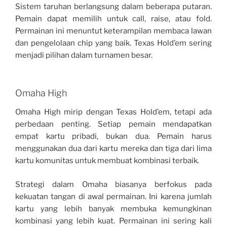
Sistem taruhan berlangsung dalam beberapa putaran.
Pemain dapat memilih untuk call, raise, atau fold.
Permainan ini menuntut keterampilan membaca lawan
dan pengelolaan chip yang baik. Texas Hold’em sering
menjadi pilihan dalam turnamen besar.
Omaha High
Omaha High mirip dengan Texas Hold’em, tetapi ada
perbedaan penting. Setiap pemain mendapatkan
empat kartu pribadi, bukan dua. Pemain harus
menggunakan dua dari kartu mereka dan tiga dari lima
kartu komunitas untuk membuat kombinasi terbaik.
Strategi dalam Omaha biasanya berfokus pada
kekuatan tangan di awal permainan. Ini karena jumlah
kartu yang lebih banyak membuka kemungkinan
kombinasi yang lebih kuat. Permainan ini sering kali