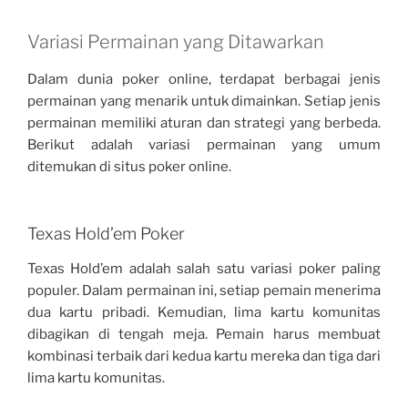
Variasi Permainan yang Ditawarkan
Dalam dunia poker online, terdapat berbagai jenis
permainan yang menarik untuk dimainkan. Setiap jenis
permainan memiliki aturan dan strategi yang berbeda.
Berikut adalah variasi permainan yang umum
ditemukan di situs poker online.
Texas Hold’em Poker
Texas Hold’em adalah salah satu variasi poker paling
populer. Dalam permainan ini, setiap pemain menerima
dua kartu pribadi. Kemudian, lima kartu komunitas
dibagikan di tengah meja. Pemain harus membuat
kombinasi terbaik dari kedua kartu mereka dan tiga dari
lima kartu komunitas.