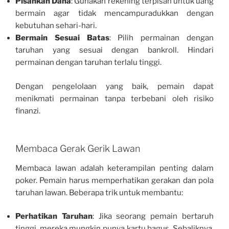
Pisahkan Dana
: Gunakan rekening terpisah untuk uang
bermain agar tidak mencampuradukkan dengan
kebutuhan sehari-hari.
Bermain Sesuai Batas
: Pilih permainan dengan
taruhan yang sesuai dengan bankroll. Hindari
permainan dengan taruhan terlalu tinggi.
Dengan pengelolaan yang baik, pemain dapat
menikmati permainan tanpa terbebani oleh risiko
finanzi.
Membaca Gerak Gerik Lawan
Membaca lawan adalah keterampilan penting dalam
poker. Pemain harus memperhatikan gerakan dan pola
taruhan lawan. Beberapa trik untuk membantu:
Perhatikan Taruhan
: Jika seorang pemain bertaruh
tinggi, mereka mungkin punya kartu bagus. Sebaliknya,