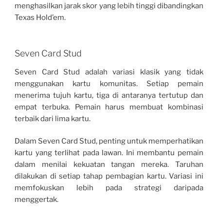
menghasilkan jarak skor yang lebih tinggi dibandingkan
Texas Hold’em.
Seven Card Stud
Seven Card Stud adalah variasi klasik yang tidak
menggunakan kartu komunitas. Setiap pemain
menerima tujuh kartu, tiga di antaranya tertutup dan
empat terbuka. Pemain harus membuat kombinasi
terbaik dari lima kartu.
Dalam Seven Card Stud, penting untuk memperhatikan
kartu yang terlihat pada lawan. Ini membantu pemain
dalam menilai kekuatan tangan mereka. Taruhan
dilakukan di setiap tahap pembagian kartu. Variasi ini
memfokuskan lebih pada strategi daripada
menggertak.