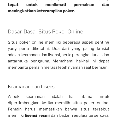
tepat untuk menikmati permainan dan
meningkatkan keterampilan poker.
Dasar-Dasar Situs Poker Online
Situs poker online memiliki beberapa aspek penting
yang perlu diketahui. Dua dari yang paling krusial
adalah keamanan dan lisensi, serta perangkat lunak dan
antarmuka pengguna. Memahami hal-hal ini dapat
membantu pemain merasa lebih nyaman saat bermain.
Keamanan dan Lisensi
Aspek keamanan adalah hal utama untuk
dipertimbangkan ketika memilih situs poker online.
Pemain harus memastikan bahwa situs tersebut
memiliki
lisensi resmi
dari badan regulasi terpercaya.