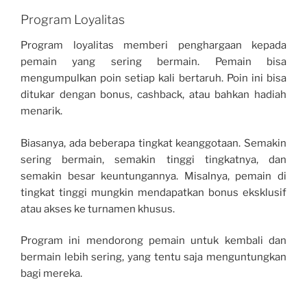
Program Loyalitas
Program loyalitas memberi penghargaan kepada
pemain yang sering bermain. Pemain bisa
mengumpulkan poin setiap kali bertaruh. Poin ini bisa
ditukar dengan bonus, cashback, atau bahkan hadiah
menarik.
Biasanya, ada beberapa tingkat keanggotaan. Semakin
sering bermain, semakin tinggi tingkatnya, dan
semakin besar keuntungannya. Misalnya, pemain di
tingkat tinggi mungkin mendapatkan bonus eksklusif
atau akses ke turnamen khusus.
Program ini mendorong pemain untuk kembali dan
bermain lebih sering, yang tentu saja menguntungkan
bagi mereka.