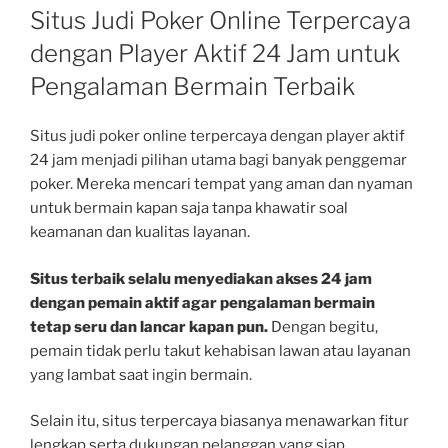
ON
Situs Judi Poker Online Terpercaya
dengan Player Aktif 24 Jam untuk
Pengalaman Bermain Terbaik
Situs judi poker online terpercaya dengan player aktif
24 jam menjadi pilihan utama bagi banyak penggemar
poker. Mereka mencari tempat yang aman dan nyaman
untuk bermain kapan saja tanpa khawatir soal
keamanan dan kualitas layanan.
Situs terbaik selalu menyediakan akses 24 jam
dengan pemain aktif agar pengalaman bermain
tetap seru dan lancar kapan pun.
Dengan begitu,
pemain tidak perlu takut kehabisan lawan atau layanan
yang lambat saat ingin bermain.
Selain itu, situs terpercaya biasanya menawarkan fitur
lengkap serta dukungan pelanggan yang siap