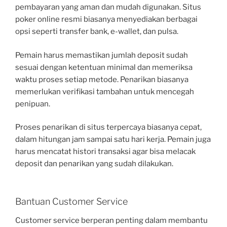
pembayaran yang aman dan mudah digunakan. Situs
poker online resmi biasanya menyediakan berbagai
opsi seperti transfer bank, e-wallet, dan pulsa.
Pemain harus memastikan jumlah deposit sudah
sesuai dengan ketentuan minimal dan memeriksa
waktu proses setiap metode. Penarikan biasanya
memerlukan verifikasi tambahan untuk mencegah
penipuan.
Proses penarikan di situs terpercaya biasanya cepat,
dalam hitungan jam sampai satu hari kerja. Pemain juga
harus mencatat histori transaksi agar bisa melacak
deposit dan penarikan yang sudah dilakukan.
Bantuan Customer Service
Customer service berperan penting dalam membantu