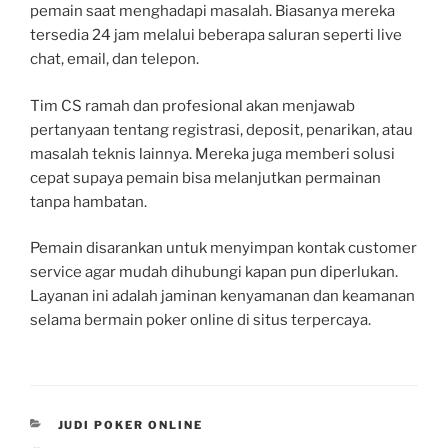
pemain saat menghadapi masalah. Biasanya mereka
tersedia 24 jam melalui beberapa saluran seperti live
chat, email, dan telepon.
Tim CS ramah dan profesional akan menjawab
pertanyaan tentang registrasi, deposit, penarikan, atau
masalah teknis lainnya. Mereka juga memberi solusi
cepat supaya pemain bisa melanjutkan permainan
tanpa hambatan.
Pemain disarankan untuk menyimpan kontak customer
service agar mudah dihubungi kapan pun diperlukan.
Layanan ini adalah jaminan kenyamanan dan keamanan
selama bermain poker online di situs terpercaya.
CATEGORIES
JUDI POKER ONLINE