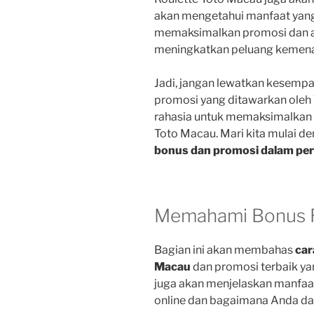
akan mengetahui manfaat yan
memaksimalkan promosi dan al
meningkatkan peluang kemen
Jadi, jangan lewatkan kesemp
promosi yang ditawarkan oleh T
rahasia untuk memaksimalkan
Toto Macau. Mari kita mulai
bonus dan promosi dalam pe
Memahami Bonus R
Bagian ini akan membahas
car
Macau
dan promosi terbaik ya
juga akan menjelaskan manfaat
online dan bagaimana Anda d