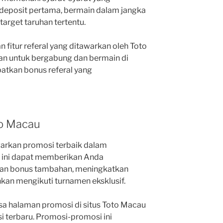
 deposit pertama, bermain dalam jangka
target taruhan tertentu.
fitur referal yang ditawarkan oleh Toto
n untuk bergabung dan bermain di
patkan bonus referal yang
to Macau
arkan promosi terbaik dalam
i ini dapat memberikan Anda
an bonus tambahan, meningkatkan
kan mengikuti turnamen eksklusif.
sa halaman promosi di situs Toto Macau
 terbaru. Promosi-promosi ini