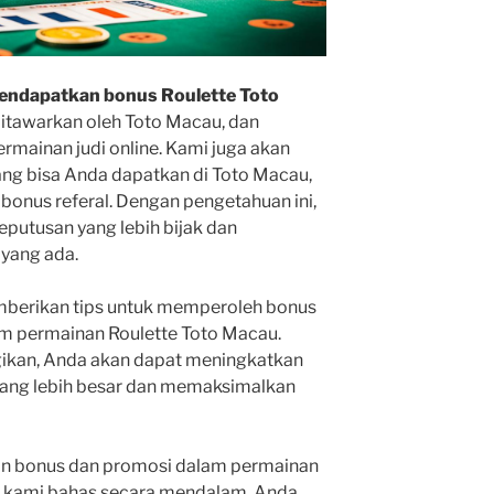
endapatkan bonus Roulette Toto
ditawarkan oleh Toto Macau, dan
rmainan judi online. Kami juga akan
ng bisa Anda dapatkan di Toto Macau,
onus referal. Dengan pengetahuan ini,
putusan yang lebih bijak dan
yang ada.
emberikan tips untuk memperoleh bonus
am permainan Roulette Toto Macau.
gikan, Anda akan dapat meningkatkan
ang lebih besar dan memaksimalkan
n bonus dan promosi dalam permainan
n kami bahas secara mendalam. Anda