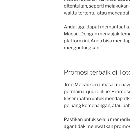
ditentukan, seperti melakukan
waktu tertentu, atau mencapai 
Anda juga dapat memanfaatkan 
Macau. Dengan mengajak tema
platform ini, Anda bisa menda
menguntungkan.
Promosi terbaik di To
Toto Macau senantiasa menaw
permainan judi online. Promos
kesempatan untuk mendapatk
peluang kemenangan, atau bah
Pastikan untuk selalu memerik
agar tidak melewatkan promosi