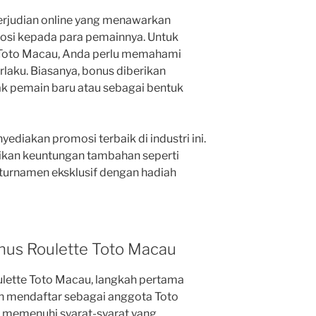
erjudian online yang menawarkan
mosi kepada para pemainnya. Untuk
Toto Macau, Anda perlu memahami
laku. Biasanya, bonus diberikan
ak pemain baru atau sebagai bentuk
yediakan promosi terbaik di industri ini.
rikan keuntungan tambahan seperti
 turnamen eksklusif dengan hadiah
us Roulette Toto Macau
lette Toto Macau, langkah pertama
ah mendaftar sebagai anggota Toto
t memenuhi syarat-syarat yang