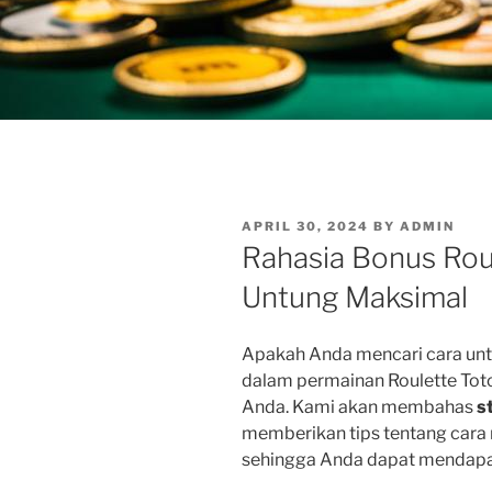
POSTED
APRIL 30, 2024
BY
ADMIN
ON
Rahasia Bonus Rou
Untung Maksimal
Apakah Anda mencari cara un
dalam permainan Roulette Toto 
Anda. Kami akan membahas
s
memberikan tips tentang car
sehingga Anda dapat mendapa