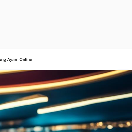
ung Ayam Online