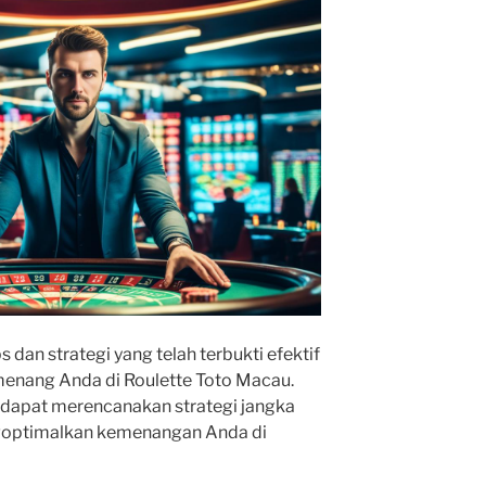
s dan strategi yang telah terbukti efektif
enang Anda di Roulette Toto Macau.
 dapat merencanakan strategi jangka
goptimalkan kemenangan Anda di