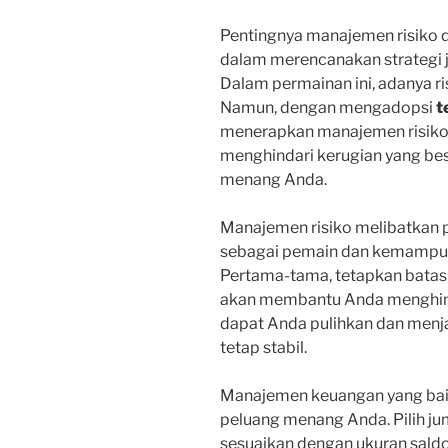
Pentingnya manajemen risiko 
dalam merencanakan strategi j
Dalam permainan ini, adanya ri
Namun, dengan mengadopsi
t
menerapkan manajemen risiko 
menghindari kerugian yang b
menang Anda.
Manajemen risiko melibatkan
sebagai pemain dan kemampua
Pertama-tama, tetapkan batas 
akan membantu Anda menghinda
dapat Anda pulihkan dan men
tetap stabil.
Manajemen keuangan yang bai
peluang menang Anda. Pilih ju
sesuaikan dengan ukuran sald