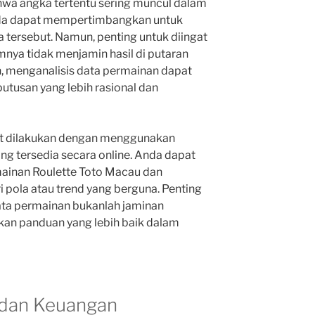
ahwa angka tertentu sering muncul dalam
nda dapat mempertimbangkan untuk
tersebut. Namun, penting untuk diingat
nya tidak menjamin hasil di putaran
, menganalisis data permainan dapat
usan yang lebih rasional dan
t dilakukan dengan menggunakan
ng tersedia secara online. Anda dapat
rmainan Roulette Toto Macau dan
 pola atau trend yang berguna. Penting
data permainan bukanlah jaminan
n panduan yang lebih baik dalam
 dan Keuangan