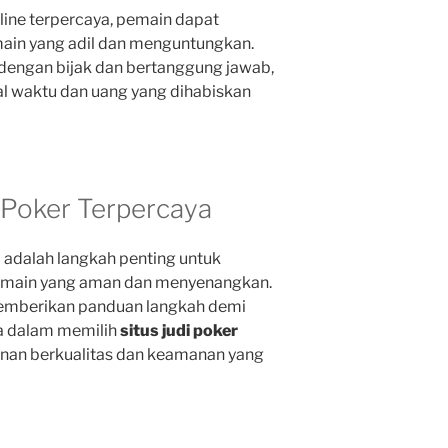
line terpercaya, pemain dapat
in yang adil dan menguntungkan.
 dengan bijak dan bertanggung jawab,
l waktu dan uang yang dihabiskan
 Poker Terpercaya
a adalah langkah penting untuk
main yang aman dan menyenangkan.
memberikan panduan langkah demi
a dalam memilih
situs judi poker
nan berkualitas dan keamanan yang