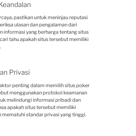
 Keandalan
rcaya, pastikan untuk meninjau reputasi
Periksa ulasan dan pengalaman dari
 informasi yang berharga tentang situs
ari tahu apakah situs tersebut memiliki
.
an Privasi
aktor penting dalam memilih situs poker
ersebut menggunakan protokol keamanan
tuk melindungi informasi pribadi dan
ksa apakah situs tersebut memiliki
n mematuhi standar privasi yang tinggi.