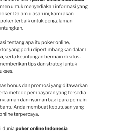
men untuk menyediakan informasi yang
oker. Dalam ulasan ini, kami akan
poker terbaik untuk pengalaman
untungkan.
 tentang apa itu poker online,
ktor yang perlu dipertimbangkan dalam
ya
, serta keuntungan bermain di situs-
 memberikan tips dan strategi untuk
ukses.
as bonus dan promosi yang ditawarkan
serta metode pembayaran yang tersedia
ang aman dan nyaman bagi para pemain.
mbantu Anda membuat keputusan yang
online terpercaya.
hi dunia
poker online Indonesia