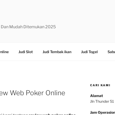
mi Dan Mudah Ditemukan 2025
Online
Judi Slot
Judi Tembak ikan
Judi Togel
Sab
CARI KAMI
view Web Poker Online
Alamat
Jln Thunder 51 
Jam Operasion