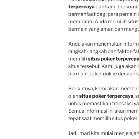
terpercaya
dan kami berkomit
bermanfaat bagi para pemain p
membantu Anda memilih situs 
bermain yang aman dan meng
Anda akan menemukan informasi
langkah-langkah dan faktor-fa
memilih
situs poker terperca
situs tersebut. Kami juga akan
bermain poker online dengan s
Berikutnya, kami akan membah
oleh
situs poker terpercaya
, 
untuk memastikan transaksi y
Semua informasi ini akan me
tepat saat memilih situs poker 
Jadi, mari kita mulai menjelaja