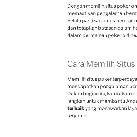
Dengan memilih situs poker on
memastikan pengalaman berma
Selalu pastikan untuk bermain
dan tetapkan batasan dalam ha
dalam permainan poker online.
Cara Memilih Situs
Memilih situs poker terpercay
mendapatkan pengalaman ber
Dalam bagian ini, kami akan 
langkah untuk membantu And
terbaik
yang menawarkan laya
terjamin.