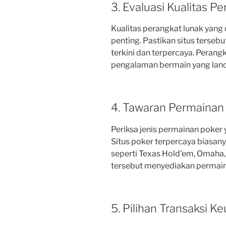
3. Evaluasi Kualitas P
Kualitas perangkat lunak yang 
penting. Pastikan situs terse
terkini dan terpercaya. Peran
pengalaman bermain yang lanc
4. Tawaran Permainan
Periksa jenis permainan poker 
Situs poker terpercaya biasan
seperti Texas Hold’em, Omaha, 
tersebut menyediakan permain
5. Pilihan Transaksi K