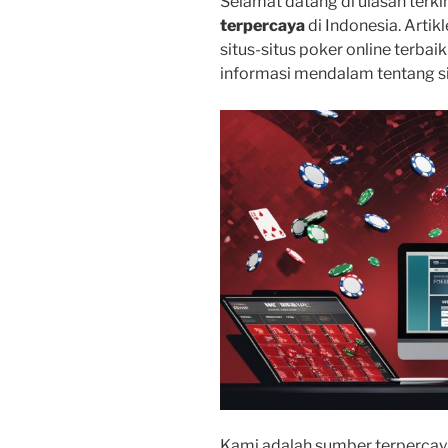
Selamat datang di ulasan terki
terpercaya
di Indonesia. Art
situs-situs poker online terba
informasi mendalam tentang sit
Kami adalah sumber terpercay