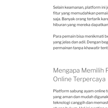
Selain keamanan, platform in
fitur yang memudahkan pemain
saja. Banyak orang tertarik ka
hiburan yang mereka dapatkan 
Para pemain bisa menikmati be
yang jelas dan adil. Dengan be
permainan tanpa khawatir tent
Mengapa Memilih 
Online Terpercaya
Platform sabung ayam online
yang aman dan mudah digunak
teknologi canggih dan memasti