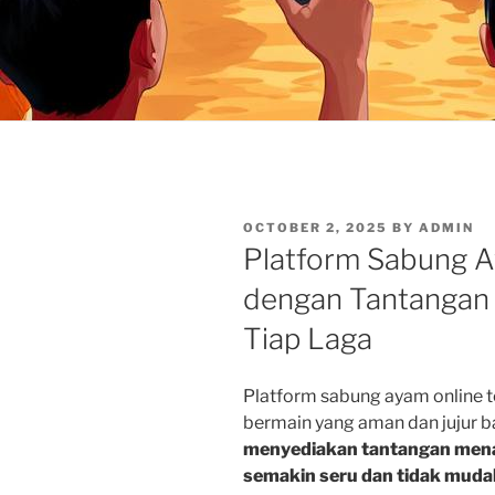
POSTED
OCTOBER 2, 2025
BY
ADMIN
ON
Platform Sabung A
dengan Tantangan
Tiap Laga
Platform sabung ayam online
bermain yang aman dan jujur 
menyediakan tantangan men
semakin seru dan tidak mud