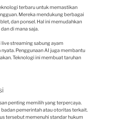
eknologi terbaru untuk memastikan
gangguan. Mereka mendukung berbagai
ablet, dan ponsel. Hal ini memudahkan
dan di mana saja.
erti live streaming sabung ayam
 nyata. Penggunaan AI juga membantu
akan. Teknologi ini membuat taruhan
si
san penting memilih yang terpercaya.
 badan pemerintah atau otoritas terkait.
itus tersebut memenuhi standar hukum