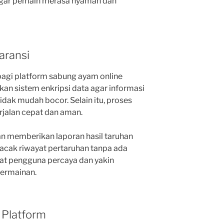
 agar pemain merasa nyaman dan
aransi
agi platform sabung ayam online
n sistem enkripsi data agar informasi
dak mudah bocor. Selain itu, proses
rjalan cepat dan aman.
an memberikan laporan hasil taruhan
lacak riwayat pertaruhan tanpa ada
at pengguna percaya dan yakin
permainan.
 Platform