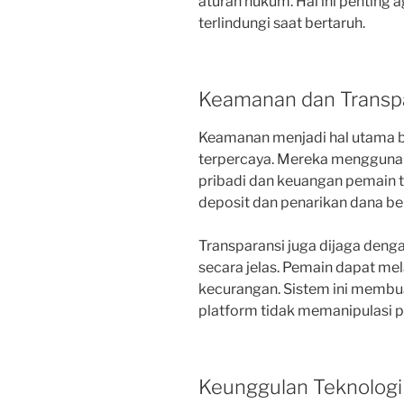
aturan hukum. Hal ini penting
terlindungi saat bertaruh.
Keamanan dan Transp
Keamanan menjadi hal utama b
terpercaya. Mereka menggunaka
pribadi dan keuangan pemain ti
deposit dan penarikan dana be
Transparansi juga dijaga deng
secara jelas. Pemain dapat me
kecurangan. Sistem ini membu
platform tidak memanipulasi 
Keunggulan Teknologi