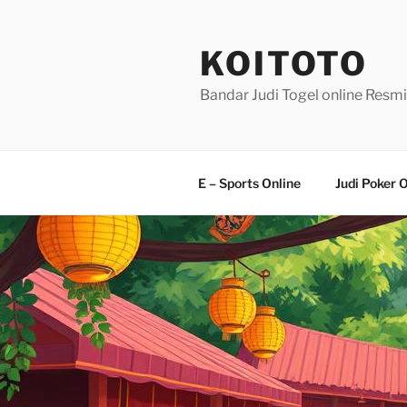
Skip
to
KOITOTO
content
Bandar Judi Togel online Res
E – Sports Online
Judi Poker 