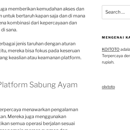
Search
i juga memberikan kemudahan akses dan
for:
 untuk bertaruh kapan saja dan di mana
rena kombinasi dari kepercayaan dan
di sana.
MENGENAI K
rbagai jenis taruhan dengan aturan
KOITOTO
adala
gitu, mereka bisa fokus pada keseruan
Terpercaya den
ang keaslian atau keamanan platform.
rupiah.
Platform Sabung Ayam
olxtoto
 terpercaya menawarkan pengalaman
an. Mereka juga menggunakan
kan semua operasi berjalan sesuai