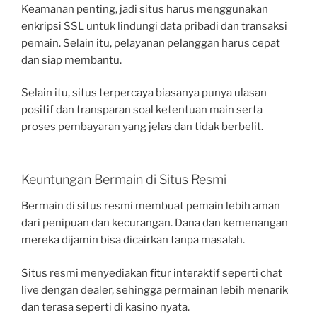
Keamanan penting, jadi situs harus menggunakan
enkripsi SSL untuk lindungi data pribadi dan transaksi
pemain. Selain itu, pelayanan pelanggan harus cepat
dan siap membantu.
Selain itu, situs terpercaya biasanya punya ulasan
positif dan transparan soal ketentuan main serta
proses pembayaran yang jelas dan tidak berbelit.
Keuntungan Bermain di Situs Resmi
Bermain di situs resmi membuat pemain lebih aman
dari penipuan dan kecurangan. Dana dan kemenangan
mereka dijamin bisa dicairkan tanpa masalah.
Situs resmi menyediakan fitur interaktif seperti chat
live dengan dealer, sehingga permainan lebih menarik
dan terasa seperti di kasino nyata.