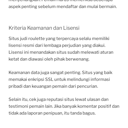
aspek penting sebelum mendaftar dan mulai bermain.
Kriteria Keamanan dan Lisensi
Situs judi roulette yang terpercaya selalu memiliki
lisensi resmi dari lembaga perjudian yang diakui.
Lisensi ini menandakan situs sudah melewati aturan
ketat dan diawasi oleh pihak berwenang.
Keamanan data juga sangat penting. Situs yang baik
memakai enkripsi SSL untuk melindungi informasi
pribadi dan keuangan pemain dari pencurian.
Selain itu, cek juga reputasi situs lewat ulasan dan
testimoni pemain lain. Jika banyak komentar positif dan
tidak ada laporan penipuan, itu tanda bagus.