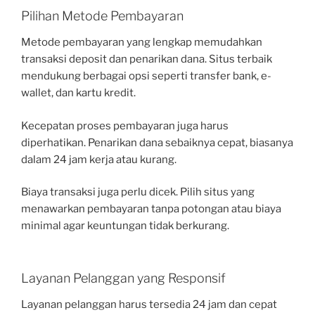
Pilihan Metode Pembayaran
Metode pembayaran yang lengkap memudahkan
transaksi deposit dan penarikan dana. Situs terbaik
mendukung berbagai opsi seperti transfer bank, e-
wallet, dan kartu kredit.
Kecepatan proses pembayaran juga harus
diperhatikan. Penarikan dana sebaiknya cepat, biasanya
dalam 24 jam kerja atau kurang.
Biaya transaksi juga perlu dicek. Pilih situs yang
menawarkan pembayaran tanpa potongan atau biaya
minimal agar keuntungan tidak berkurang.
Layanan Pelanggan yang Responsif
Layanan pelanggan harus tersedia 24 jam dan cepat