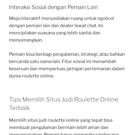
Interaksi Sosial dengan Pemain Lain
Meja interaktif menyediakan ruang untuk ngobrol
dengan pemain lain dan dealer lewat chat. Ini
menciptakan suasana yang lebih santai dan
menyenangkan.
Pemain bisa berbagi pengalaman, strategi, atau bahkan
bercanda satu sama lain. Fitur sosial ini menambah
keseruan dan memperluas jaringan pertemanan dalam
dunia roulette online.
Tips Memilih Situs Judi Roulette Online
Terbaik
Memilih situs judi roulette online yang tepat bisa
membuat pengalaman bermain lebih aman dan
menyenangkan. Pemain harus memeriksa beberapa