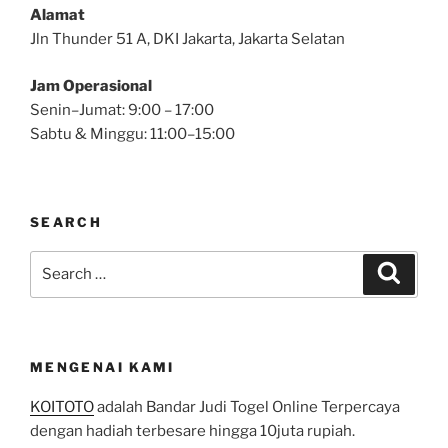
Alamat
Jln Thunder 51 A, DKI Jakarta, Jakarta Selatan
Jam Operasional
Senin–Jumat: 9:00 – 17:00
Sabtu & Minggu: 11:00–15:00
SEARCH
Search
Search
for:
MENGENAI KAMI
KOITOTO
adalah Bandar Judi Togel Online Terpercaya
dengan hadiah terbesare hingga 10juta rupiah.