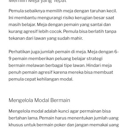
Memilih Meja yang Tepat
Pemula sebaiknya memilih meja dengan taruhan kecil.
Ini membantu mengurangi risiko kerugian besar saat
masih belajar. Meja dengan pemain yang santai dan
kurang agresif lebih cocok. Pemula bisa berlatih tanpa
tekanan dari lawan yang sudah mahir.
Perhatikan juga jumlah pemain di meja. Meja dengan 6-
9 pemain memberikan peluang belajar strategi
bermain melawan berbagai tipe lawan. Hindari meja
penuh pemain agresif karena mereka bisa membuat
pemula cepat kehilangan modal.
Mengelola Modal Bermain
Mengelola modal adalah kunci agar permainan bisa
bertahan lama. Pemain harus menentukan jumlah uang
khusus untuk bermain poker dan jangan memakai uang