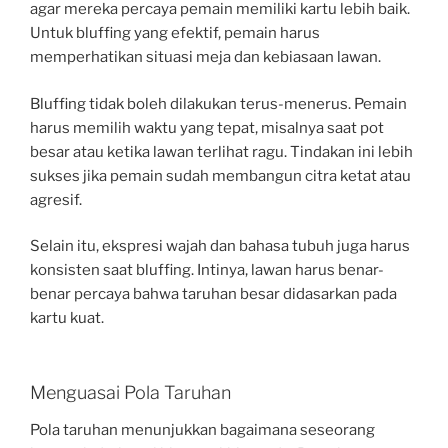
agar mereka percaya pemain memiliki kartu lebih baik.
Untuk bluffing yang efektif, pemain harus
memperhatikan situasi meja dan kebiasaan lawan.
Bluffing tidak boleh dilakukan terus-menerus. Pemain
harus memilih waktu yang tepat, misalnya saat pot
besar atau ketika lawan terlihat ragu. Tindakan ini lebih
sukses jika pemain sudah membangun citra ketat atau
agresif.
Selain itu, ekspresi wajah dan bahasa tubuh juga harus
konsisten saat bluffing. Intinya, lawan harus benar-
benar percaya bahwa taruhan besar didasarkan pada
kartu kuat.
Menguasai Pola Taruhan
Pola taruhan menunjukkan bagaimana seseorang