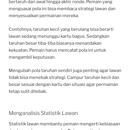
bertaruh dari awal hingga akhir ronde. Pemain yang
menguasai pola ini bisa membaca strategi lawan dan
menyesuaikan permainan mereka.
Contohnya, taruhan kecil yang berulang bisa berarti
lawan sedang menunggu kartu bagus. Sedangkan
taruhan besar tiba-tiba biasanya menandakan
kekuatan. Pemain harus mencatat pola ini untuk
mengambil keputusan.
Mengubah pola taruhan sendiri juga penting agar lawan
tidak bisa menebak strategi. Campur taruhan kecil dan
besar sesuai dengan kartu dan situasi agar permainan
tetap sulit ditebak.
Menganalisis Statistik Lawan
Statistik lawan membantu pemain mengerti kebiasaan