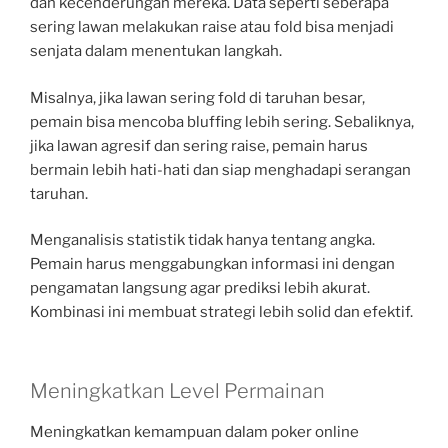
dan kecenderungan mereka. Data seperti seberapa
sering lawan melakukan raise atau fold bisa menjadi
senjata dalam menentukan langkah.
Misalnya, jika lawan sering fold di taruhan besar,
pemain bisa mencoba bluffing lebih sering. Sebaliknya,
jika lawan agresif dan sering raise, pemain harus
bermain lebih hati-hati dan siap menghadapi serangan
taruhan.
Menganalisis statistik tidak hanya tentang angka.
Pemain harus menggabungkan informasi ini dengan
pengamatan langsung agar prediksi lebih akurat.
Kombinasi ini membuat strategi lebih solid dan efektif.
Meningkatkan Level Permainan
Meningkatkan kemampuan dalam poker online