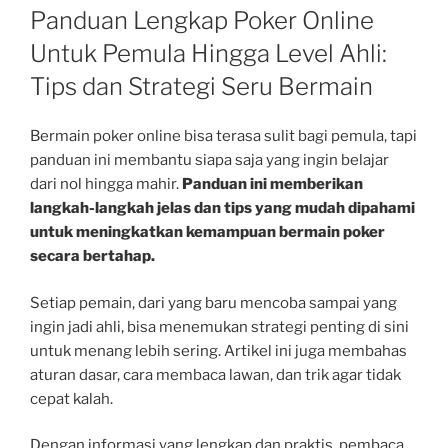
ON
Panduan Lengkap Poker Online
Untuk Pemula Hingga Level Ahli:
Tips dan Strategi Seru Bermain
Bermain poker online bisa terasa sulit bagi pemula, tapi
panduan ini membantu siapa saja yang ingin belajar
dari nol hingga mahir.
Panduan ini memberikan
langkah-langkah jelas dan tips yang mudah dipahami
untuk meningkatkan kemampuan bermain poker
secara bertahap.
Setiap pemain, dari yang baru mencoba sampai yang
ingin jadi ahli, bisa menemukan strategi penting di sini
untuk menang lebih sering. Artikel ini juga membahas
aturan dasar, cara membaca lawan, dan trik agar tidak
cepat kalah.
Dengan informasi yang lengkap dan praktis, pembaca