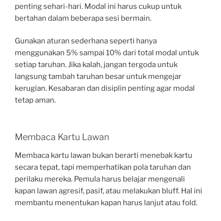
penting sehari-hari. Modal ini harus cukup untuk
bertahan dalam beberapa sesi bermain.
Gunakan aturan sederhana seperti hanya
menggunakan 5% sampai 10% dari total modal untuk
setiap taruhan. Jika kalah, jangan tergoda untuk
langsung tambah taruhan besar untuk mengejar
kerugian. Kesabaran dan disiplin penting agar modal
tetap aman.
Membaca Kartu Lawan
Membaca kartu lawan bukan berarti menebak kartu
secara tepat, tapi memperhatikan pola taruhan dan
perilaku mereka. Pemula harus belajar mengenali
kapan lawan agresif, pasif, atau melakukan bluff. Hal ini
membantu menentukan kapan harus lanjut atau fold.