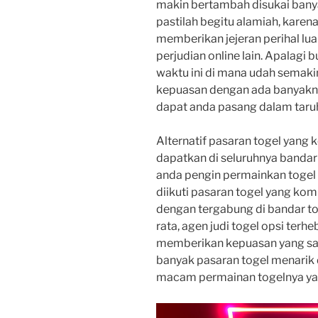
makin bertambah disukai banyak
pastilah begitu alamiah, karena
memberikan jejeran perihal lua
perjudian online lain. Apalagi 
waktu ini di mana udah sema
kepuasan dengan ada banyakny
dapat anda pasang dalam taru
Alternatif pasaran togel yang
dapatkan di seluruhnya bandar 
anda pengin permainkan togel
diikuti pasaran togel yang ko
dengan tergabung di bandar tog
rata, agen judi togel opsi terh
memberikan kepuasan yang sat
banyak pasaran togel menarik
macam permainan togelnya yan