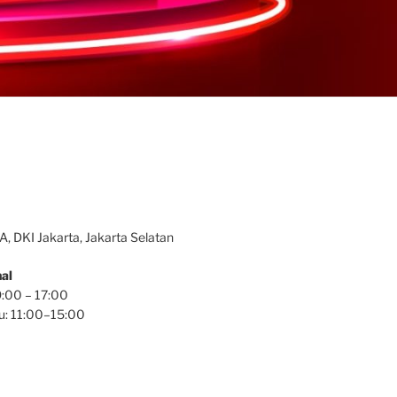
A, DKI Jakarta, Jakarta Selatan
al
9:00 – 17:00
u: 11:00–15:00