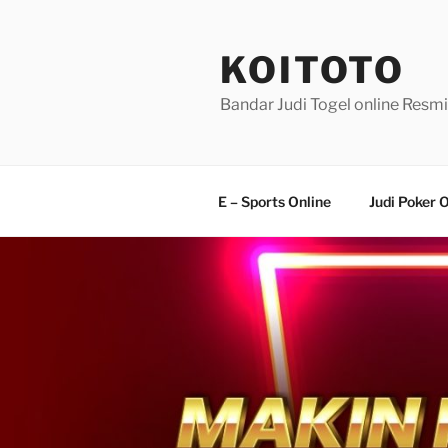
Skip
to
KOITOTO
content
Bandar Judi Togel online Res
E – Sports Online
Judi Poker 