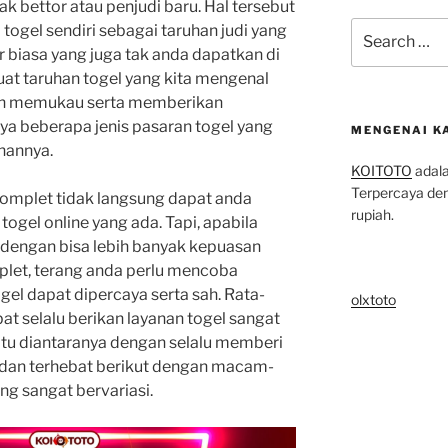
 bettor atau penjudi baru. Hal tersebut
Search
 togel sendiri sebagai taruhan judi yang
for:
r biasa yang juga tak anda dapatkan di
buat taruhan togel yang kita mengenal
kin memukau serta memberikan
a beberapa jenis pasaran togel yang
MENGENAI K
hannya.
KOITOTO
adala
Terpercaya den
 komplet tidak langsung dapat anda
rupiah.
togel online yang ada. Tapi, apabila
 dengan bisa lebih banyak kepuasan
mplet, terang anda perlu mencoba
el dapat dipercaya serta sah. Rata-
olxtoto
ebat selalu berikan layanan togel sangat
u diantaranya dengan selalu memberi
 dan terhebat berikut dengan macam-
g sangat bervariasi.