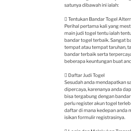
satunya dibawah ini ialah:
 Tentukan Bandar Togel Altern
Perihal pertama kali yang mest
main judi togel tentu ialah tent
bandar togel terbaik. Sangat ba
tempat atau tempat taruhan, 
bandar terbaik serta terperc
beberapa keuntungan buat and
 Daftar Judi Togel
Sesudah anda mendapatkan satu 
dipercaya, karenanya anda dap
bisa tergabung dengan bandar t
perlu register akun togel terl
daftar di mana kedepan anda m
isikan formulir registrasinya.