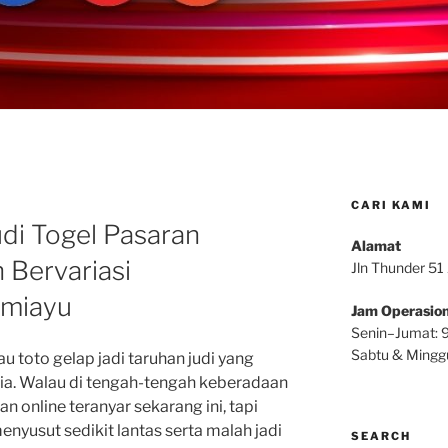
CARI KAMI
di Togel Pasaran
Alamat
 Bervariasi
Jln Thunder 51 
umiayu
Jam Operasion
Senin–Jumat: 
Sabtu & Mingg
au toto gelap jadi taruhan judi yang
ia. Walau di tengah-tengah keberadaan
online teranyar sekarang ini, tapi
enyusut sedikit lantas serta malah jadi
SEARCH