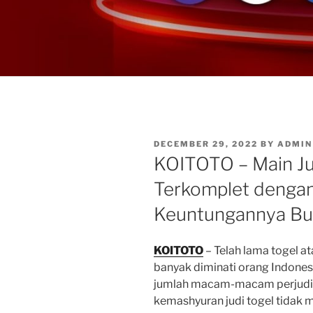
POSTED
DECEMBER 29, 2022
BY
ADMIN
ON
KOITOTO – Main Ju
Terkomplet dengan
Keuntungannya B
KOITOTO
– Telah lama togel at
banyak diminati orang Indones
jumlah macam-macam perjudian 
kemashyuran judi togel tidak m