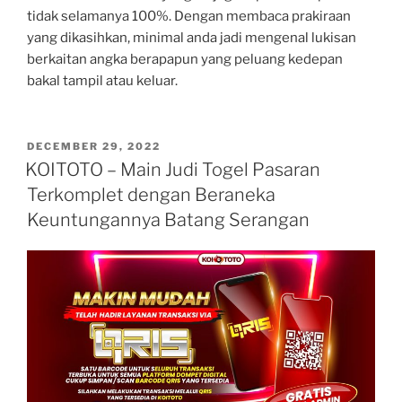
tidak selamanya 100%. Dengan membaca prakiraan
yang dikasihkan, minimal anda jadi mengenal lukisan
berkaitan angka berapapun yang peluang kedepan
bakal tampil atau keluar.
POSTED
DECEMBER 29, 2022
ON
KOITOTO – Main Judi Togel Pasaran
Terkomplet dengan Beraneka
Keuntungannya Batang Serangan