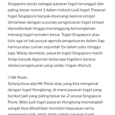
Singapore pools sebagai pasaran togel terunggul dan
paling besar nomor 1 dalam industri judi togel. Pasaran
togel Singapore banyak disenangi karena simpel
dimainkan dengan susunan pengeluaran togel simpel
diprediksikan hingga menanggung kemungkinan
menang togel semakin besar. Togel Singapore atau
toto sgp ini tak punyai agenda pengeluaran dalam tiap
harinya atau cuman sejumlah 5x dalam satu minggu
saja. Walau demikian, pasaran togel Singapore masih
tetap banyak digemari beberapa togelers karena
skedul pengeluaran yang selalu ringan dituruti.
 HK Pools
Selanjutnya ada HK Pools atau yang kita mengenal
dengan togel Hongkong, di mana pasaran togel yang
berikut jadi yang paling besar ke-2 seusai Singapore
Pools. Main judi togel pasaran Hongkong memanglah
sangat bisa dibuktikan memberi kepuasan serta
mempermudah, lebih-lebih sebab pasaran togel