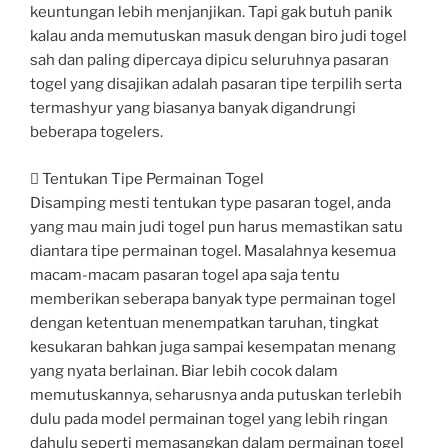
keuntungan lebih menjanjikan. Tapi gak butuh panik
kalau anda memutuskan masuk dengan biro judi togel
sah dan paling dipercaya dipicu seluruhnya pasaran
togel yang disajikan adalah pasaran tipe terpilih serta
termashyur yang biasanya banyak digandrungi
beberapa togelers.
 Tentukan Tipe Permainan Togel
Disamping mesti tentukan type pasaran togel, anda
yang mau main judi togel pun harus memastikan satu
diantara tipe permainan togel. Masalahnya kesemua
macam-macam pasaran togel apa saja tentu
memberikan seberapa banyak type permainan togel
dengan ketentuan menempatkan taruhan, tingkat
kesukaran bahkan juga sampai kesempatan menang
yang nyata berlainan. Biar lebih cocok dalam
memutuskannya, seharusnya anda putuskan terlebih
dulu pada model permainan togel yang lebih ringan
dahulu seperti memasangkan dalam permainan togel