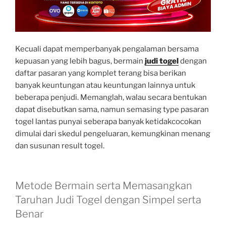
Kecuali dapat memperbanyak pengalaman bersama
kepuasan yang lebih bagus, bermain
judi togel
dengan
daftar pasaran yang komplet terang bisa berikan
banyak keuntungan atau keuntungan lainnya untuk
beberapa penjudi. Memanglah, walau secara bentukan
dapat disebutkan sama, namun semasing type pasaran
togel lantas punyai seberapa banyak ketidakcocokan
dimulai dari skedul pengeluaran, kemungkinan menang
dan susunan result togel.
Metode Bermain serta Memasangkan
Taruhan Judi Togel dengan Simpel serta
Benar