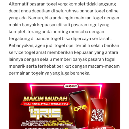
Alternatif pasaran togel yang komplet tidak langsung
dapat anda dapatkan di seluruhnya bandar togel online
yang ada. Namun, bila anda ingin mainkan togel dengan
makin banyak kepuasan diikuti pasaran togel yang
komplet, terang anda penting mencoba dengan
tergabung di bandar togel bisa dipercaya serta sah.
Kebanyakan, agen judi togel opsi terpilih selalu berikan
service togel amat memberikan kepuasan yang antara
lainnya dengan selalu memberi banyak pasaran togel
menarik serta terhebat berikut dengan macam-macam
permainan togelnya yang juga beraneka.