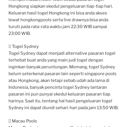
Hongkong siapkan skedul pengeluaran tiap-tiap hari.
Keluaran hasil togel Hongkong ini bisa anda akses
lewat hongkongpools serta live drawnya bisa anda
turuti pada rata-rata waktu jam 22:30 WIB sampai
23:00 WIB.
 Togel Sydney
Togel Sydney dapat menjadi alternative pasaran togel
terhebat buat anda yang main judi togel dengan
inginkan banyak peruntungan. Memang, togel Sydney
belum seterkenal pasaran lain seperti singapore pools
atau Hongkong, akan tetapi sebab udah ada lama di
Indonesia, banyak pencinta togel Sydney lantaran
pasaran ini pun punyai skedul keluaran pasaran tiap
harinya. Saat itu, tentang hal hasil pengeluaran togel
Sydney ini dapat diundi sehari-hari pada jam 13:50 WIB.
 Macau Pools