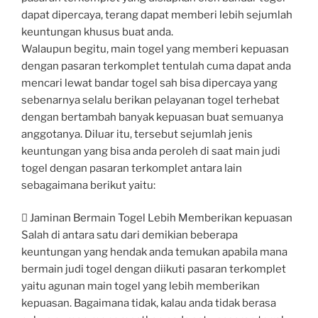
dapat dipercaya, terang dapat memberi lebih sejumlah
keuntungan khusus buat anda.
Walaupun begitu, main togel yang memberi kepuasan
dengan pasaran terkomplet tentulah cuma dapat anda
mencari lewat bandar togel sah bisa dipercaya yang
sebenarnya selalu berikan pelayanan togel terhebat
dengan bertambah banyak kepuasan buat semuanya
anggotanya. Diluar itu, tersebut sejumlah jenis
keuntungan yang bisa anda peroleh di saat main judi
togel dengan pasaran terkomplet antara lain
sebagaimana berikut yaitu:
 Jaminan Bermain Togel Lebih Memberikan kepuasan
Salah di antara satu dari demikian beberapa
keuntungan yang hendak anda temukan apabila mana
bermain judi togel dengan diikuti pasaran terkomplet
yaitu agunan main togel yang lebih memberikan
kepuasan. Bagaimana tidak, kalau anda tidak berasa