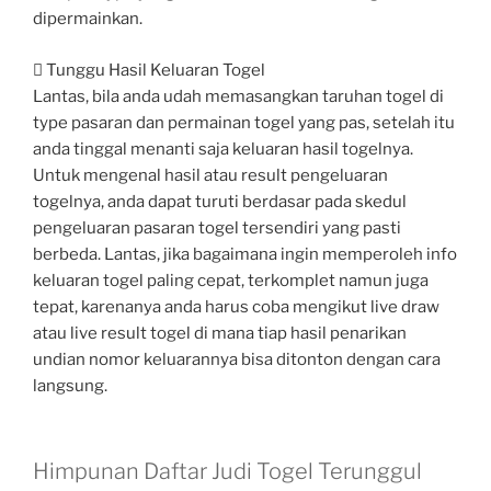
dipermainkan.
 Tunggu Hasil Keluaran Togel
Lantas, bila anda udah memasangkan taruhan togel di
type pasaran dan permainan togel yang pas, setelah itu
anda tinggal menanti saja keluaran hasil togelnya.
Untuk mengenal hasil atau result pengeluaran
togelnya, anda dapat turuti berdasar pada skedul
pengeluaran pasaran togel tersendiri yang pasti
berbeda. Lantas, jika bagaimana ingin memperoleh info
keluaran togel paling cepat, terkomplet namun juga
tepat, karenanya anda harus coba mengikut live draw
atau live result togel di mana tiap hasil penarikan
undian nomor keluarannya bisa ditonton dengan cara
langsung.
Himpunan Daftar Judi Togel Terunggul