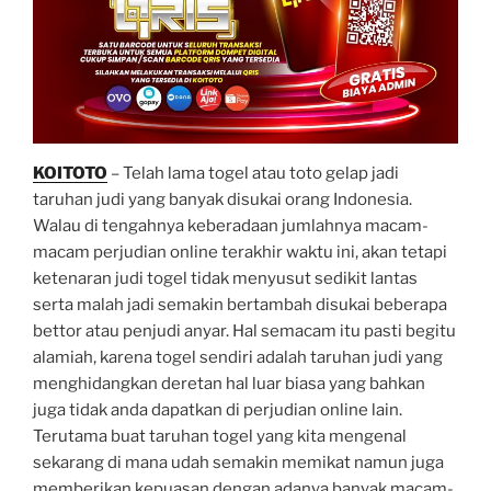
KOITOTO
– Telah lama togel atau toto gelap jadi
taruhan judi yang banyak disukai orang Indonesia.
Walau di tengahnya keberadaan jumlahnya macam-
macam perjudian online terakhir waktu ini, akan tetapi
ketenaran judi togel tidak menyusut sedikit lantas
serta malah jadi semakin bertambah disukai beberapa
bettor atau penjudi anyar. Hal semacam itu pasti begitu
alamiah, karena togel sendiri adalah taruhan judi yang
menghidangkan deretan hal luar biasa yang bahkan
juga tidak anda dapatkan di perjudian online lain.
Terutama buat taruhan togel yang kita mengenal
sekarang di mana udah semakin memikat namun juga
memberikan kepuasan dengan adanya banyak macam-