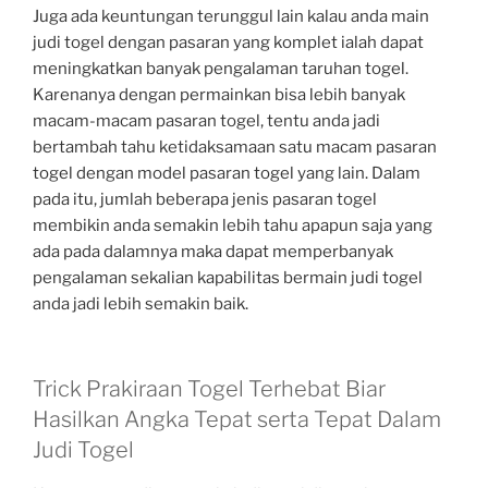
Juga ada keuntungan terunggul lain kalau anda main
judi togel dengan pasaran yang komplet ialah dapat
meningkatkan banyak pengalaman taruhan togel.
Karenanya dengan permainkan bisa lebih banyak
macam-macam pasaran togel, tentu anda jadi
bertambah tahu ketidaksamaan satu macam pasaran
togel dengan model pasaran togel yang lain. Dalam
pada itu, jumlah beberapa jenis pasaran togel
membikin anda semakin lebih tahu apapun saja yang
ada pada dalamnya maka dapat memperbanyak
pengalaman sekalian kapabilitas bermain judi togel
anda jadi lebih semakin baik.
Trick Prakiraan Togel Terhebat Biar
Hasilkan Angka Tepat serta Tepat Dalam
Judi Togel