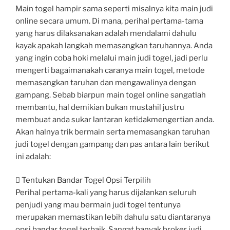
Main togel hampir sama seperti misalnya kita main judi
online secara umum. Di mana, perihal pertama-tama
yang harus dilaksanakan adalah mendalami dahulu
kayak apakah langkah memasangkan taruhannya. Anda
yang ingin coba hoki melalui main judi togel, jadi perlu
mengerti bagaimanakah caranya main togel, metode
memasangkan taruhan dan mengawalinya dengan
gampang. Sebab biarpun main togel online sangatlah
membantu, hal demikian bukan mustahil justru
membuat anda sukar lantaran ketidakmengertian anda.
Akan halnya trik bermain serta memasangkan taruhan
judi togel dengan gampang dan pas antara lain berikut
ini adalah:
 Tentukan Bandar Togel Opsi Terpilih
Perihal pertama-kali yang harus dijalankan seluruh
penjudi yang mau bermain judi togel tentunya
merupakan memastikan lebih dahulu satu diantaranya
opsi bandar togel terbaik. Sangat banyak broker judi