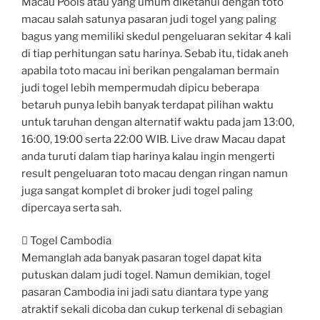
Macau Pools atau yang umum diketahui dengan toto
macau salah satunya pasaran judi togel yang paling
bagus yang memiliki skedul pengeluaran sekitar 4 kali
di tiap perhitungan satu harinya. Sebab itu, tidak aneh
apabila toto macau ini berikan pengalaman bermain
judi togel lebih mempermudah dipicu beberapa
betaruh punya lebih banyak terdapat pilihan waktu
untuk taruhan dengan alternatif waktu pada jam 13:00,
16:00, 19:00 serta 22:00 WIB. Live draw Macau dapat
anda turuti dalam tiap harinya kalau ingin mengerti
result pengeluaran toto macau dengan ringan namun
juga sangat komplet di broker judi togel paling
dipercaya serta sah.
 Togel Cambodia
Memanglah ada banyak pasaran togel dapat kita
putuskan dalam judi togel. Namun demikian, togel
pasaran Cambodia ini jadi satu diantara type yang
atraktif sekali dicoba dan cukup terkenal di sebagian